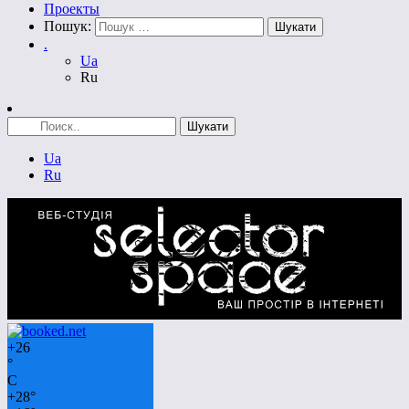
Проекты
Пошук:
.
Ua
Ru
Ua
Ru
+
26
°
C
+
28°