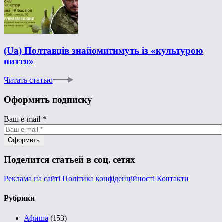
(Ua) Полтавців знайомитимуть із «культурою
пиття»
Читать статью
Оформить подписку
Ваш e-mail
*
Поделится статьей в соц. сетях
Реклама на сайті
Політика конфіденційності
Контакти
Рубрики
Афиша
(153)