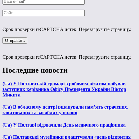
Срок проверки reCAPTCHA истек. Перезагрузите страницу.
Срок проверки reCAPTCHA истек. Перезагрузите страницу.
Последние новости
(Ua) У Полтавській громаді з робочим візитом побував
заступник керівника Офісу Президента України Віктор
Микита
(Ua) В обласному центрі вшанували пам’ять страчених,
закатованих та загиблих у полоні
(Ua) У Полтаві відзначили День медичного працівника
(Ua) Полтавські музейники влаштували «день відкритих