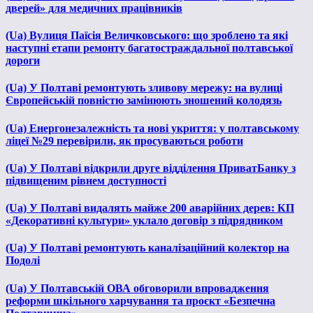
дверей» для медичних працівників
(Ua) Вулиця Паїсія Величковського: що зроблено та які
наступні етапи ремонту багатостраждальної полтавської
дороги
(Ua) У Полтаві ремонтують зливову мережу: на вулиці
Європейській повністю замінюють зношений колодязь
(Ua) Енергонезалежність та нові укриття: у полтавському
ліцеї №29 перевірили, як просуваються роботи
(Ua) У Полтаві відкрили друге відділення ПриватБанку з
підвищеним рівнем доступності
(Ua) У Полтаві видалять майже 200 аварійних дерев: КП
«Декоративні культури» уклало договір з підрядником
(Ua) У Полтаві ремонтують каналізаційний колектор на
Подолі
(Ua) У Полтавській ОВА обговорили впровадження
реформи шкільного харчування та проєкт «Безпечна