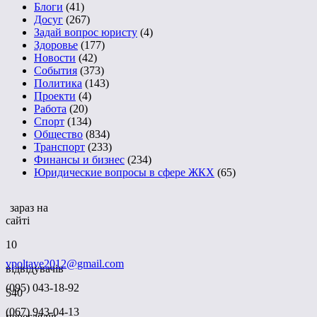
Блоги
(41)
Досуг
(267)
Задай вопрос юристу
(4)
Здоровье
(177)
Новости
(42)
События
(373)
Политика
(143)
Проекти
(4)
Работа
(20)
Спорт
(134)
Общество
(834)
Транспорт
(233)
Финансы и бизнес
(234)
Юридические вопросы в сфере ЖКХ
(65)
зараз на
сайті
10
vpoltave2012@gmail.com
відвідувачів
(095) 043-18-92
540
(067) 943-04-13
переглядів