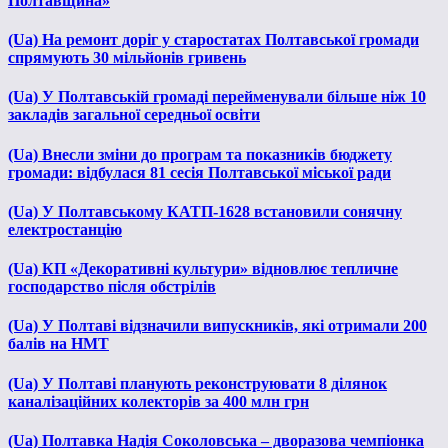
Полтавщина»
(Ua) На ремонт доріг у старостатах Полтавської громади
спрямують 30 мільйонів гривень
(Ua) У Полтавській громаді перейменували більше ніж 10
закладів загальної середньої освіти
(Ua) Внесли зміни до програм та показників бюджету
громади: відбулася 81 сесія Полтавської міської ради
(Ua) У Полтавському КАТП-1628 встановили сонячну
електростанцію
(Ua) КП «Декоративні культури» відновлює тепличне
господарство після обстрілів
(Ua) У Полтаві відзначили випускників, які отримали 200
балів на НМТ
(Ua) У Полтаві планують реконструювати 8 ділянок
каналізаційних колекторів за 400 млн грн
(Ua) Полтавка Надія Соколовська – дворазова чемпіонка