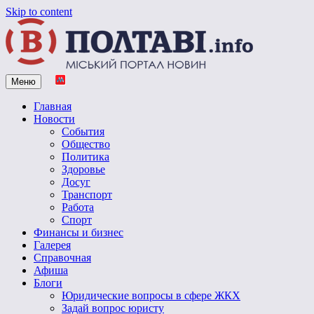
Skip to content
Меню
Vpoltave.info
Полтавский портал новостей
Главная
Новости
События
Общество
Политика
Здоровье
Досуг
Транспорт
Работа
Спорт
Финансы и бизнес
Галерея
Справочная
Афиша
Блоги
Юридические вопросы в сфере ЖКХ
Задай вопрос юристу