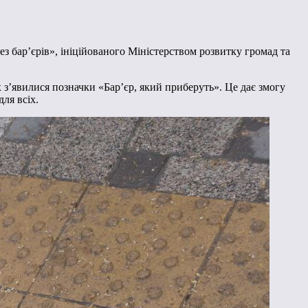
 бар’єрів», ініційованого Міністерством розвитку громад та
 з’явилися позначки «Барʼєр, який приберуть». Це дає змогу
ля всіх.