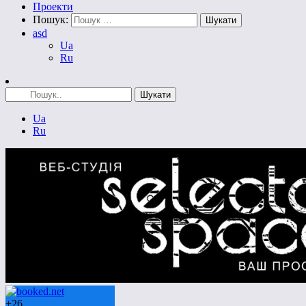
Проекти
Пошук:
asd
Ua
Ru
Ua
Ru
+
26