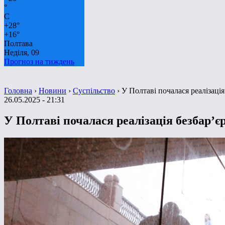
°
C
+
28°
+
16°
Полтава
Неділя, 09
Прогноз на тиждень
Головна
›
Новини
›
Суспільство
›
У Полтаві почалася реалізаці
26.05.2025 - 21:31
У Полтаві почалася реалізація безбар’