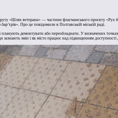
руту «Шлях ветерана» — частини флагманського проєкту «Рух без
 бар’єрів». Про це повідомили в Полтавській міській раді.
і планують демонтувати або переобладнати. У визначених точках
ди зазнають змін і як місто працює над підвищенням доступності д