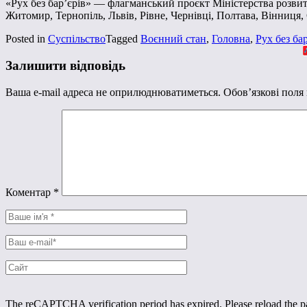
«Рух без бар’єрів» — флагманський проєкт Міністерства розвит
Житомир, Тернопіль, Львів, Рівне, Чернівці, Полтава, Вінниця
Posted in
Суспільство
Tagged
Воєнний стан
,
Головна
,
Рух без бар
Залишити відповідь
Ваша e-mail адреса не оприлюднюватиметься.
Обов’язкові поля
Коментар
*
The reCAPTCHA verification period has expired. Please reload the p