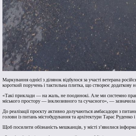
Маркування однієї з ділянок відбулося за участі ветерана росі
короткий поручень і тактильна плитка, що створює додаткову н
«Такі приклади — на жаль, не поодинокі. Але ми системно пра
міського простору — інклюзивного та сучасного», — зазначила
До реалізації проєкту активно долучаються амбасадори з питан
голови із питань містобудування та архітектури Тарас Руденко і 
Щоб посилити обізнаність мешканців, у місті з’явилися інформа