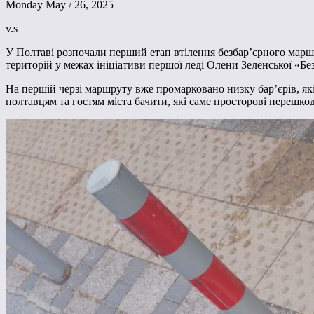
Monday May / 26, 2025
v.s
У Полтаві розпочали перший етап втілення безбар’єрного марш
територій у межах ініціативи першої леді Олени Зеленської «Без
На першій черзі маршруту вже промарковано низку бар’єрів, як
полтавцям та гостям міста бачити, які саме просторові перешко