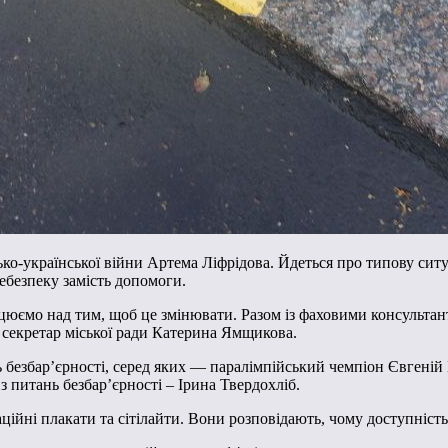
йсько-української війни Артема Ліфрідова. Йдеться про типову сит
ебезпеку замість допомоги.
цюємо над тим, щоб це змінювати. Разом із фаховими консультан
 секретар міської ради Катерина Ямщикова.
ь безбар’єрності, серед яких — паралімпійський чемпіон Євгеній
з питань безбарʼєрності – Ірина Твердохліб.
ційні плакати та сітілайти. Вони розповідають, чому доступніст