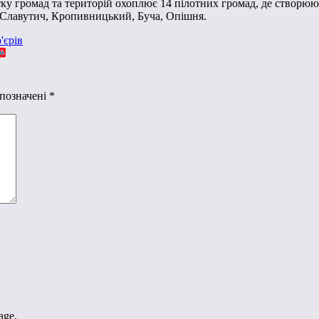
ку громад та територій охоплює 14 пілотних громад, де створюют
, Славутич, Кропивницький, Буча, Опішня.
'єрів
 позначені
*
age.