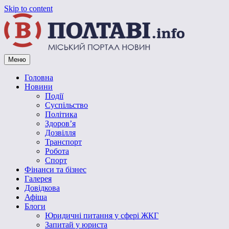
Skip to content
Меню
Vpoltave.info
Полтавський портал новин
Головна
Новини
Події
Суспільство
Політика
Здоров’я
Дозвілля
Транспорт
Робота
Спорт
Фінанси та бізнес
Галерея
Довідкова
Афіша
Блоги
Юридичні питання у сфері ЖКГ
Запитай у юриста