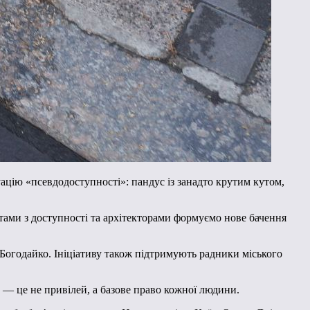
уацію «псевдодоступності»: пандус із занадто крутим кутом,
тами з доступності та архітекторами формуємо нове бачення
 Богодайко. Ініціативу також підтримують радники міського
ь — це не привілей, а базове право кожної людини.