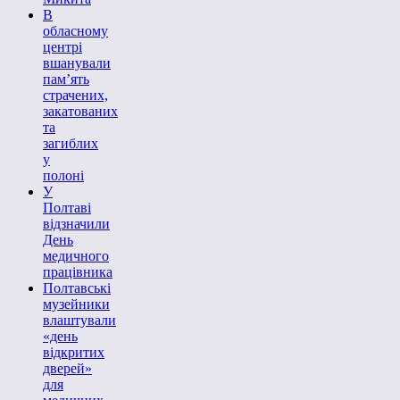
В
обласному
центрі
вшанували
пам’ять
страчених,
закатованих
та
загиблих
у
полоні
У
Полтаві
відзначили
День
медичного
працівника
Полтавські
музейники
влаштували
«день
відкритих
дверей»
для