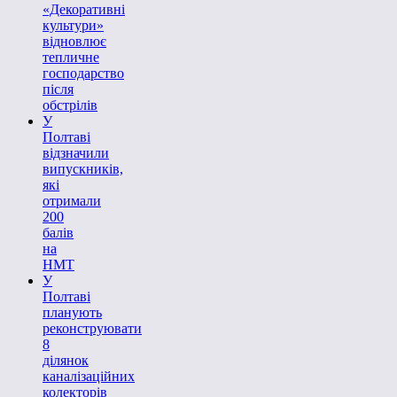
«Декоративні
культури»
відновлює
тепличне
господарство
після
обстрілів
У
Полтаві
відзначили
випускників,
які
отримали
200
балів
на
НМТ
У
Полтаві
планують
реконструювати
8
ділянок
каналізаційних
колекторів