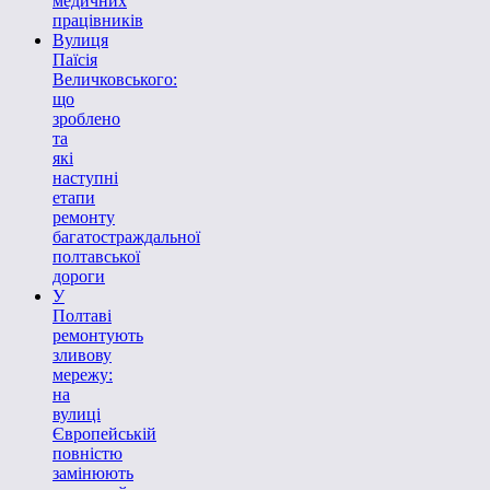
медичних
працівників
Вулиця
Паїсія
Величковського:
що
зроблено
та
які
наступні
етапи
ремонту
багатостраждальної
полтавської
дороги
У
Полтаві
ремонтують
зливову
мережу:
на
вулиці
Європейській
повністю
замінюють