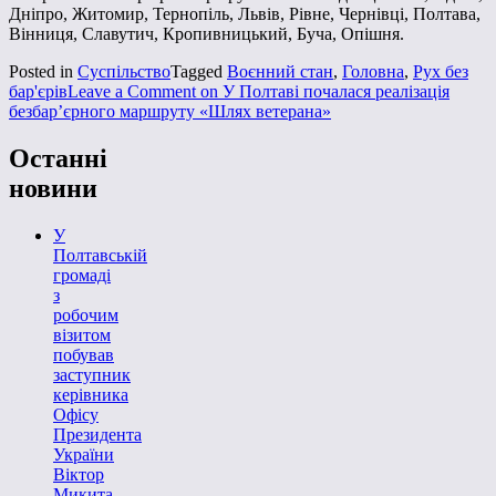
Дніпро, Житомир, Тернопіль, Львів, Рівне, Чернівці, Полтава,
Вінниця, Славутич, Кропивницький, Буча, Опішня.
Posted in
Суспільство
Tagged
Воєнний стан
,
Головна
,
Рух без
бар'єрів
Leave a Comment
on У Полтаві почалася реалізація
безбар’єрного маршруту «Шлях ветерана»
Останні
новини
У
Полтавській
громаді
з
робочим
візитом
побував
заступник
керівника
Офісу
Президента
України
Віктор
Микита