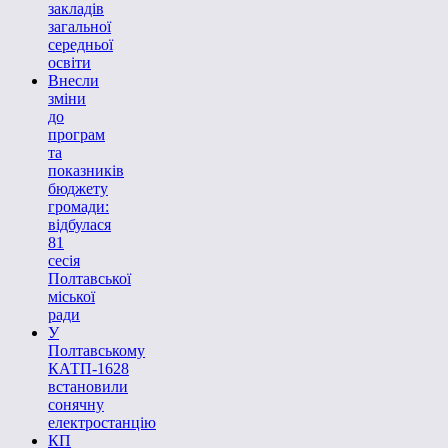
закладів
загальної
середньої
освіти
Внесли
зміни
до
програм
та
показників
бюджету
громади:
відбулася
81
сесія
Полтавської
міської
ради
У
Полтавському
КАТП-1628
встановили
сонячну
електростанцію
КП