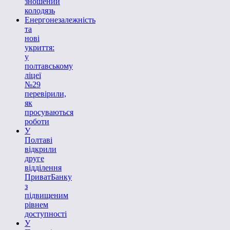
зношений
колодязь
Енергонезалежність
та
нові
укриття:
у
полтавському
ліцеї
№29
перевірили,
як
просуваються
роботи
У
Полтаві
відкрили
друге
відділення
ПриватБанку
з
підвищеним
рівнем
доступності
У