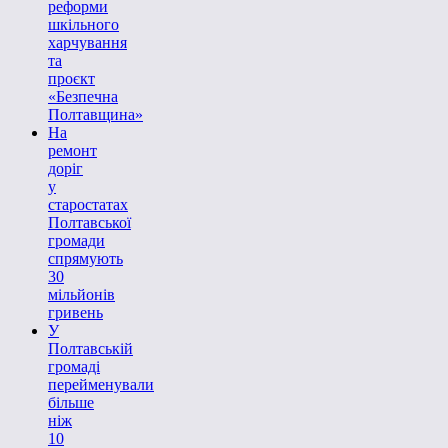
реформи
шкільного
харчування
та
проєкт
«Безпечна
Полтавщина»
На
ремонт
доріг
у
старостатах
Полтавської
громади
спрямують
30
мільйонів
гривень
У
Полтавській
громаді
перейменували
більше
ніж
10