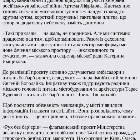
Маркування однієї з ділянок відбулося за участі ветерана
російсько-української війни Артема Ліфрідова. Йдеться про
типову ситуацію «псевдодоступності»: пандус із занадто
крутим кутом, короткий поручень і тактильна плитка, що
створює додаткову небезпеку замість допомоги.
«Такі приклади — на жаль, не поодинокі. Але ми системно
працюємо над тим, щоб це змінювати. Разом із фаховими
консультантами з доступності та архітекторами формуємо
нове бачення міського простору — інклюзивного та
сучасного», — зазначила секретар міської ради Катерина
Ямщикова.
До реалізації проєкту активно долучаються амбасадори з
питань безбар’єрності, серед яких — паралімпійський чемпіон
Євгеній Богодайко. Ініціативу також підтримують радники
міського голови із питань містобудування та архітектури Тарас
Руденко і з питань безбарʼєрності – Ірина Твердохліб.
Щоб посилити обізнаність мешканців, у місті з’явилися
інформаційні плакати та сітілайти. Вони розповідають, чому
доступність — це не привілей, а базове право кожної людини.
«Рух без бар’єрів» — флагманський проєкт Міністерства
розвитку громад та територій охоплює 14 пілотних громад, де
створюють безбар’єрні маршрути. На сьогодні це Київ, Одеса,