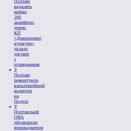
Полтаві
видалять
майже
200
аварійних
дерев:
КП
«Декоративні
культури»
уклало
договір
з
підрядником
У
Полтаві
ремонтують
каналізаційний
колектор
на
Подолі
У
Полтавській
ОВА
обговорили
впровадження