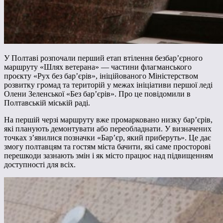
У Полтаві розпочали перший етап втілення безбар’єрного
маршруту «Шлях ветерана» — частини флагманського
проєкту «Рух без бар’єрів», ініційованого Міністерством
розвитку громад та територій у межах ініціативи першої леді
Олени Зеленської «Без бар’єрів». Про це повідомили в
Полтавській міській раді.
На першій черзі маршруту вже промарковано низку бар’єрів,
які планують демонтувати або переобладнати. У визначених
точках з’явилися позначки «Барʼєр, який приберуть». Це дає
змогу полтавцям та гостям міста бачити, які саме просторові
перешкоди зазнають змін і як місто працює над підвищенням
доступності для всіх.