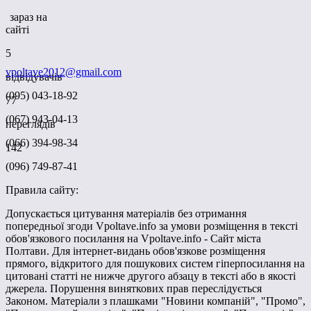
зараз на
сайті
5
vpoltave2012@gmail.com
відвідувачів
(095) 043-18-92
77
(067) 943-04-13
переглядів
(066) 394-98-34
142
(096) 749-87-41
Правила сайту:
Допускається цитування матеріалів без отримання
попередньої згоди Vpoltave.info за умови розміщення в тексті
обов'язкового посилання на Vpoltave.info - Сайт міста
Полтави. Для інтернет-видань обов'язкове розміщення
прямого, відкритого для пошукових систем гіперпосилання на
цитовані статті не нижче другого абзацу в тексті або в якості
джерела. Порушення виняткових прав переслідується
Законом. Матеріали з плашками "Новини компаній", "Промо",