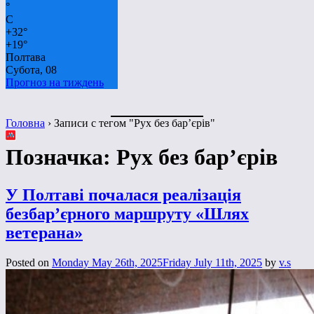
°
C
+
32°
+
19°
Полтава
Субота, 08
Прогноз на тиждень
Головна
›
Записи с тегом "Рух без бар’єрів"
Позначка:
Рух без бар’єрів
У Полтаві почалася реалізація
безбар’єрного маршруту «Шлях
ветерана»
Posted on
Monday May 26th, 2025
Friday July 11th, 2025
by
v.s