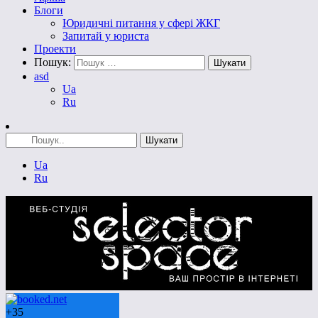
Блоги
Юридичні питання у сфері ЖКГ
Запитай у юриста
Проекти
Пошук:
asd
Ua
Ru
Ua
Ru
+
35