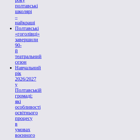
року
полтавські
школярі
–
найкращі
Полтавські
«гоголівці»
завершили
90-
й
театральний
сезон
Навчальний
рік
2026/2027
у
Полтавській
громаді:
які
особливості
освітнього
процесу
в
умовах
воєнного