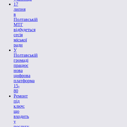
17
липня
в
Полтавській
МТГ
відбудеться
сесія
міської
ради
У
Полтавській
громаді
працює
нова
цифрова
платформа
15-
80
Ремонт
під
ключ:
що
входить
у
послугу