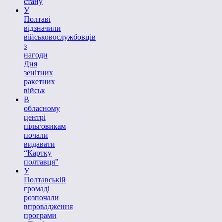
стану
У
Полтаві
відзначили
військовослужбовців
з
нагоди
Дня
зенітних
ракетних
військ
В
обласному
центрі
пільговикам
почали
видавати
“Картку
полтавця”
У
Полтавській
громаді
розпочали
впровадження
програми