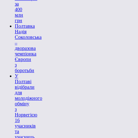
за
400
млн
грн
Полтавка
Надія
Соколовська
–
дворазова
чемпіонка
Європи
з
боротьби
У
Полтаві
відібрали
для
молодіжного
обміну
з
Норвегією
16
учасників
та
учасниць