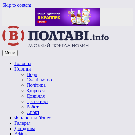
Skip to content
Меню
Vpoltave.info
Полтавський портал новин
Головна
Новини
Події
Суспільство
Політика
Здоров’я
Дозвілля
Транспорт
Робота
Спорт
Фінанси та бізнес
Галерея
Довідкова
Афіша