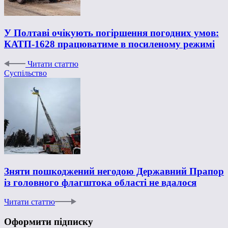
У Полтаві очікують погіршення погодних умов:
КАТП-1628 працюватиме в посиленому режимі
Читати статтю
Суспільство
Зняти пошкоджений негодою Державний Прапор
із головного флагштока області не вдалося
Читати статтю
Оформити підписку