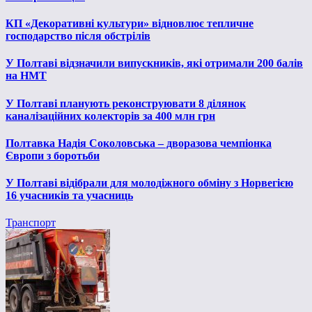
КП «Декоративні культури» відновлює тепличне
господарство після обстрілів
У Полтаві відзначили випускників, які отримали 200 балів
на НМТ
У Полтаві планують реконструювати 8 ділянок
каналізаційних колекторів за 400 млн грн
Полтавка Надія Соколовська – дворазова чемпіонка
Європи з боротьби
У Полтаві відібрали для молодіжного обміну з Норвегією
16 учасників та учасниць
Транспорт