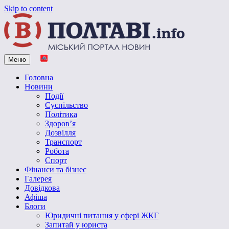
Skip to content
Меню
Vpoltave.info
Полтавський портал новин
Головна
Новини
Події
Суспільство
Політика
Здоров’я
Дозвілля
Транспорт
Робота
Спорт
Фінанси та бізнес
Галерея
Довідкова
Афіша
Блоги
Юридичні питання у сфері ЖКГ
Запитай у юриста