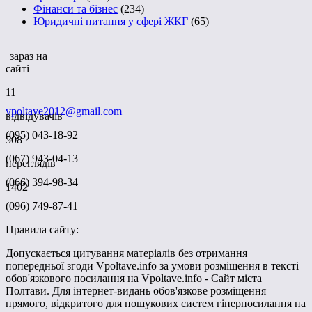
Фінанси та бізнес
(234)
Юридичні питання у сфері ЖКГ
(65)
зараз на
сайті
11
vpoltave2012@gmail.com
відвідувачів
(095) 043-18-92
508
(067) 943-04-13
переглядів
(066) 394-98-34
1402
(096) 749-87-41
Правила сайту:
Допускається цитування матеріалів без отримання
попередньої згоди Vpoltave.info за умови розміщення в тексті
обов'язкового посилання на Vpoltave.info - Сайт міста
Полтави. Для інтернет-видань обов'язкове розміщення
прямого, відкритого для пошукових систем гіперпосилання на