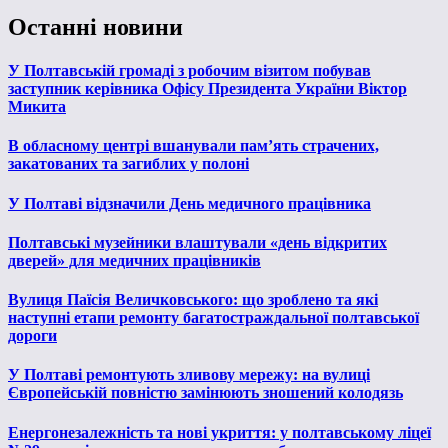
Останні новини
У Полтавській громаді з робочим візитом побував
заступник керівника Офісу Президента України Віктор
Микита
В обласному центрі вшанували пам’ять страчених,
закатованих та загиблих у полоні
У Полтаві відзначили День медичного працівника
Полтавські музейники влаштували «день відкритих
дверей» для медичних працівників
Вулиця Паїсія Величковського: що зроблено та які
наступні етапи ремонту багатостраждальної полтавської
дороги
У Полтаві ремонтують зливову мережу: на вулиці
Європейській повністю замінюють зношений колодязь
Енергонезалежність та нові укриття: у полтавському ліцеї