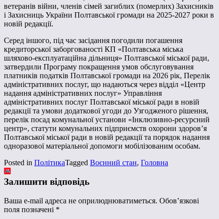
ветеранів війни, членів сімей загиблих (померлих) Захисників
і Захисниць України Полтавської громади на 2025-2027 роки в
новій редакції.
Серед іншого, під час засідання погодили погашення
кредиторської заборгованості КП «Полтавська міська
шляхово-експлуатаційна дільниця» Полтавської міської ради,
затвердили Програму покращення умов обслуговування
платників податків Полтавської громади на 2026 рік, Перелік
адміністративних послуг, що надаються через відділ «Центр
надання адміністративних послуг» Управління
адміністративних послуг Полтавської міської ради в новій
редакції та умови додаткової угоди до Узгодженого рішення,
перелік посад комунальної установи «Інклюзивно-ресурсний
центр», статути комунальних підприємств охорони здоров’я
Полтавської міської ради в новій редакції та порядок надання
одноразової матеріальної допомоги мобілізованим особам.
Posted in
Політика
Tagged
Воєнний стан
,
Головна
Залишити відповідь
Ваша e-mail адреса не оприлюднюватиметься.
Обов’язкові
поля позначені
*