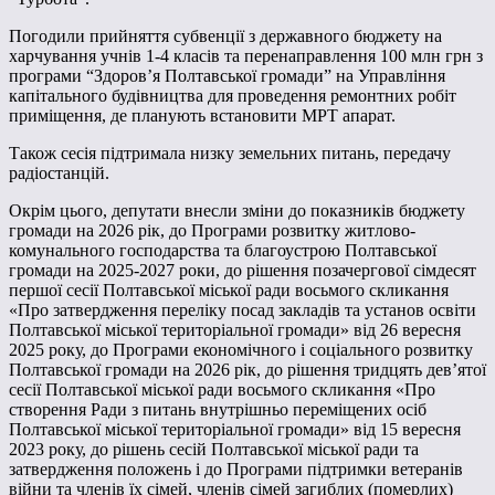
Погодили прийняття субвенції з державного бюджету на
харчування учнів 1-4 класів та перенаправлення 100 млн грн з
програми “Здоров’я Полтавської громади” на Управління
капітального будівництва для проведення ремонтних робіт
приміщення, де планують встановити МРТ апарат.
Також сесія підтримала низку земельних питань, передачу
радіостанцій.
Окрім цього, депутати внесли зміни до показників бюджету
громади на 2026 рік, до Програми розвитку житлово-
комунального господарства та благоустрою Полтавської
громади на 2025-2027 роки, до рішення позачергової сімдесят
першої сесії Полтавської міської ради восьмого скликання
«Про затвердження переліку посад закладів та установ освіти
Полтавської міської територіальної громади» від 26 вересня
2025 року, до Програми економічного і соціального розвитку
Полтавської громади на 2026 рік, до рішення тридцять дев’ятої
сесії Полтавської міської ради восьмого скликання «Про
створення Ради з питань внутрішньо переміщених осіб
Полтавської міської територіальної громади» від 15 вересня
2023 року, до рішень сесій Полтавської міської ради та
затвердження положень і до Програми підтримки ветеранів
війни та членів їх сімей, членів сімей загиблих (померлих)