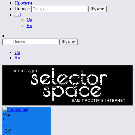
Проекти
Пошук:
asd
Ua
Ru
Ua
Ru
+
34
°
C
+
34°