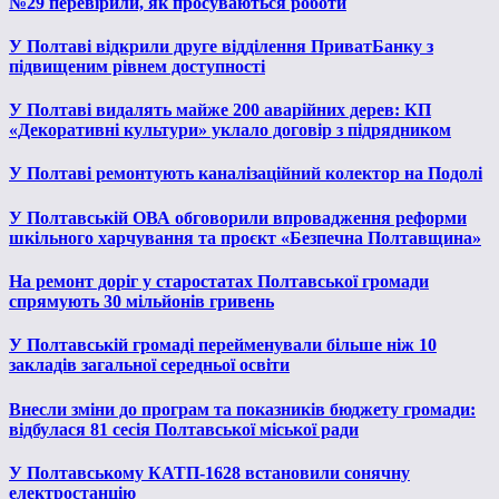
№29 перевірили, як просуваються роботи
У Полтаві відкрили друге відділення ПриватБанку з
підвищеним рівнем доступності
У Полтаві видалять майже 200 аварійних дерев: КП
«Декоративні культури» уклало договір з підрядником
У Полтаві ремонтують каналізаційний колектор на Подолі
У Полтавській ОВА обговорили впровадження реформи
шкільного харчування та проєкт «Безпечна Полтавщина»
На ремонт доріг у старостатах Полтавської громади
спрямують 30 мільйонів гривень
У Полтавській громаді перейменували більше ніж 10
закладів загальної середньої освіти
Внесли зміни до програм та показників бюджету громади:
відбулася 81 сесія Полтавської міської ради
У Полтавському КАТП-1628 встановили сонячну
електростанцію