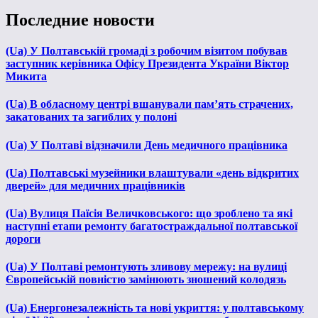
Последние новости
(Ua) У Полтавській громаді з робочим візитом побував
заступник керівника Офісу Президента України Віктор
Микита
(Ua) В обласному центрі вшанували пам’ять страчених,
закатованих та загиблих у полоні
(Ua) У Полтаві відзначили День медичного працівника
(Ua) Полтавські музейники влаштували «день відкритих
дверей» для медичних працівників
(Ua) Вулиця Паїсія Величковського: що зроблено та які
наступні етапи ремонту багатостраждальної полтавської
дороги
(Ua) У Полтаві ремонтують зливову мережу: на вулиці
Європейській повністю замінюють зношений колодязь
(Ua) Енергонезалежність та нові укриття: у полтавському