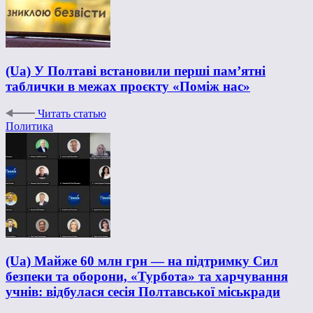
(Ua) У Полтаві встановили перші пам’ятні
таблички в межах проєкту «Поміж нас»
Читать статью
Политика
(Ua) Майже 60 млн грн — на підтримку Сил
безпеки та оборони, «Турбота» та харчування
учнів: відбулася сесія Полтавської міськради