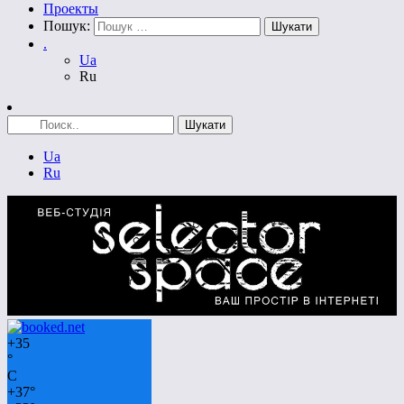
Проекты
Пошук:
.
Ua
Ru
Ua
Ru
+
35
°
C
+
37°