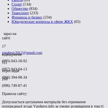
Спорт
(134)
Общество
(834)
Транспорт
(233)
Финансы и бизнес
(234)
Юридические вопросы в сфере ЖКХ
(65)
зараз на
сайті
17
vpoltave2012@gmail.com
відвідувачів
(095) 043-18-92
111
(067) 943-04-13
переглядів
(066) 394-98-34
268
(096) 749-87-41
Правила сайту:
Допускається цитування матеріалів без отримання
попередньої згоди Vpoltave.info за умови розміщення в тексті