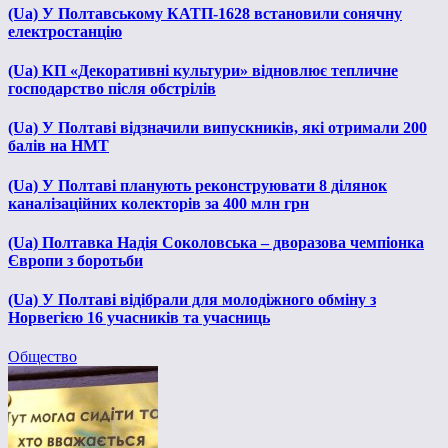
(Ua) У Полтавському КАТП-1628 встановили сонячну
електростанцію
(Ua) КП «Декоративні культури» відновлює тепличне
господарство після обстрілів
(Ua) У Полтаві відзначили випускників, які отримали 200
балів на НМТ
(Ua) У Полтаві планують реконструювати 8 ділянок
каналізаційних колекторів за 400 млн грн
(Ua) Полтавка Надія Соколовська – дворазова чемпіонка
Європи з боротьби
(Ua) У Полтаві відібрали для молодіжного обміну з
Норвегією 16 учасників та учасниць
Общество