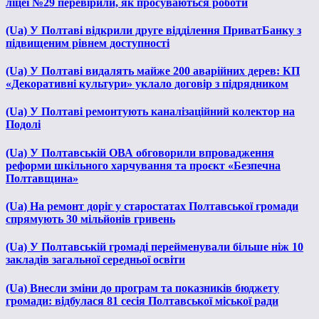
ліцеї №29 перевірили, як просуваються роботи
(Ua) У Полтаві відкрили друге відділення ПриватБанку з
підвищеним рівнем доступності
(Ua) У Полтаві видалять майже 200 аварійних дерев: КП
«Декоративні культури» уклало договір з підрядником
(Ua) У Полтаві ремонтують каналізаційний колектор на
Подолі
(Ua) У Полтавській ОВА обговорили впровадження
реформи шкільного харчування та проєкт «Безпечна
Полтавщина»
(Ua) На ремонт доріг у старостатах Полтавської громади
спрямують 30 мільйонів гривень
(Ua) У Полтавській громаді перейменували більше ніж 10
закладів загальної середньої освіти
(Ua) Внесли зміни до програм та показників бюджету
громади: відбулася 81 сесія Полтавської міської ради