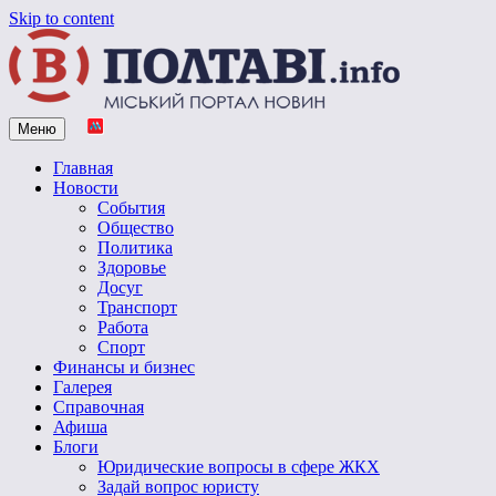
Skip to content
Меню
Vpoltave.info
Полтавский портал новостей
Главная
Новости
События
Общество
Политика
Здоровье
Досуг
Транспорт
Работа
Спорт
Финансы и бизнес
Галерея
Справочная
Афиша
Блоги
Юридические вопросы в сфере ЖКХ
Задай вопрос юристу