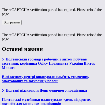
The reCAPTCHA verification period has expired. Please reload the
page.
The reCAPTCHA verification period has expired. Please reload the
page.
Останні новини
У Полтавській громаді з робочим візитом побував
заступник керівника Офісу Президента України Віктор
Микита
В обласному центрі вшанували пам’ять страчених,
закатованих та загиблих у полоні
У Полтаві відзначили День медичного працівника
Полтавські музейники влаштували «день відкритих
дверей» для медичних працівників