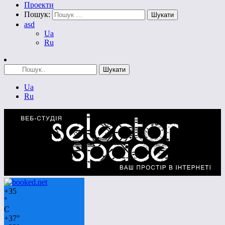
Проекти
Пошук:
asd
Ua
Ru
Ua
Ru
+
35
°
C
+
37°