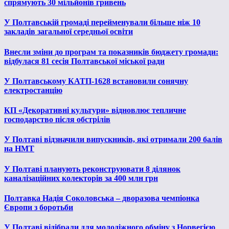
спрямують 30 мільйонів гривень
У Полтавській громаді перейменували більше ніж 10
закладів загальної середньої освіти
Внесли зміни до програм та показників бюджету громади:
відбулася 81 сесія Полтавської міської ради
У Полтавському КАТП-1628 встановили сонячну
електростанцію
КП «Декоративні культури» відновлює тепличне
господарство після обстрілів
У Полтаві відзначили випускників, які отримали 200 балів
на НМТ
У Полтаві планують реконструювати 8 ділянок
каналізаційних колекторів за 400 млн грн
Полтавка Надія Соколовська – дворазова чемпіонка
Європи з боротьби
У Полтаві відібрали для молодіжного обміну з Норвегією