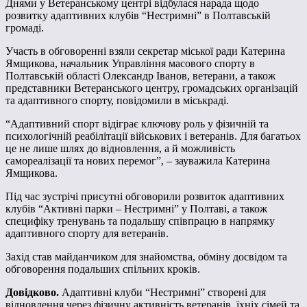
Днями у Ветеранському центрі відбулася нарада щодо
розвитку адаптивних клубів “Нестримні” в Полтавській
громаді.
Участь в обговоренні взяли секретар міської ради Катерина
Ямщикова, начальник Управління масового спорту в
Полтавській області Олександр Іванов, ветерани, а також
представники Ветеранського центру, громадських організацій
та адаптивного спорту, повідомили в міськраді.
“Адаптивний спорт відіграє ключову роль у фізичній та
психологічній реабілітації військових і ветеранів. Для багатьох
це не лише шлях до відновлення, а й можливість
самореалізації та нових перемог”, – зауважила Катерина
Ямщикова.
Під час зустрічі присутні обговорили розвиток адаптивних
клубів “Активні парки – Нестримні” у Полтаві, а також
специфіку тренувань та подальшу співпрацю в напрямку
адаптивного спорту для ветеранів.
Захід став майданчиком для знайомства, обміну досвідом та
обговорення подальших спільних кроків.
Довідково.
Адаптивні клуби “Нестримні” створені для
відновлення через фізичну активність ветеранів, їхніх сімей та