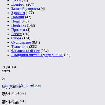
Блоги
(41)
Дозвілля
(267)
Запитай у юриста
(4)
Здоров'я
(177)
Новини
(42)
Події
(373)
Політика
(143)
Проекти
(4)
Робота
(20)
Спорт
(134)
Суспільство
(834)
Транспорт
(233)
Фінанси та бізнес
(234)
Юридичні питання у сфері ЖКГ
(65)
зараз на
сайті
21
vpoltave2012@gmail.com
відвідувачів
(095) 043-18-92
389
(067) 943-04-13
переглядів