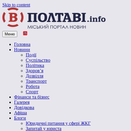
Skip to content
Меню
Vpoltave.info
Полтавський портал новин
Головна
Новини
Події
Суспільство
Політика
Здоров’я
Дозвілля
Транспорт
Робота
Спорт
Фінанси та бізнес
Галерея
Довідкова
Афіша
Блоги
Юридичні питання у сфері ЖКГ
Запитай у юриста