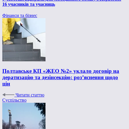
16 учасників та учасниць
Фінанси та бізнес
Полтавське КП «ЖЕО №2» уклало договір на
дератизацію та дезінсекцію: роз’яснення щодо
цін
Читати статтю
Суспільство