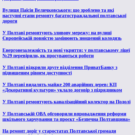
Вулиця Паїсія Величковського: що зроблено та які
наступні етапи ремонту багатостраждальної полтавської
дороги
У Полтаві ремонтують зливову мережу: на вулиці
Європейській повністю замінюють зношений колодязь
Енергонезалежність та нові укриття: у полтавському ліцеї
№29 перевірили, як просуваються роботи
У Полтаві відкрили друге відділення ПриватБанку з
підвищеним рівнем доступності
У Полтаві видалять майже 200 аварійних дерев: КП
«Декоративні культури» уклало договір з підрядником
У Полтаві ремонтують каналізаційний колектор на Подолі
У Полтавській ОВА обговорили впровадження реформи
шкільного харчування та проєкт «Безпечна Полтавщина»
На ремонт доріг у старостатах Полтавської громади