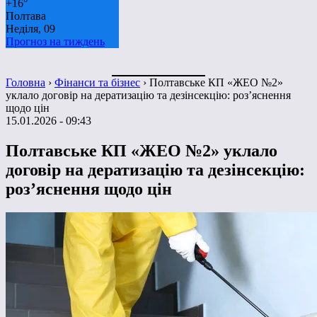
+
16°
Полтава
Неділя, 09
Прогноз на тиждень
Головна
›
Фінанси та бізнес
›
Полтавське КП «ЖЕО №2»
уклало договір на дератизацію та дезінсекцію: роз’яснення
щодо цін
15.01.2026 - 09:43
Полтавське КП «ЖЕО №2» уклало
договір на дератизацію та дезінсекцію:
роз’яснення щодо цін