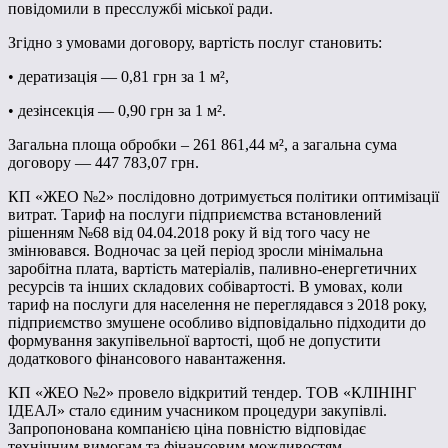
повідомили в пресслужбі міської ради.
Згідно з умовами договору, вартість послуг становить:
• дератизація — 0,81 грн за 1 м²,
• дезінсекція — 0,90 грн за 1 м².
Загальна площа обробки – 261 861,44 м², а загальна сума
договору — 447 783,07 грн.
КП «ЖЕО №2» послідовно дотримується політики оптимізації
витрат. Тариф на послуги підприємства встановлений
рішенням №68 від 04.04.2018 року й від того часу не
змінювався. Водночас за цей період зросли мінімальна
заробітна плата, вартість матеріалів, паливно-енергетичних
ресурсів та інших складових собівартості. В умовах, коли
тариф на послуги для населення не переглядався з 2018 року,
підприємство змушене особливо відповідально підходити до
формування закупівельної вартості, щоб не допустити
додаткового фінансового навантаження.
КП «ЖЕО №2» провело відкритий тендер. ТОВ «КЛІНІНГ
ІДЕАЛ» стало єдиним учасником процедури закупівлі.
Запропонована компанією ціна повністю відповідає
технічним вимогам та фінансовим можливостям