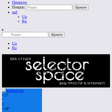
Проекти
Пошук:
asd
Ua
Ru
Ua
Ru
+
27
°
C
+
28°