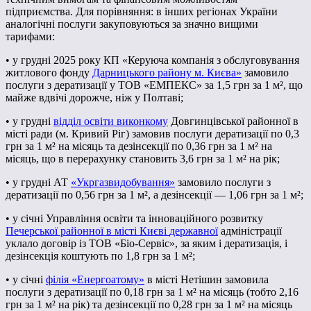
підприємства. Для порівняння: в інших регіонах України
аналогічні послуги закуповуються за значно вищими
тарифами:
• у грудні 2025 року КП «Керуюча компанія з обслуговування
житлового фонду
Дарницького району м. Києва
»
замовило
послуги з дератизації у ТОВ «ЕМПЕКС» за 1,5 грн за 1 м², що
майже вдвічі дорожче, ніж у Полтаві;
• у грудні
відділ освіти виконкому
Довгинцівської районної в
місті ради (м. Кривий Ріг) замовив послуги дератизації по 0,3
грн за 1 м² на місяць та дезінсекції по 0,36 грн за 1 м² на
місяць, що в перерахунку становить 3,6 грн за 1 м² на рік;
• у грудні АТ
«Укргазвидобування»
замовило послуги з
дератизації по 0,56 грн за 1 м², а дезінсекції — 1,06 грн за 1 м²;
• у січні Управління освіти та інноваційного розвитку
Печерської районної в місті Києві
державної
адміністрації
уклало договір із ТОВ «Біо-Сервіс», за яким і дератизація, і
дезінсекція коштують по 1,8 грн за 1 м²;
• у січні
філія «Енергоатому»
в місті Нетішин замовила
послуги з дератизації по 0,18 грн за 1 м² на місяць (тобто 2,16
грн за 1 м² на рік) та дезінсекції по 0,28 грн за 1 м² на місяць