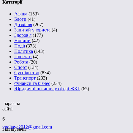
Категорії
Афіша
(153)
Блоги
(41)
Дозвілля
(267)
Запитай у юриста
(4)
Здоров'я
(177)
Новини
(42)
Події
(373)
Політика
(143)
Проекти
(4)
Робота
(20)
Спорт
(134)
Суспільство
(834)
Транспорт
(233)
Фінанси та бізнес
(234)
Юридичні питання у сфері ЖКГ
(65)
зараз на
сайті
6
vpoltave2012@gmail.com
відвідувачів