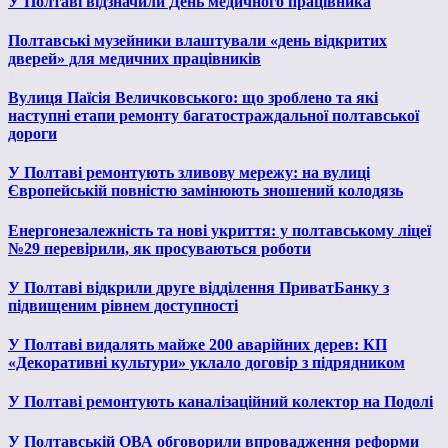
У Полтаві відзначили День медичного працівника
Полтавські музейники влаштували «день відкритих
дверей» для медичних працівників
Вулиця Паїсія Величковського: що зроблено та які
наступні етапи ремонту багатостраждальної полтавської
дороги
У Полтаві ремонтують зливову мережу: на вулиці
Європейській повністю замінюють зношений колодязь
Енергонезалежність та нові укриття: у полтавському ліцеї
№29 перевірили, як просуваються роботи
У Полтаві відкрили друге відділення ПриватБанку з
підвищеним рівнем доступності
У Полтаві видалять майже 200 аварійних дерев: КП
«Декоративні культури» уклало договір з підрядником
У Полтаві ремонтують каналізаційний колектор на Подолі
У Полтавській ОВА обговорили впровадження реформи