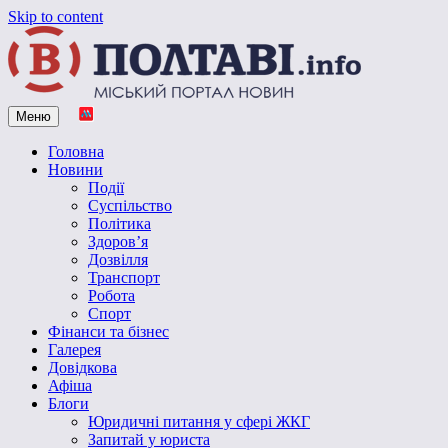
Skip to content
Меню
Vpoltave.info
Полтавський портал новин
Головна
Новини
Події
Суспільство
Політика
Здоров’я
Дозвілля
Транспорт
Робота
Спорт
Фінанси та бізнес
Галерея
Довідкова
Афіша
Блоги
Юридичні питання у сфері ЖКГ
Запитай у юриста