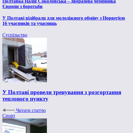
Полтавка Надія Соколовська – дворазова чемпіонка
Європи з боротьби
У Полтаві відібрали для молодіжного обміну з Норвегією
16 учасників та учасниць
Суспільство
У Полтаві провели тренування з розгортання
теплового пункту
Читати статтю
Спорт