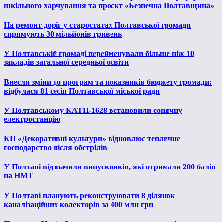
шкільного харчування та проєкт «Безпечна Полтавщина»
На ремонт доріг у старостатах Полтавської громади
спрямують 30 мільйонів гривень
У Полтавській громаді перейменували більше ніж 10
закладів загальної середньої освіти
Внесли зміни до програм та показників бюджету громади:
відбулася 81 сесія Полтавської міської ради
У Полтавському КАТП-1628 встановили сонячну
електростанцію
КП «Декоративні культури» відновлює тепличне
господарство після обстрілів
У Полтаві відзначили випускників, які отримали 200 балів
на НМТ
У Полтаві планують реконструювати 8 ділянок
каналізаційних колекторів за 400 млн грн