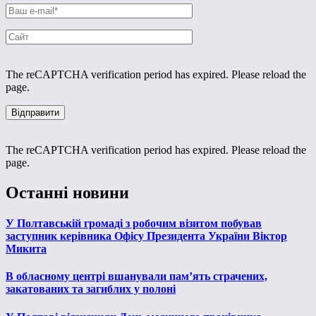
The reCAPTCHA verification period has expired. Please reload the
page.
The reCAPTCHA verification period has expired. Please reload the
page.
Останні новини
У Полтавській громаді з робочим візитом побував
заступник керівника Офісу Президента України Віктор
Микита
В обласному центрі вшанували пам’ять страчених,
закатованих та загиблих у полоні