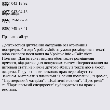
(095) 043-18-92
448
(067) 943-04-13
переглядів
(066) 394-98-34
1178
(096) 749-87-41
Правила сайту:
Допускається цитування матеріалів без отримання
попередньої згоди Vpoltave.info за умови розміщення в тексті
обов'язкового посилання на Vpoltave.info - Сайт міста
Полтави. Для інтернет-видань обов'язкове розміщення
прямого, відкритого для пошукових систем гіперпосилання на
цитовані статті не нижче другого абзацу в тексті або в якості
джерела. Порушення виняткових прав переслідується
Законом. Матеріали з плашками "Новини компаній", "Промо",
"Партнерський матеріал", "Політичні новини", "Прес-реліз"
та "Партнерський спецпроект" публікуються на правах
реклами.