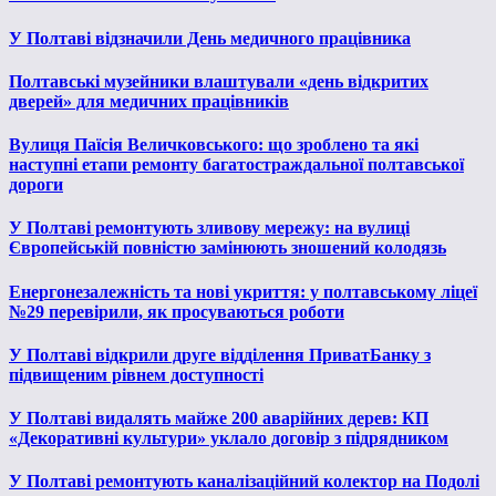
У Полтаві відзначили День медичного працівника
Полтавські музейники влаштували «день відкритих
дверей» для медичних працівників
Вулиця Паїсія Величковського: що зроблено та які
наступні етапи ремонту багатостраждальної полтавської
дороги
У Полтаві ремонтують зливову мережу: на вулиці
Європейській повністю замінюють зношений колодязь
Енергонезалежність та нові укриття: у полтавському ліцеї
№29 перевірили, як просуваються роботи
У Полтаві відкрили друге відділення ПриватБанку з
підвищеним рівнем доступності
У Полтаві видалять майже 200 аварійних дерев: КП
«Декоративні культури» уклало договір з підрядником
У Полтаві ремонтують каналізаційний колектор на Подолі