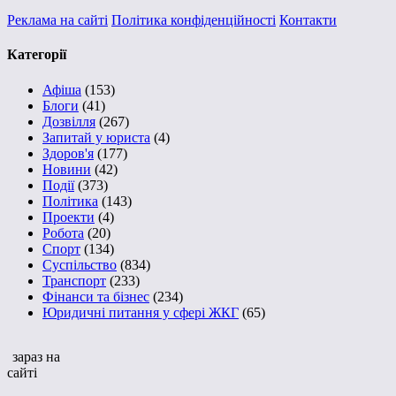
Реклама на сайті
Політика конфіденційності
Контакти
Категорії
Афіша
(153)
Блоги
(41)
Дозвілля
(267)
Запитай у юриста
(4)
Здоров'я
(177)
Новини
(42)
Події
(373)
Політика
(143)
Проекти
(4)
Робота
(20)
Спорт
(134)
Суспільство
(834)
Транспорт
(233)
Фінанси та бізнес
(234)
Юридичні питання у сфері ЖКГ
(65)
зараз на
сайті