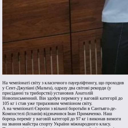
На чемпіонаті світу з класичного пауерліфтингу, що проходив
у Сент-Джуліані (Мальта), одразу два світові рекорди (у
присіданні та триборстві) установив Анатолій
Новописьменний. Він здобув перемогу у ваговій категорії до
105 кг і став уже триразовим чемпіоном світу.
А на чемпіонаті Європи з вільної боротьби в Сантьяго-де-
Компостелі (Іспанія) відзначився Іван Примаченко. Наш
борець переміг у ваговій категорії до 97 кг і виконав вимоги
на звання майстра спорту України міжнародного класу.