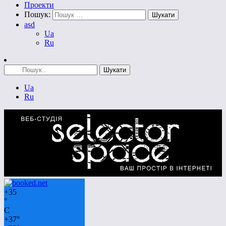
Проекти
Пошук:
asd
Ua
Ru
Ua
Ru
+
35
°
C
+
37°