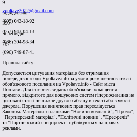
9
vpoltave2012@gmail.com
відвідувачів
(095) 043-18-92
350
(067) 943-04-13
переглядів
(066) 394-98-34
787
(096) 749-87-41
Правила сайту:
Допускається цитування матеріалів без отримання
попередньої згоди Vpoltave.info за умови розміщення в тексті
обов'язкового посилання на Vpoltave.info - Сайт міста
Полтави. Для інтернет-видань обов'язкове розміщення
прямого, відкритого для пошукових систем гіперпосилання на
цитовані статті не нижче другого абзацу в тексті або в якості
джерела. Порушення виняткових прав переслідується
Законом. Матеріали з плашками "Новини компаній", "Промо",
"Партнерський матеріал", "Політичні новини", "Прес-реліз"
та "Партнерський спецпроект" публікуються на правах
реклами.