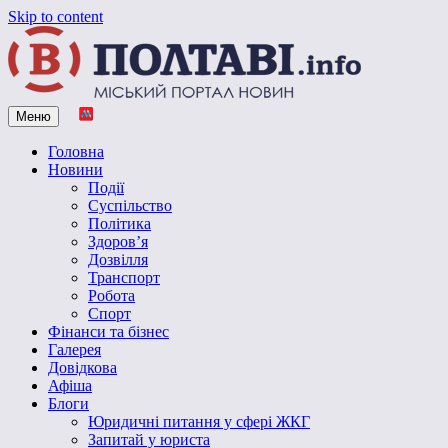
Skip to content
Меню
Vpoltave.info
Полтавський портал новин
Головна
Новини
Події
Суспільство
Політика
Здоров’я
Дозвілля
Транспорт
Робота
Спорт
Фінанси та бізнес
Галерея
Довідкова
Афіша
Блоги
Юридичні питання у сфері ЖКГ
Запитай у юриста