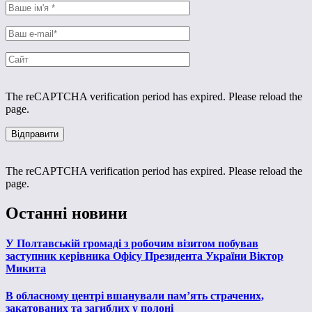
The reCAPTCHA verification period has expired. Please reload the
page.
The reCAPTCHA verification period has expired. Please reload the
page.
Останні новини
У Полтавській громаді з робочим візитом побував
заступник керівника Офісу Президента України Віктор
Микита
В обласному центрі вшанували пам’ять страчених,
закатованих та загиблих у полоні