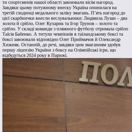
ти спортсменів нашої області завоювали вісім нагород.
Завдяки цьому потужному внеску Україна опинилася на
третій сходинці медального заліку змагань. П’ять нагород до
цієї скарбнички внесли веслувальники: Людмила Лузан – два
золота й срібло, Олег Кухарик та Ігор Трунов – золото та
срібло. У складі команди з пляжного футболу отримала срібло
Таїсія Бабенко. А титули чемпіонів в таїландському боксі та
боксі завоювали відповідно Олег Приймачов й Олександр
Хижняк. Останній, до речі, завдяки цим змаганням здобув
першу ліцензію України з боксу на Олімпійські ігри, що
відбудуться 2024 року в Парижі.