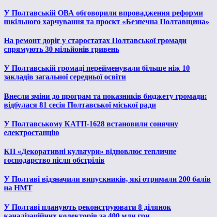
У Полтавській ОВА обговорили впровадження реформи
шкільного харчування та проєкт «Безпечна Полтавщина»
На ремонт доріг у старостатах Полтавської громади
спрямують 30 мільйонів гривень
У Полтавській громаді перейменували більше ніж 10
закладів загальної середньої освіти
Внесли зміни до програм та показників бюджету громади:
відбулася 81 сесія Полтавської міської ради
У Полтавському КАТП-1628 встановили сонячну
електростанцію
КП «Декоративні культури» відновлює тепличне
господарство після обстрілів
У Полтаві відзначили випускників, які отримали 200 балів
на НМТ
У Полтаві планують реконструювати 8 ділянок
каналізаційних колекторів за 400 млн грн