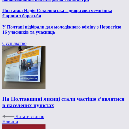
Полтавка Надія Соколовська – дворазова чемпіонка
Європи з боротьби
У Полтаві відібрали для молодіжного обміну з Норвегією
16 учасників та учасниць
Суспільство
На Полтавщині лисиці стали частіше з’являтися
в населених пунктах
Читати статтю
Новини