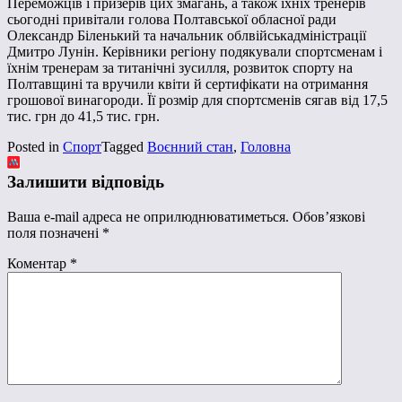
Переможців і призерів цих змагань, а також їхніх тренерів
сьогодні привітали голова Полтавської обласної ради
Олександр Біленький та начальник облвійськадміністрації
Дмитро Лунін. Керівники регіону подякували спортсменам і
їхнім тренерам за титанічні зусилля, розвиток спорту на
Полтавщині та вручили квіти й сертифікати на отримання
грошової винагороди. Її розмір для спортсменів сягав від 17,5
тис. грн до 41,5 тис. грн.
Posted in
Спорт
Tagged
Воєнний стан
,
Головна
Залишити відповідь
Ваша e-mail адреса не оприлюднюватиметься.
Обов’язкові
поля позначені
*
Коментар
*