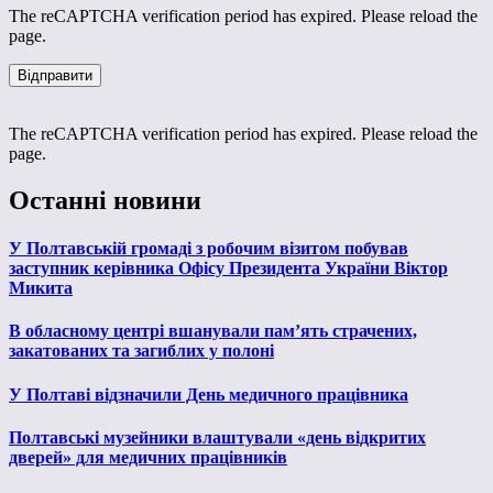
The reCAPTCHA verification period has expired. Please reload the
page.
The reCAPTCHA verification period has expired. Please reload the
page.
Останні новини
У Полтавській громаді з робочим візитом побував
заступник керівника Офісу Президента України Віктор
Микита
В обласному центрі вшанували пам’ять страчених,
закатованих та загиблих у полоні
У Полтаві відзначили День медичного працівника
Полтавські музейники влаштували «день відкритих
дверей» для медичних працівників