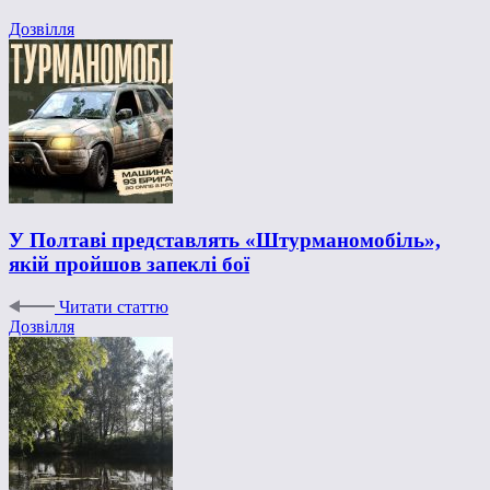
Дозвілля
У Полтаві представлять «Штурманомобіль»,
якій пройшов запеклі бої
Читати статтю
Дозвілля