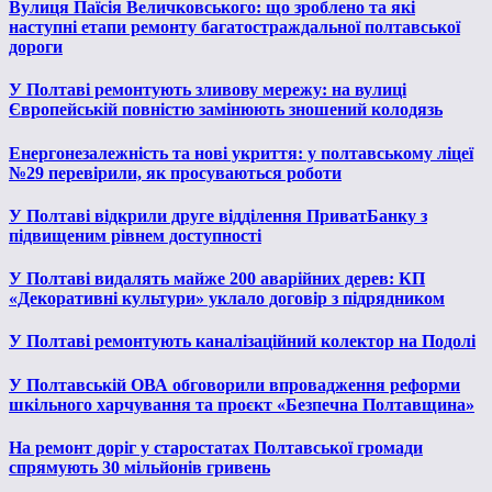
Вулиця Паїсія Величковського: що зроблено та які
наступні етапи ремонту багатостраждальної полтавської
дороги
У Полтаві ремонтують зливову мережу: на вулиці
Європейській повністю замінюють зношений колодязь
Енергонезалежність та нові укриття: у полтавському ліцеї
№29 перевірили, як просуваються роботи
У Полтаві відкрили друге відділення ПриватБанку з
підвищеним рівнем доступності
У Полтаві видалять майже 200 аварійних дерев: КП
«Декоративні культури» уклало договір з підрядником
У Полтаві ремонтують каналізаційний колектор на Подолі
У Полтавській ОВА обговорили впровадження реформи
шкільного харчування та проєкт «Безпечна Полтавщина»
На ремонт доріг у старостатах Полтавської громади
спрямують 30 мільйонів гривень