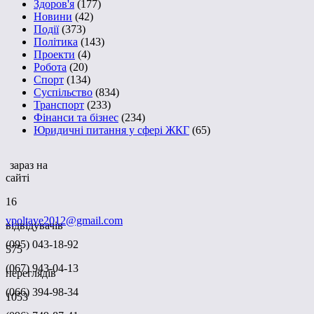
Здоров'я
(177)
Новини
(42)
Події
(373)
Політика
(143)
Проекти
(4)
Робота
(20)
Спорт
(134)
Суспільство
(834)
Транспорт
(233)
Фінанси та бізнес
(234)
Юридичні питання у сфері ЖКГ
(65)
зараз на
сайті
16
vpoltave2012@gmail.com
відвідувачів
(095) 043-18-92
575
(067) 943-04-13
переглядів
(066) 394-98-34
1053