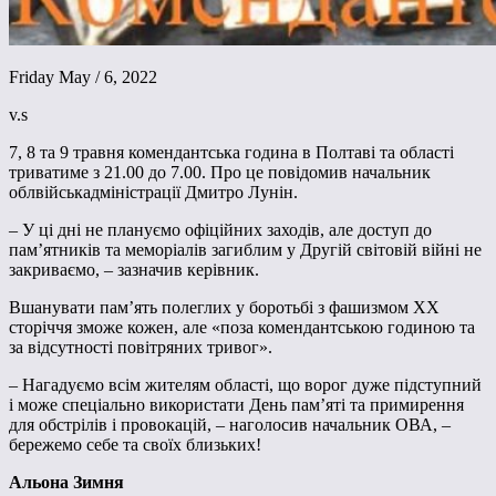
Friday May / 6, 2022
v.s
7, 8 та 9 травня комендантська година в Полтаві та області
триватиме з 21.00 до 7.00. Про це повідомив начальник
облвійськадміністрації Дмитро Лунін.
– У ці дні не плануємо офіційних заходів, але доступ до
пам’ятників та меморіалів загиблим у Другій світовій війні не
закриваємо, – зазначив керівник.
Вшанувати пам’ять полеглих у боротьбі з фашизмом ХХ
сторіччя зможе кожен, але «поза комендантською годиною та
за відсутності повітряних тривог».
– Нагадуємо всім жителям області, що ворог дуже підступний
і може спеціально використати День пам’яті та примирення
для обстрілів і провокацій, – наголосив начальник ОВА, –
бережемо себе та своїх близьких!
Альона Зимня