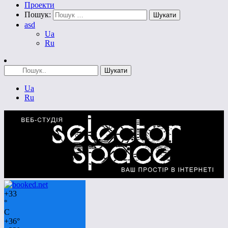
Проекти
Пошук:
asd
Ua
Ru
Ua
Ru
+
33
°
C
+
36°