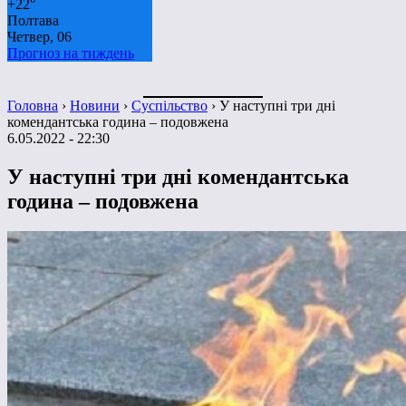
+
22°
Полтава
Четвер, 06
Прогноз на тиждень
Головна
›
Новини
›
Суспільство
›
У наступні три дні
комендантська година – подовжена
6.05.2022 - 22:30
У наступні три дні комендантська
година – подовжена