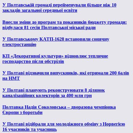
У Полтавській громаді перейменували більше ніж 10
закладів загальної середньої освіти
Внесли зміни до програм та показників бюджету громади:
відбулася 81 сесія Полтавської міської ради
У Полтавському КАТП-1628 встановили сонячну
електростанцію
КП «Декоративні культури» відновлює тепличне
господарство після обстрілів
У Полтаві відзначили випускників, які отримали 200 балів
на НМТ
У Полтаві планують реконструювати 8 ділянок
каналізаційних колекторів за 400 млн грн
Полтавка Надія Соколовська – дворазова чемпіонка
Європи з боротьби
У Полтаві відібрали для молодіжного обміну з Норвегією
16 учасників та учасниць