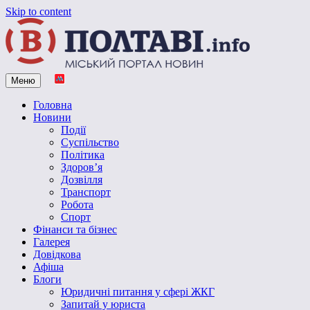
Skip to content
Меню
Vpoltave.info
Полтавський портал новин
Головна
Новини
Події
Суспільство
Політика
Здоров’я
Дозвілля
Транспорт
Робота
Спорт
Фінанси та бізнес
Галерея
Довідкова
Афіша
Блоги
Юридичні питання у сфері ЖКГ
Запитай у юриста