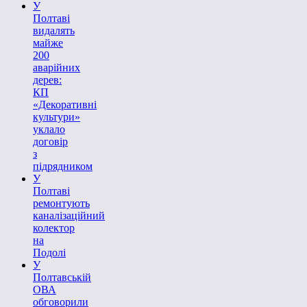
У
Полтаві
видалять
майже
200
аварійних
дерев:
КП
«Декоративні
культури»
уклало
договір
з
підрядником
У
Полтаві
ремонтують
каналізаційний
колектор
на
Подолі
У
Полтавській
ОВА
обговорили