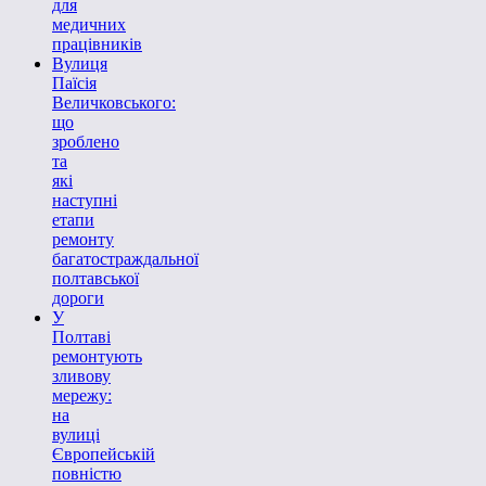
для
медичних
працівників
Вулиця
Паїсія
Величковського:
що
зроблено
та
які
наступні
етапи
ремонту
багатостраждальної
полтавської
дороги
У
Полтаві
ремонтують
зливову
мережу:
на
вулиці
Європейській
повністю