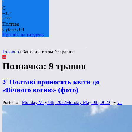
°
C
+
32°
+
19°
Полтава
Субота, 08
Прогноз на тиждень
Головна
›
Записи с тегом "9 травня"
Позначка:
9 травня
У Полтаві приносять квіти до
«Вічного вогню» (фото)
Posted on
Monday May 9th, 2022
Monday May 9th, 2022
by
v.s