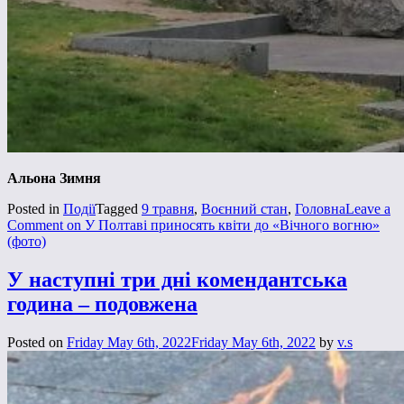
Альона Зимня
Posted in
Події
Tagged
9 травня
,
Воєнний стан
,
Головна
Leave a
Comment
on У Полтаві приносять квіти до «Вічного вогню»
(фото)
У наступні три дні комендантська
година – подовжена
Posted on
Friday May 6th, 2022
Friday May 6th, 2022
by
v.s