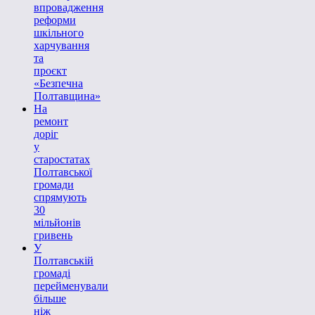
впровадження
реформи
шкільного
харчування
та
проєкт
«Безпечна
Полтавщина»
На
ремонт
доріг
у
старостатах
Полтавської
громади
спрямують
30
мільйонів
гривень
У
Полтавській
громаді
перейменували
більше
ніж