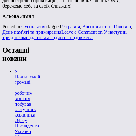
для обстрілів і провокацій, – наголосив начальник ОВА, –
бережемо себе та своїх близьких!
Альона Зимня
Posted in
Суспільство
Tagged
9 травня
,
Воєнний стан
,
Головна
,
День пам’яті та примирення
Leave a Comment
on У наступні
три дні комендантська година – подовжена
Останні
новини
У
Полтавській
громаді
з
робочим
візитом
побував
заступник
керівника
Офісу
Президента
України