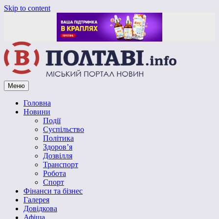
Skip to content
Меню
Vpoltave.info
Полтавський портал новин
Головна
Новини
Події
Суспільство
Політика
Здоров’я
Дозвілля
Транспорт
Робота
Спорт
Фінанси та бізнес
Галерея
Довідкова
Афіша