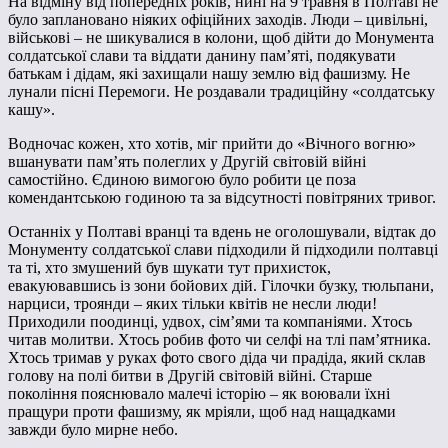
На відміну від попередніх років, нині на 9 травня в Полтаві не
було заплановано ніяких офіційних заходів. Люди – цивільні,
військові – не шикувалися в колони, щоб дійти до Монумента
солдатської слави та віддати данину пам’яті, подякувати
батькам і дідам, які захищали нашу землю від фашизму. Не
лунали пісні Перемоги. Не роздавали традиційну «солдатську
кашу».
Водночас кожен, хто хотів, міг прийти до «Вічного вогню»
вшанувати пам’ять полеглих у Другій світовій війні
самостійно. Єдиною вимогою було робити це поза
комендантською годиною та за відсутності повітряних тривог.
Останніх у Полтаві вранці та вдень не оголошували, відтак до
Монументу солдатської слави підходили й підходили полтавці
та ті, хто змушений був шукати тут прихисток,
евакуювавшись із зони бойових дій. Гілочки бузку, тюльпани,
нарциси, троянди – яких тільки квітів не несли люди!
Приходили поодинці, удвох, сім’ями та компаніями. Хтось
читав молитви. Хтось робив фото чи селфі на тлі пам’ятника.
Хтось тримав у руках фото свого діда чи прадіда, який склав
голову на полі битви в Другій світовій війні. Старше
покоління пояснювало малечі історію – як воювали їхні
пращури проти фашизму, як мріяли, щоб над нащадками
завжди було мирне небо.