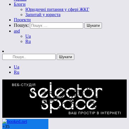
Блоги
Юридичні питання у сфері ЖКГ
Запитай у юриста
Проекти
Пошук:
asd
Ua
Ru
Ua
Ru
+
35