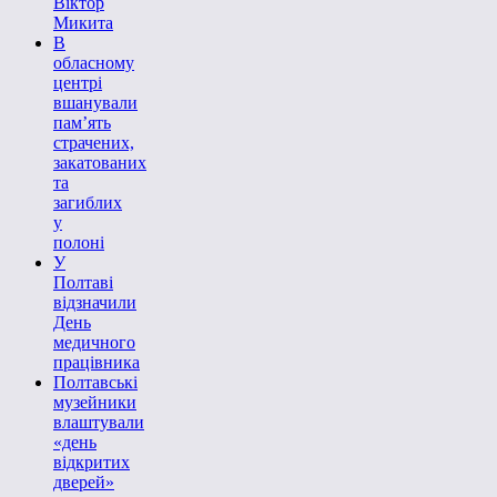
Віктор
Микита
В
обласному
центрі
вшанували
пам’ять
страчених,
закатованих
та
загиблих
у
полоні
У
Полтаві
відзначили
День
медичного
працівника
Полтавські
музейники
влаштували
«день
відкритих
дверей»