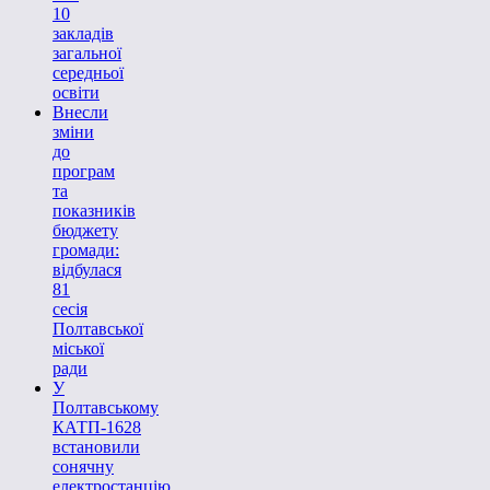
10
закладів
загальної
середньої
освіти
Внесли
зміни
до
програм
та
показників
бюджету
громади:
відбулася
81
сесія
Полтавської
міської
ради
У
Полтавському
КАТП-1628
встановили
сонячну
електростанцію