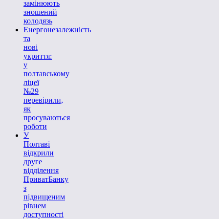
замінюють
зношений
колодязь
Енергонезалежність
та
нові
укриття:
у
полтавському
ліцеї
№29
перевірили,
як
просуваються
роботи
У
Полтаві
відкрили
друге
відділення
ПриватБанку
з
підвищеним
рівнем
доступності