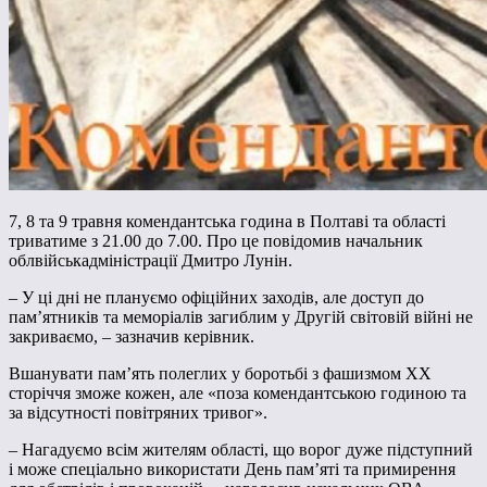
7, 8 та 9 травня комендантська година в Полтаві та області
триватиме з 21.00 до 7.00. Про це повідомив начальник
облвійськадміністрації Дмитро Лунін.
– У ці дні не плануємо офіційних заходів, але доступ до
пам’ятників та меморіалів загиблим у Другій світовій війні не
закриваємо, – зазначив керівник.
Вшанувати пам’ять полеглих у боротьбі з фашизмом ХХ
сторіччя зможе кожен, але «поза комендантською годиною та
за відсутності повітряних тривог».
– Нагадуємо всім жителям області, що ворог дуже підступний
і може спеціально використати День пам’яті та примирення