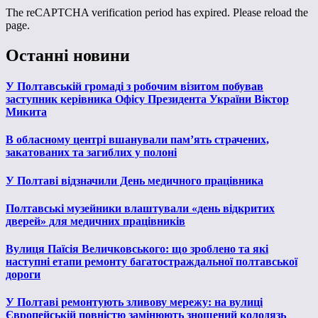
The reCAPTCHA verification period has expired. Please reload the
page.
Останні новини
У Полтавській громаді з робочим візитом побував
заступник керівника Офісу Президента України Віктор
Микита
В обласному центрі вшанували пам’ять страчених,
закатованих та загиблих у полоні
У Полтаві відзначили День медичного працівника
Полтавські музейники влаштували «день відкритих
дверей» для медичних працівників
Вулиця Паїсія Величковського: що зроблено та які
наступні етапи ремонту багатостраждальної полтавської
дороги
У Полтаві ремонтують зливову мережу: на вулиці
Європейській повністю замінюють зношений колодязь