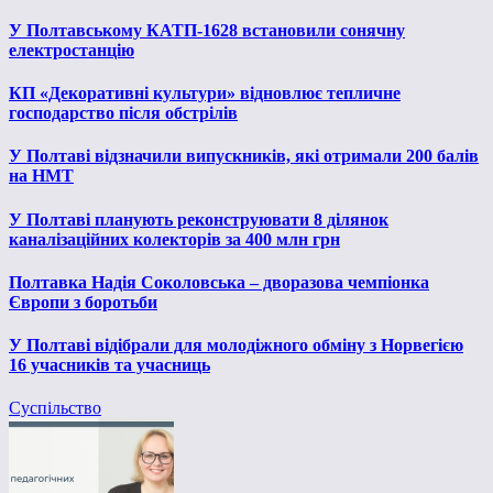
У Полтавському КАТП-1628 встановили сонячну
електростанцію
КП «Декоративні культури» відновлює тепличне
господарство після обстрілів
У Полтаві відзначили випускників, які отримали 200 балів
на НМТ
У Полтаві планують реконструювати 8 ділянок
каналізаційних колекторів за 400 млн грн
Полтавка Надія Соколовська – дворазова чемпіонка
Європи з боротьби
У Полтаві відібрали для молодіжного обміну з Норвегією
16 учасників та учасниць
Суспільство