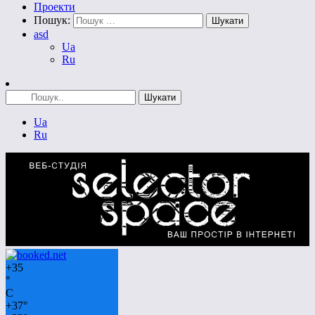
Проекти
Пошук:
asd
Ua
Ru
Ua
Ru
+
35
°
C
+
37°