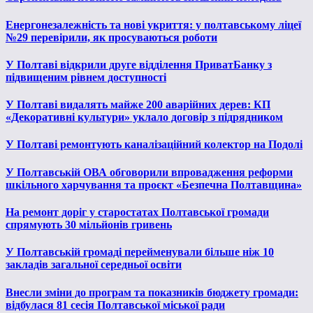
Енергонезалежність та нові укриття: у полтавському ліцеї
№29 перевірили, як просуваються роботи
У Полтаві відкрили друге відділення ПриватБанку з
підвищеним рівнем доступності
У Полтаві видалять майже 200 аварійних дерев: КП
«Декоративні культури» уклало договір з підрядником
У Полтаві ремонтують каналізаційний колектор на Подолі
У Полтавській ОВА обговорили впровадження реформи
шкільного харчування та проєкт «Безпечна Полтавщина»
На ремонт доріг у старостатах Полтавської громади
спрямують 30 мільйонів гривень
У Полтавській громаді перейменували більше ніж 10
закладів загальної середньої освіти
Внесли зміни до програм та показників бюджету громади:
відбулася 81 сесія Полтавської міської ради