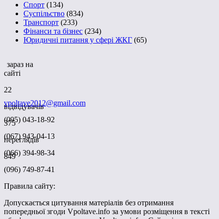
Спорт
(134)
Суспільство
(834)
Транспорт
(233)
Фінанси та бізнес
(234)
Юридичні питання у сфері ЖКГ
(65)
зараз на
сайті
22
vpoltave2012@gmail.com
відвідувачів
(095) 043-18-92
375
(067) 943-04-13
переглядів
(066) 394-98-34
849
(096) 749-87-41
Правила сайту:
Допускається цитування матеріалів без отримання
попередньої згоди Vpoltave.info за умови розміщення в тексті