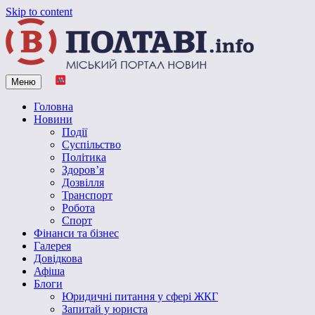
Skip to content
Меню
Vpoltave.info
Полтавський портал новин
Головна
Новини
Події
Суспільство
Політика
Здоров’я
Дозвілля
Транспорт
Робота
Спорт
Фінанси та бізнес
Галерея
Довідкова
Афіша
Блоги
Юридичні питання у сфері ЖКГ
Запитай у юриста