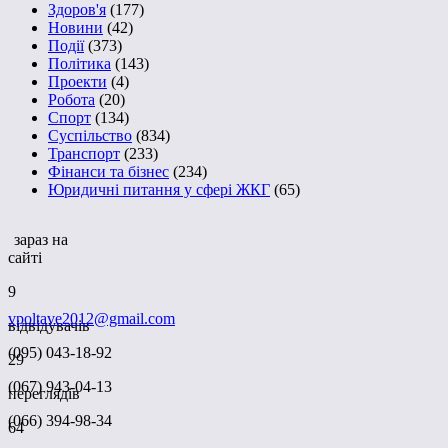
Здоров'я
(177)
Новини
(42)
Події
(373)
Політика
(143)
Проекти
(4)
Робота
(20)
Спорт
(134)
Суспільство
(834)
Транспорт
(233)
Фінанси та бізнес
(234)
Юридичні питання у сфері ЖКГ
(65)
зараз на
сайті
9
vpoltave2012@gmail.com
відвідувачів
(095) 043-18-92
29
(067) 943-04-13
переглядів
(066) 394-98-34
64