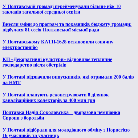
У Полтавській громаді перейменували більше ніж 10
закладів загальної середньої освіти
Внесли зміни до програм та показників бюджету громади:
відбулася 81 сесія Полтавської міської ради
У Полтавському КАТП-1628 встановили сонячну
електростанцію
КП «Декоративні культури» відновлює тепличне
господарство після обстрілів
У Полтаві відзначили випускників, які отримали 200 балів
на НМТ
У Полтаві планують реконструювати 8 ділянок
каналізаційних колекторів за 400 млн грн
Полтавка Надія Соколовська – дворазова чемпіонка
Європи з боротьби
У Полтаві відібрали для молодіжного обміну з Норвегією
16 учасників та учасниць