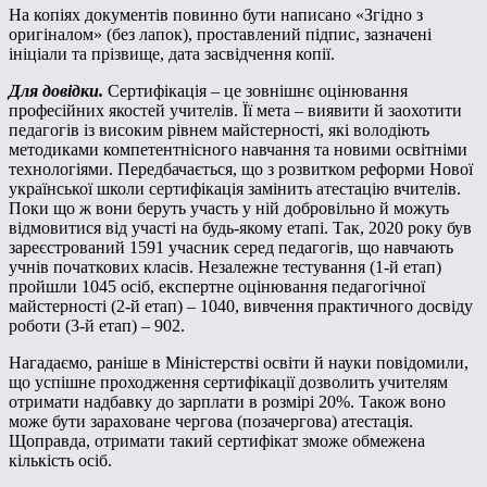
На копіях документів повинно бути написано «Згідно з
оригіналом» (без лапок), проставлений підпис, зазначені
ініціали та прізвище, дата засвідчення копії.
Для довідки.
Сертифікація – це зовнішнє оцінювання
професійних якостей учителів. Її мета – виявити й заохотити
педагогів із високим рівнем майстерності, які володіють
методиками компетентнісного навчання та новими освітніми
технологіями. Передбачається, що з розвитком реформи Нової
української школи сертифікація замінить атестацію вчителів.
Поки що ж вони беруть участь у ній добровільно й можуть
відмовитися від участі на будь-якому етапі. Так, 2020 року був
зареєстрований 1591 учасник серед педагогів, що навчають
учнів початкових класів. Незалежне тестування (1-й етап)
пройшли 1045 осіб, експертне оцінювання педагогічної
майстерності (2-й етап) – 1040, вивчення практичного досвіду
роботи (3-й етап) – 902.
Нагадаємо, раніше в Міністерстві освіти й науки повідомили,
що успішне проходження сертифікації дозволить учителям
отримати надбавку до зарплати в розмірі 20%. Також воно
може бути зараховане чергова (позачергова) атестація.
Щоправда, отримати такий сертифікат зможе обмежена
кількість осіб.