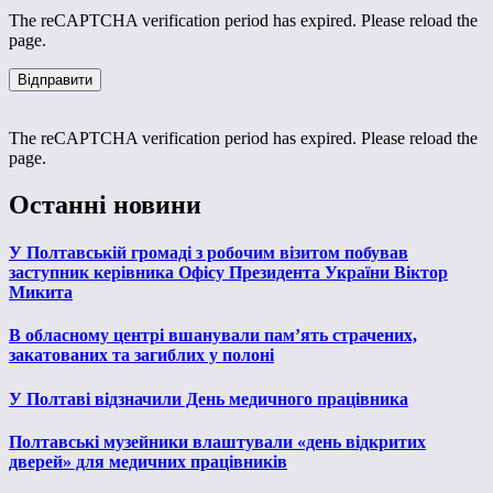
The reCAPTCHA verification period has expired. Please reload the
page.
The reCAPTCHA verification period has expired. Please reload the
page.
Останні новини
У Полтавській громаді з робочим візитом побував
заступник керівника Офісу Президента України Віктор
Микита
В обласному центрі вшанували пам’ять страчених,
закатованих та загиблих у полоні
У Полтаві відзначили День медичного працівника
Полтавські музейники влаштували «день відкритих
дверей» для медичних працівників