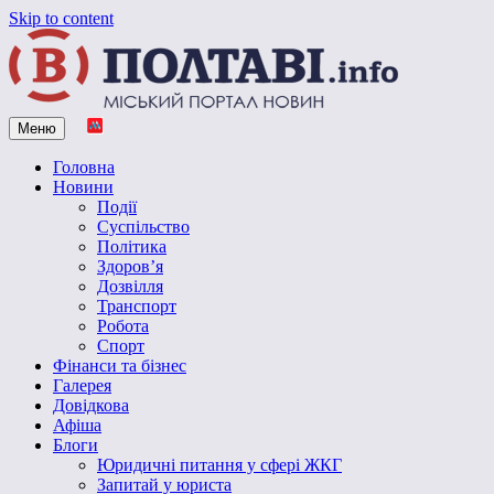
Skip to content
Меню
Vpoltave.info
Полтавський портал новин
Головна
Новини
Події
Суспільство
Політика
Здоров’я
Дозвілля
Транспорт
Робота
Спорт
Фінанси та бізнес
Галерея
Довідкова
Афіша
Блоги
Юридичні питання у сфері ЖКГ
Запитай у юриста