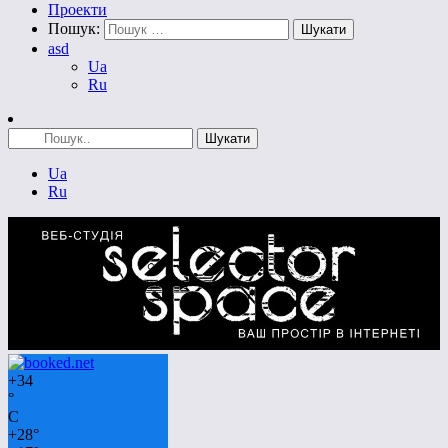
Проекти
Пошук:
asd
Ua
Ru
Ua
Ru
+
34
°
C
+
28°