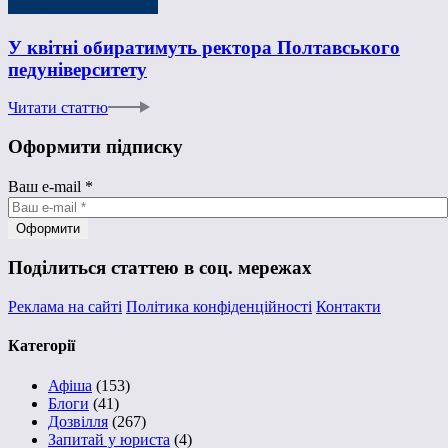
У квітні обиратимуть ректора Полтавського
педуніверситету
Читати статтю
Оформити підписку
Ваш e-mail
*
Поділиться статтею в соц. мережах
Реклама на сайті
Політика конфіденційності
Контакти
Категорії
Афіша
(153)
Блоги
(41)
Дозвілля
(267)
Запитай у юриста
(4)