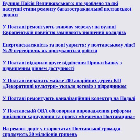
Вулиця Паїсія Величковського: що зроблено та які
наступні етапи ремонту багатостраждальної полтавської
дороги
У Полтаві ремонтують зливову мережу: на вулиці
Європейській повністю замінюють зношений колодязь
Енергонезалежність та нові укриття: у полтавському ліцеї
№29 перевірили, як просуваються роботи
У Полтаві відкрили друге відділення ПриватБанку з
підвищеним рівнем доступності
У Полтаві видалять майже 200 аварійних дерев: КП
«Декоративні культури» уклало договір з підрядником
У Полтаві ремонтують каналізаційний колектор на Подолі
У Полтавській ОВА обговорили впровадження реформи
шкільного харчування та проєкт «Безпечна Полтавщина»
На ремонт доріг у старостатах Полтавської громади
спрямують 30 мільйонів гривень