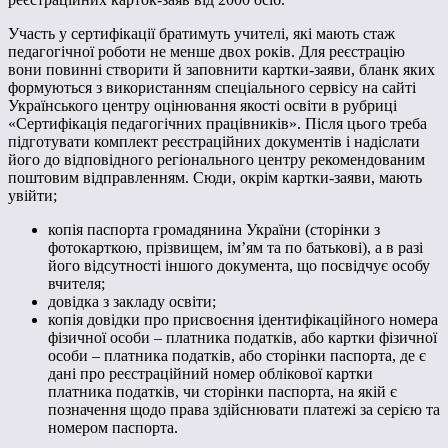
Участь у сертифікації братимуть учителі, які мають стаж
педагогічної роботи не менше двох років. Для реєстрацію
вони повинні створити й заповнити картки-заяви, бланк яких
формуються з використанням спеціального сервісу на сайті
Українського центру оцінювання якості освіти в рубриці
«Сертифікація педагогічних працівників». Після цього треба
підготувати комплект реєстраційних документів і надіслати
його до відповідного регіонального центру рекомендованим
поштовим відправленням. Сюди, окрім картки-заяви, мають
увійти;
копія паспорта громадянина України (сторінки з
фотокарткою, прізвищем, ім’ям та по батькові), а в разі
його відсутності іншого документа, що посвідчує особу
вчителя;
довідка з закладу освіти;
копія довідки про присвоєння ідентифікаційного номера
фізичної особи – платника податків, або картки фізичної
особи – платника податків, або сторінки паспорта, де є
дані про реєстраційний номер облікової картки
платника податків, чи сторінки паспорта, на якій є
позначення щодо права здійснювати платежі за серією та
номером паспорта.