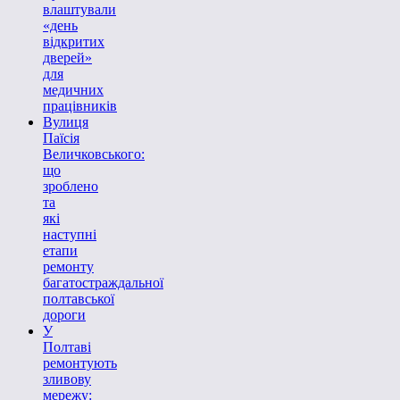
влаштували
«день
відкритих
дверей»
для
медичних
працівників
Вулиця
Паїсія
Величковського:
що
зроблено
та
які
наступні
етапи
ремонту
багатостраждальної
полтавської
дороги
У
Полтаві
ремонтують
зливову
мережу: