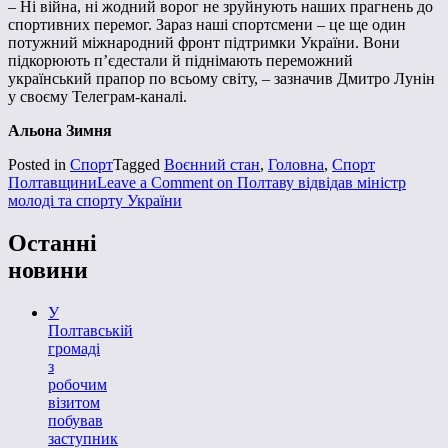
– Ні війна, ні жодний ворог не зруйнують наших прагнень до
спортивних перемог. Зараз наші спортсмени – це ще один
потужний міжнародний фронт підтримки України. Вони
підкорюють пʼєдестали й піднімають переможний
український прапор по всьому світу, – зазначив Дмитро Лунін
у своєму Телеграм-каналі.
Альона Зимня
Posted in
Спорт
Tagged
Воєнний стан
,
Головна
,
Спорт
Полтавщини
Leave a Comment
on Полтаву відвідав міністр
молоді та спорту України
Останні
новини
У
Полтавській
громаді
з
робочим
візитом
побував
заступник