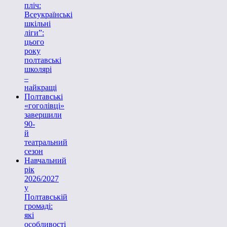
пліч:
Всеукраїнські
шкільні
ліги”:
цього
року
полтавські
школярі
–
найкращі
Полтавські
«гоголівці»
завершили
90-
й
театральний
сезон
Навчальний
рік
2026/2027
у
Полтавській
громаді:
які
особливості