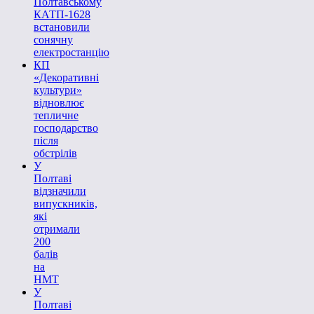
Полтавському
КАТП-1628
встановили
сонячну
електростанцію
КП
«Декоративні
культури»
відновлює
тепличне
господарство
після
обстрілів
У
Полтаві
відзначили
випускників,
які
отримали
200
балів
на
НМТ
У
Полтаві