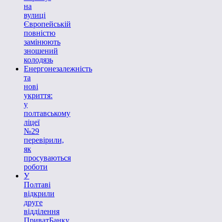
на
вулиці
Європейській
повністю
замінюють
зношений
колодязь
Енергонезалежність
та
нові
укриття:
у
полтавському
ліцеї
№29
перевірили,
як
просуваються
роботи
У
Полтаві
відкрили
друге
відділення
ПриватБанку