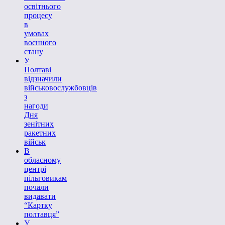
освітнього
процесу
в
умовах
воєнного
стану
У
Полтаві
відзначили
військовослужбовців
з
нагоди
Дня
зенітних
ракетних
військ
В
обласному
центрі
пільговикам
почали
видавати
“Картку
полтавця”
У