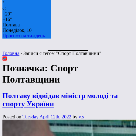
°
C
+
29°
+
16°
Полтава
Понеділок, 10
Прогноз на тиждень
Головна
›
Записи с тегом "Спорт Полтавщини"
Позначка:
Спорт
Полтавщини
Полтаву відвідав міністр молоді та
спорту України
Posted on
Tuesday April 12th, 2022
by
v.s