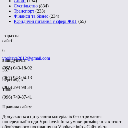
Спорт
(134)
Суспільство
(834)
Транспорт
(233)
Фінанси та бізнес
(234)
Юридичні питання у сфері ЖКГ
(65)
зараз на
сайті
6
vpoltave2012@gmail.com
відвідувачів
(095) 043-18-92
337
(067) 943-04-13
переглядів
(066) 394-98-34
1388
(096) 749-87-41
Правила сайту:
Допускається цитування матеріалів без отримання
попередньої згоди Vpoltave.info за умови розміщення в тексті
обов'язкового посилання на Vpoltave.info - Сайт міста