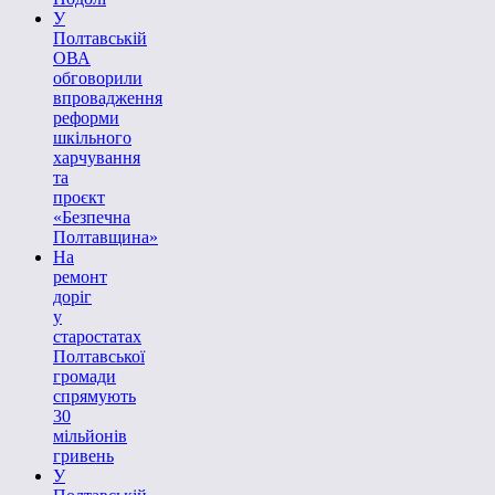
У
Полтавській
ОВА
обговорили
впровадження
реформи
шкільного
харчування
та
проєкт
«Безпечна
Полтавщина»
На
ремонт
доріг
у
старостатах
Полтавської
громади
спрямують
30
мільйонів
гривень
У