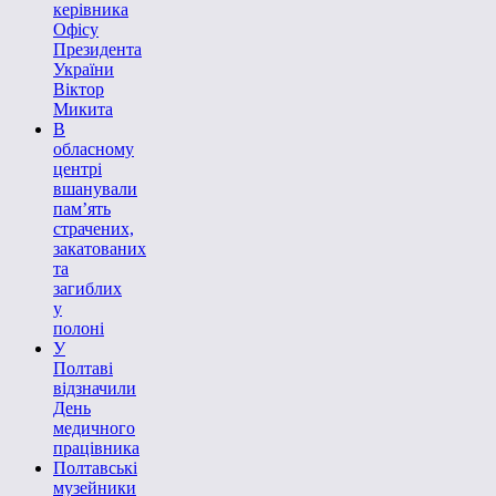
керівника
Офісу
Президента
України
Віктор
Микита
В
обласному
центрі
вшанували
пам’ять
страчених,
закатованих
та
загиблих
у
полоні
У
Полтаві
відзначили
День
медичного
працівника
Полтавські
музейники