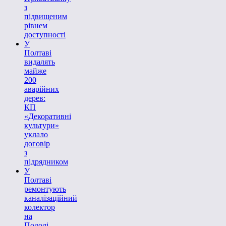
з
підвищеним
рівнем
доступності
У
Полтаві
видалять
майже
200
аварійних
дерев:
КП
«Декоративні
культури»
уклало
договір
з
підрядником
У
Полтаві
ремонтують
каналізаційний
колектор
на
Подолі