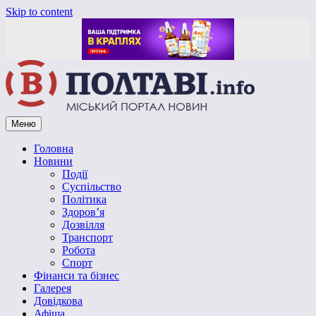
Skip to content
Меню
Vpoltave.info
Полтавський портал новин
Головна
Новини
Події
Суспільство
Політика
Здоров’я
Дозвілля
Транспорт
Робота
Спорт
Фінанси та бізнес
Галерея
Довідкова
Афіша