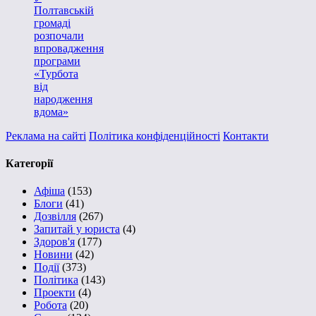
Полтавській
громаді
розпочали
впровадження
програми
«Турбота
від
народження
вдома»
Реклама на сайті
Політика конфіденційності
Контакти
Категорії
Афіша
(153)
Блоги
(41)
Дозвілля
(267)
Запитай у юриста
(4)
Здоров'я
(177)
Новини
(42)
Події
(373)
Політика
(143)
Проекти
(4)
Робота
(20)