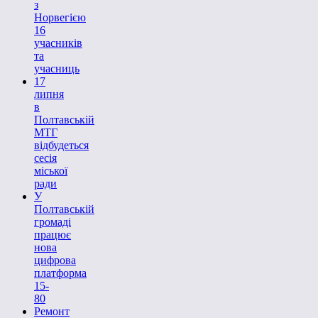
з
Норвегією
16
учасників
та
учасниць
17
липня
в
Полтавській
МТГ
відбудеться
сесія
міської
ради
У
Полтавській
громаді
працює
нова
цифрова
платформа
15-
80
Ремонт