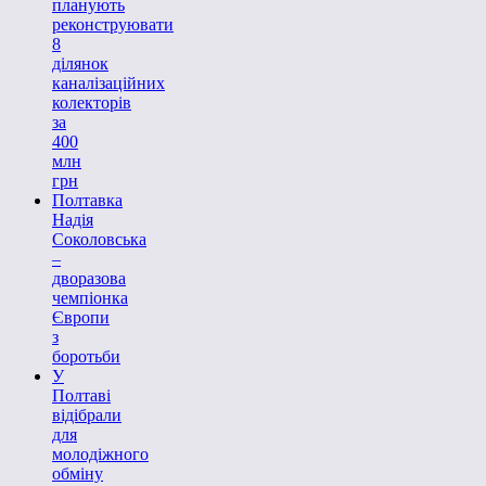
планують
реконструювати
8
ділянок
каналізаційних
колекторів
за
400
млн
грн
Полтавка
Надія
Соколовська
–
дворазова
чемпіонка
Європи
з
боротьби
У
Полтаві
відібрали
для
молодіжного
обміну