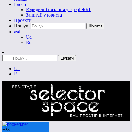
Блоги
Юридичні питання у сфері ЖКГ
Запитай у юриста
Проекти
Пошук:
asd
Ua
Ru
Ua
Ru
+
28