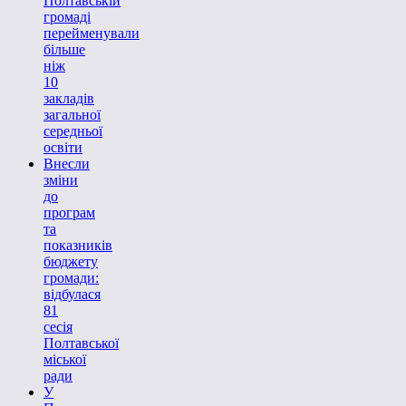
Полтавській
громаді
перейменували
більше
ніж
10
закладів
загальної
середньої
освіти
Внесли
зміни
до
програм
та
показників
бюджету
громади:
відбулася
81
сесія
Полтавської
міської
ради
У