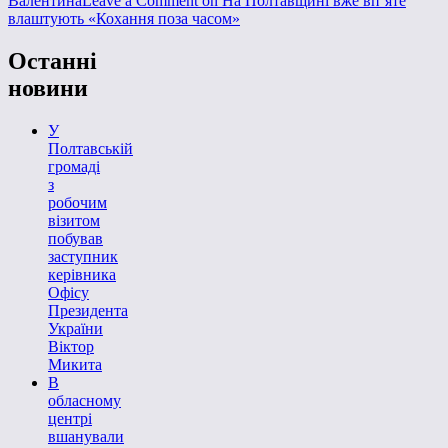
Валентина
Leave a Comment
on На Полтавщині вже вп’яте
влаштують «Кохання поза часом»
Останні
новини
У
Полтавській
громаді
з
робочим
візитом
побував
заступник
керівника
Офісу
Президента
України
Віктор
Микита
В
обласному
центрі
вшанували