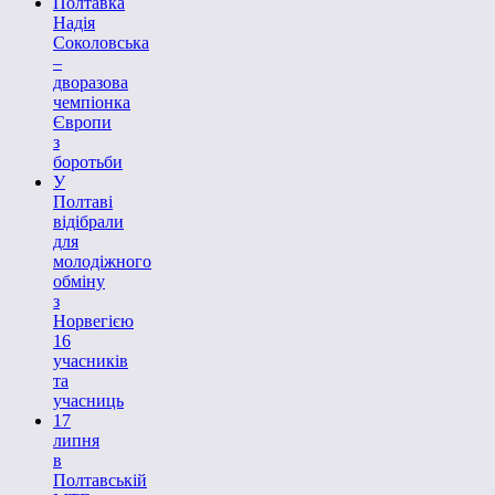
Полтавка
Надія
Соколовська
–
дворазова
чемпіонка
Європи
з
боротьби
У
Полтаві
відібрали
для
молодіжного
обміну
з
Норвегією
16
учасників
та
учасниць
17
липня
в
Полтавській