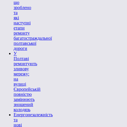
що
зроблено
та
які
наступні
етапи
ремонту
багатостраждальної
полтавської
дороги
У
Полтаві
ремонтують
зливову
мережу:
на
вулиці
Європейській
повністю
замінюють
зношений
колодязь
Енергонезалежність
та
нові