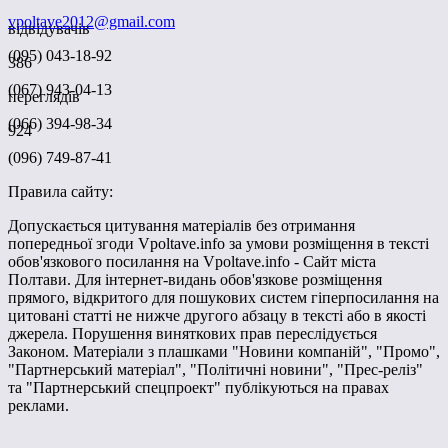
vpoltave2012@gmail.com
відвідувачів
(095) 043-18-92
386
(067) 943-04-13
переглядів
(066) 394-98-34
924
(096) 749-87-41
Правила сайту:
Допускається цитування матеріалів без отримання
попередньої згоди Vpoltave.info за умови розміщення в тексті
обов'язкового посилання на Vpoltave.info - Сайт міста
Полтави. Для інтернет-видань обов'язкове розміщення
прямого, відкритого для пошукових систем гіперпосилання на
цитовані статті не нижче другого абзацу в тексті або в якості
джерела. Порушення виняткових прав переслідується
Законом. Матеріали з плашками "Новини компаній", "Промо",
"Партнерський матеріал", "Політичні новини", "Прес-реліз"
та "Партнерський спецпроект" публікуються на правах
реклами.