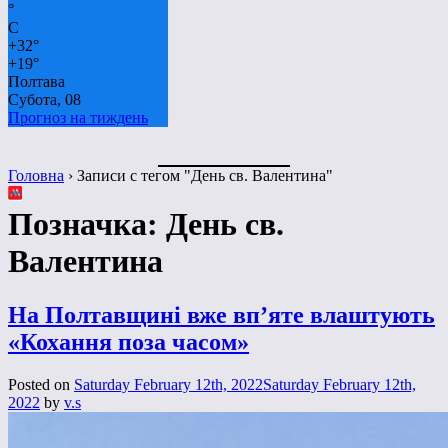
°
C
+
32°
+
19°
Полтава
Субота, 08
Прогноз на тиждень
Головна
›
Записи с тегом "День св. Валентина"
Позначка:
День св.
Валентина
На Полтавщині вже вп’яте влаштують
«Кохання поза часом»
Posted on
Saturday February 12th, 2022
Saturday February 12th,
2022
by
v.s