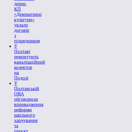
дерев:
КП
«Декоративні
культури»
уклало
договір
з
підрядником
У
Полтаві
ремонтують
каналізаційний
колектор
на
Подолі
У
Полтавській
ОВА
обговорили
впровадження
реформи
шкільного
харчування
та
проєкт