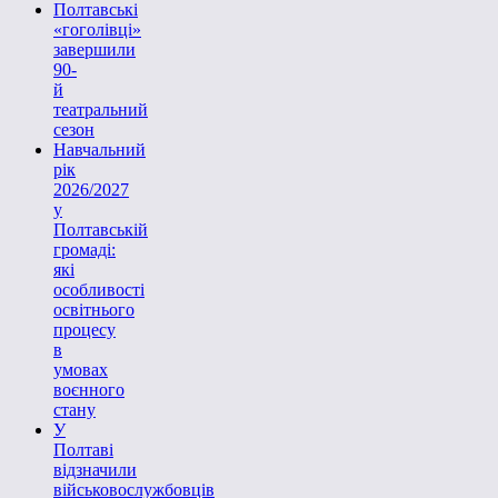
Полтавські
«гоголівці»
завершили
90-
й
театральний
сезон
Навчальний
рік
2026/2027
у
Полтавській
громаді:
які
особливості
освітнього
процесу
в
умовах
воєнного
стану
У
Полтаві
відзначили
військовослужбовців