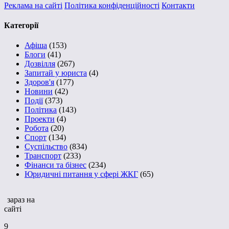
Реклама на сайті
Політика конфіденційності
Контакти
Категорії
Афіша
(153)
Блоги
(41)
Дозвілля
(267)
Запитай у юриста
(4)
Здоров'я
(177)
Новини
(42)
Події
(373)
Політика
(143)
Проекти
(4)
Робота
(20)
Спорт
(134)
Суспільство
(834)
Транспорт
(233)
Фінанси та бізнес
(234)
Юридичні питання у сфері ЖКГ
(65)
зараз на
сайті
9