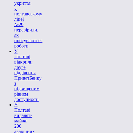
укриття:
у
полтавському
ліцеї
№29
перевірили,
як
просуваються
роботи
У
Полтаві
відкрили
друге
відділення
ПриватБанку
з
підвищеним
рівнем
доступності
У
Полтаві
видалять
майже
200
аварійних