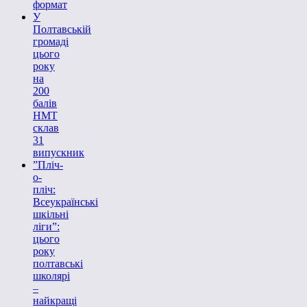
формат
У
Полтавській
громаді
цього
року
на
200
балів
НМТ
склав
31
випускник
”Пліч-
о-
пліч:
Всеукраїнські
шкільні
ліги”:
цього
року
полтавські
школярі
–
найкращі