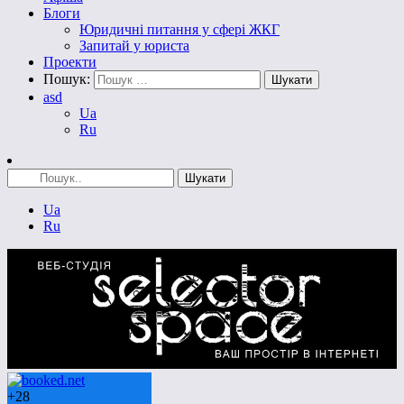
Блоги
Юридичні питання у сфері ЖКГ
Запитай у юриста
Проекти
Пошук:
asd
Ua
Ru
Ua
Ru
+
28