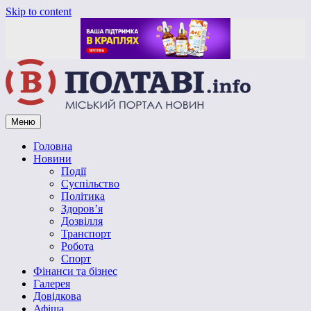
Skip to content
Меню
Vpoltave.info
Полтавський портал новин
Головна
Новини
Події
Суспільство
Політика
Здоров’я
Дозвілля
Транспорт
Робота
Спорт
Фінанси та бізнес
Галерея
Довідкова
Афіша