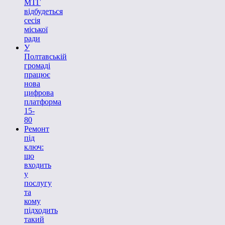
МТГ
відбудеться
сесія
міської
ради
У
Полтавській
громаді
працює
нова
цифрова
платформа
15-
80
Ремонт
під
ключ:
що
входить
у
послугу
та
кому
підходить
такий