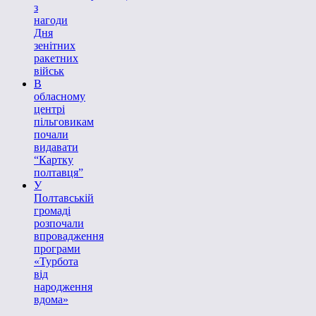
з
нагоди
Дня
зенітних
ракетних
військ
В
обласному
центрі
пільговикам
почали
видавати
“Картку
полтавця”
У
Полтавській
громаді
розпочали
впровадження
програми
«Турбота
від
народження
вдома»