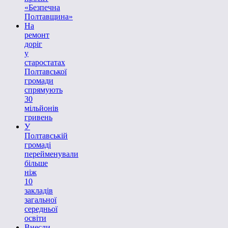
«Безпечна
Полтавщина»
На
ремонт
доріг
у
старостатах
Полтавської
громади
спрямують
30
мільйонів
гривень
У
Полтавській
громаді
перейменували
більше
ніж
10
закладів
загальної
середньої
освіти
Внесли