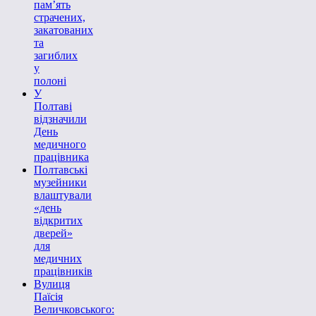
пам’ять
страчених,
закатованих
та
загиблих
у
полоні
У
Полтаві
відзначили
День
медичного
працівника
Полтавські
музейники
влаштували
«день
відкритих
дверей»
для
медичних
працівників
Вулиця
Паїсія
Величковського: