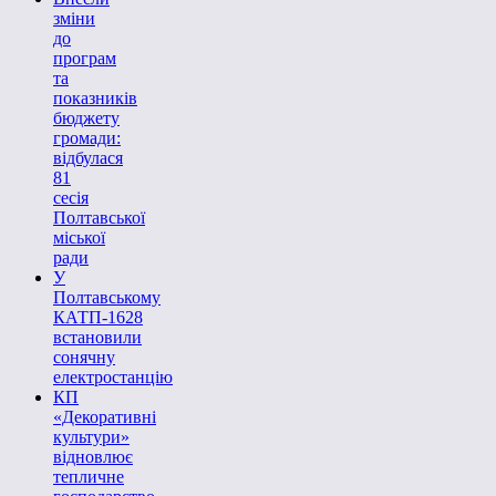
зміни
до
програм
та
показників
бюджету
громади:
відбулася
81
сесія
Полтавської
міської
ради
У
Полтавському
КАТП-1628
встановили
сонячну
електростанцію
КП
«Декоративні
культури»
відновлює
тепличне