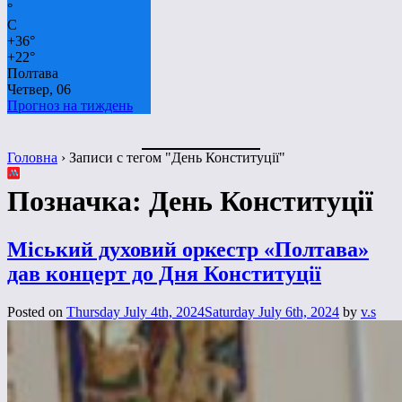
°
C
+
36°
+
22°
Полтава
Четвер, 06
Прогноз на тиждень
Головна
›
Записи с тегом "День Конституції"
Позначка:
День Конституції
Міський духовий оркестр «Полтава»
дав концерт до Дня Конституції
Posted on
Thursday July 4th, 2024
Saturday July 6th, 2024
by
v.s