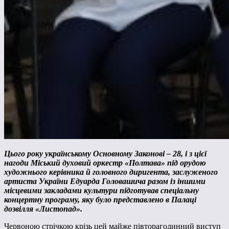
Цього року українському Основному Законові – 28, і з цієї
нагоди Міський духовий оркестр «Полтава» під орудою
художнього керівника й головного диригента, заслуженого
артиста України Едуарда Головашича разом із іншими
місцевими закладами культури підготував спеціальну
концертну програму, яку було представлено в Палаці
дозвілля «Листопад».
Червоною стрічкою крізь цей майже півторагодинний виступ