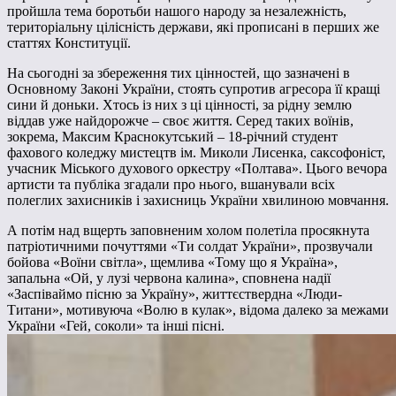
пройшла тема боротьби нашого народу за незалежність,
територіальну цілісність держави, які прописані в перших же
статтях Конституції.
На сьогодні за збереження тих цінностей, що зазначені в
Основному Законі України, стоять супротив агресора її кращі
сини й доньки. Хтось із них з ці цінності, за рідну землю
віддав уже найдорожче – своє життя. Серед таких воїнів,
зокрема, Максим Краснокутський – 18-річний студент
фахового коледжу мистецтв ім. Миколи Лисенка, саксофоніст,
учасник Міського духового оркестру «Полтава». Цього вечора
артисти та публіка згадали про нього, вшанували всіх
полеглих захисників і захисниць України хвилиною мовчання.
А потім над вщерть заповненим холом полетіла просякнута
патріотичними почуттями «Ти солдат України», прозвучали
бойова «Воїни світла», щемлива «Тому що я Україна»,
запальна «Ой, у лузі червона калина», сповнена надії
«Заспіваймо пісню за Україну», життєствердна «Люди-
Титани», мотивуюча «Волю в кулак», відома далеко за межами
України «Гей, соколи» та інші пісні.