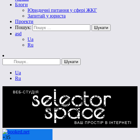
Блоги
Юридичні питання у сфері ЖКГ
Запитай у юриста
Проекти
Пошук:
asd
Ua
Ru
Ua
Ru
+
35