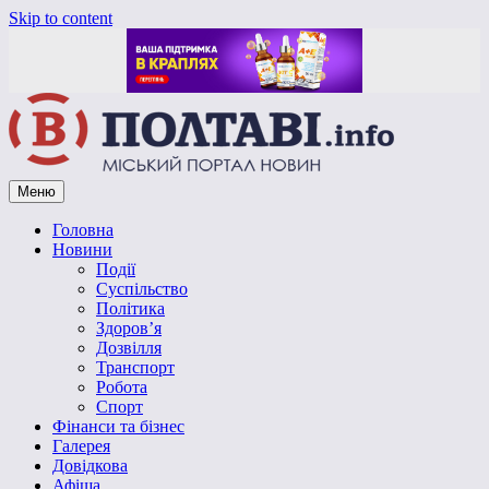
Skip to content
Меню
Vpoltave.info
Полтавський портал новин
Головна
Новини
Події
Суспільство
Політика
Здоров’я
Дозвілля
Транспорт
Робота
Спорт
Фінанси та бізнес
Галерея
Довідкова
Афіша