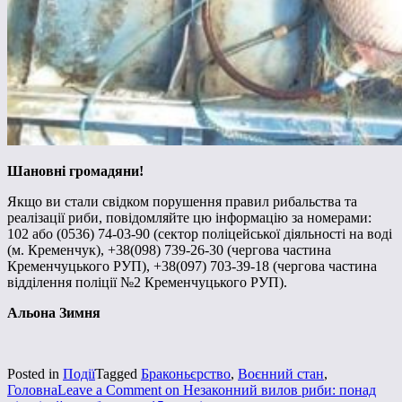
Шановні громадяни!
Якщо ви стали свідком порушення правил рибальства та
реалізації риби, повідомляйте цю інформацію за номерами:
102 або (0536) 74-03-90 (сектор поліцейської діяльності на воді
(м. Кременчук), +38(098) 739-26-30 (чергова частина
Кременчуцького РУП), +38(097) 703-39-18 (чергова частина
відділення поліції №2 Кременчуцького РУП).
Альона Зимня
Posted in
Події
Tagged
Браконьєрство
,
Воєнний стан
,
Головна
Leave a Comment
on Незаконний вилов риби: понад