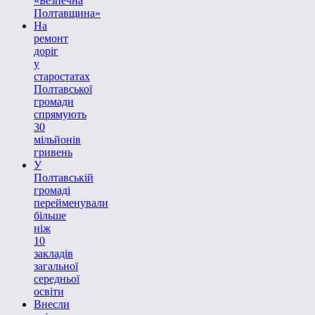
«Безпечна
Полтавщина»
На
ремонт
доріг
у
старостатах
Полтавської
громади
спрямують
30
мільйонів
гривень
У
Полтавській
громаді
перейменували
більше
ніж
10
закладів
загальної
середньої
освіти
Внесли