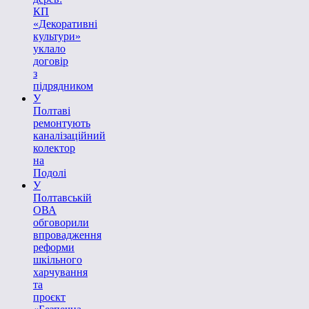
КП
«Декоративні
культури»
уклало
договір
з
підрядником
У
Полтаві
ремонтують
каналізаційний
колектор
на
Подолі
У
Полтавській
ОВА
обговорили
впровадження
реформи
шкільного
харчування
та
проєкт