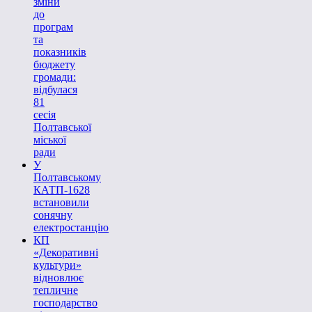
зміни
до
програм
та
показників
бюджету
громади:
відбулася
81
сесія
Полтавської
міської
ради
У
Полтавському
КАТП-1628
встановили
сонячну
електростанцію
КП
«Декоративні
культури»
відновлює
тепличне
господарство