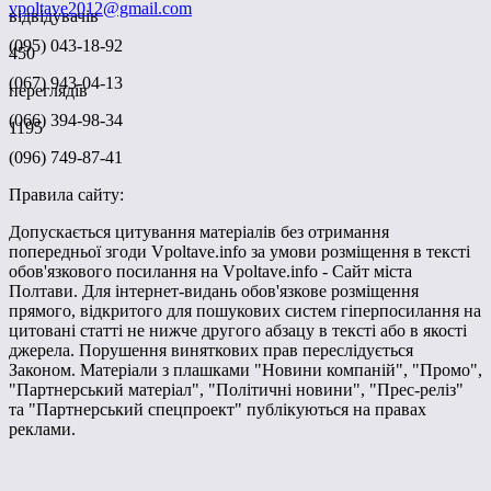
vpoltave2012@gmail.com
відвідувачів
(095) 043-18-92
450
(067) 943-04-13
переглядів
(066) 394-98-34
1195
(096) 749-87-41
Правила сайту:
Допускається цитування матеріалів без отримання
попередньої згоди Vpoltave.info за умови розміщення в тексті
обов'язкового посилання на Vpoltave.info - Сайт міста
Полтави. Для інтернет-видань обов'язкове розміщення
прямого, відкритого для пошукових систем гіперпосилання на
цитовані статті не нижче другого абзацу в тексті або в якості
джерела. Порушення виняткових прав переслідується
Законом. Матеріали з плашками "Новини компаній", "Промо",
"Партнерський матеріал", "Політичні новини", "Прес-реліз"
та "Партнерський спецпроект" публікуються на правах
реклами.