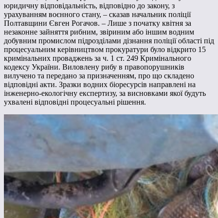
юридичну відповідальність, відповідно до закону, з
урахуванням воєнного стану, – сказав начальник поліції
Полтавщини Євген Рогачов. – Лише з початку квітня за
незаконне зайняття рибним, звіриним або іншим водним
добувним промислом підрозділами дізнання поліції області під
процесуальним керівництвом прокуратури було відкрито 15
кримінальних проваджень за ч. 1 ст. 249 Кримінального
кодексу України. Виловлену рибу в правопорушників
вилучено та передано за призначенням, про що складено
відповідні акти. Зразки водних біоресурсів направлені на
інженерно-екологічну експертизу, за висновками якої будуть
ухвалені відповідні процесуальні рішення.