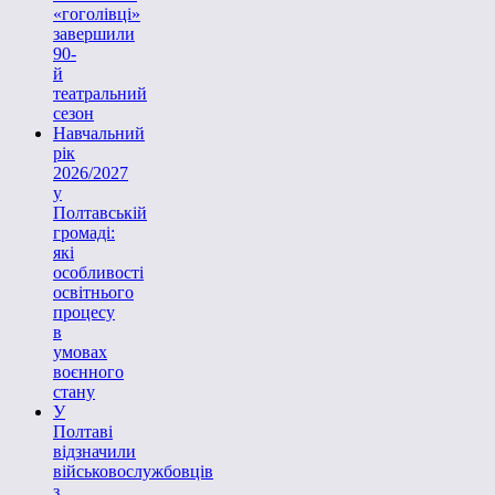
«гоголівці»
завершили
90-
й
театральний
сезон
Навчальний
рік
2026/2027
у
Полтавській
громаді:
які
особливості
освітнього
процесу
в
умовах
воєнного
стану
У
Полтаві
відзначили
військовослужбовців
з