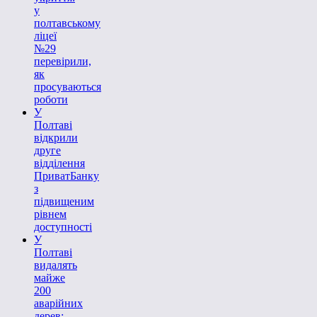
у
полтавському
ліцеї
№29
перевірили,
як
просуваються
роботи
У
Полтаві
відкрили
друге
відділення
ПриватБанку
з
підвищеним
рівнем
доступності
У
Полтаві
видалять
майже
200
аварійних
дерев: