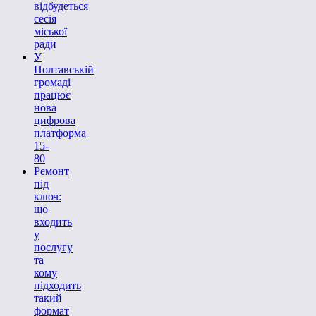
відбудеться
сесія
міської
ради
У
Полтавській
громаді
працює
нова
цифрова
платформа
15-
80
Ремонт
під
ключ:
що
входить
у
послугу
та
кому
підходить
такий
формат