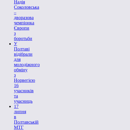
Надія
Соколовська
–
дворазова
чемпіонка
Європи
з
боротьби
У
Полтаві
відібрали
для
молодіжного
обміну
з
Норвегією
16
учасників
та
учасниць
17
липня
в
Полтавській
МТГ