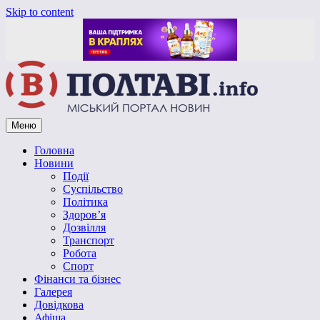
Skip to content
Меню
Vpoltave.info
Полтавський портал новин
Головна
Новини
Події
Суспільство
Політика
Здоров’я
Дозвілля
Транспорт
Робота
Спорт
Фінанси та бізнес
Галерея
Довідкова
Афіша