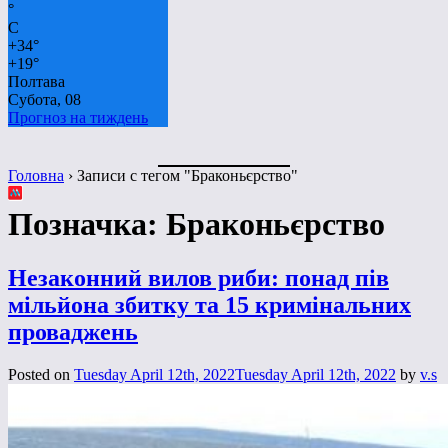
°
C
+
34°
+
19°
Полтава
Субота, 08
Прогноз на тиждень
Головна
›
Записи с тегом "Браконьєрство"
Позначка:
Браконьєрство
Незаконний вилов риби: понад пів
мільйона збитку та 15 кримінальних
проваджень
Posted on
Tuesday April 12th, 2022
Tuesday April 12th, 2022
by
v.s