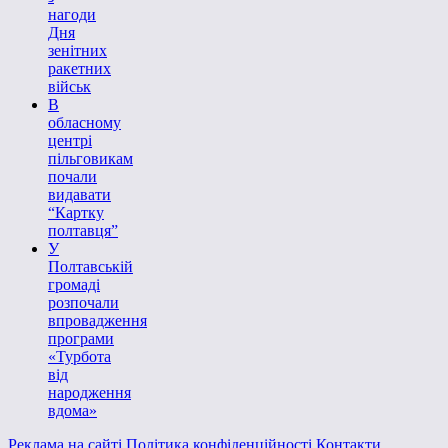
нагоди
Дня
зенітних
ракетних
військ
В
обласному
центрі
пільговикам
почали
видавати
“Картку
полтавця”
У
Полтавській
громаді
розпочали
впровадження
програми
«Турбота
від
народження
вдома»
Реклама на сайті
Політика конфіденційності
Контакти