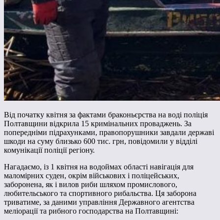
Від початку квітня за фактами браконьєрства на воді поліція
Полтавщини відкрила 15 кримінальних проваджень. За
попередніми підрахунками, правопорушники завдали державі
шкоди на суму близько 600 тис. грн, повідомили у відділі
комунікації поліції регіону.
Нагадаємо, із 1 квітня на водоймах області навігація для
маломірних суден, окрім військових і поліцейських,
заборонена, як і вилов риби шляхом промислового,
любительського та спортивного рибальства. Ця заборона
триватиме, за даними управління Державного агентства
меліорації та рибного господарства на Полтавщині: