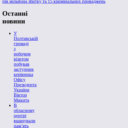
пів мільйона збитку та 15 кримінальних проваджень
Останні
новини
У
Полтавській
громаді
з
робочим
візитом
побував
заступник
керівника
Офісу
Президента
України
Віктор
Микита
В
обласному
центрі
вшанували
пам’ять