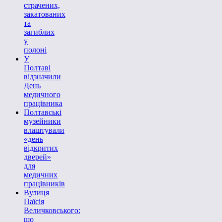
страчених,
закатованих
та
загиблих
у
полоні
У
Полтаві
відзначили
День
медичного
працівника
Полтавські
музейники
влаштували
«день
відкритих
дверей»
для
медичних
працівників
Вулиця
Паїсія
Величковського:
що