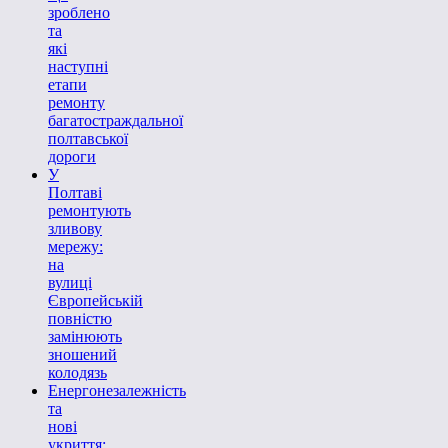
зроблено
та
які
наступні
етапи
ремонту
багатостраждальної
полтавської
дороги
У
Полтаві
ремонтують
зливову
мережу:
на
вулиці
Європейській
повністю
замінюють
зношений
колодязь
Енергонезалежність
та
нові
укриття: