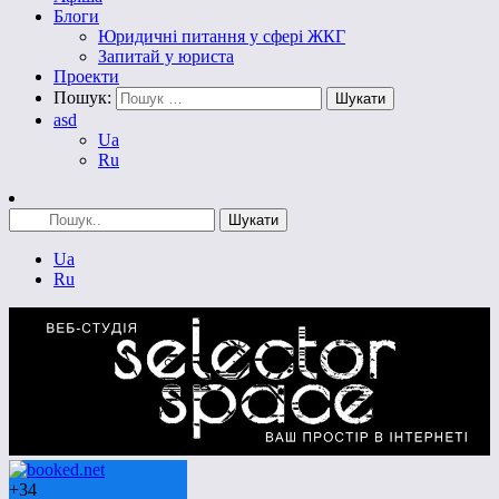
Блоги
Юридичні питання у сфері ЖКГ
Запитай у юриста
Проекти
Пошук:
asd
Ua
Ru
Ua
Ru
+
34