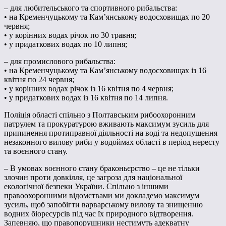
– для любительського та спортивного рибальства:
• на Кременчуцькому та Кам’янському водосховищах по 20
червня;
• у корінних водах річок по 30 травня;
• у придаткових водах по 10 липня;
– для промислового рибальства:
• на Кременчуцькому та Кам’янському водосховищах із 16
квітня по 24 червня;
• у корінних водах річок із 16 квітня по 4 червня;
• у придаткових водах із 16 квітня по 14 липня.
Поліція області спільно з Полтавським рибоохоронним
патрулем та прокуратурою вживають максимум зусиль для
припинення протиправної діяльності на воді та недопущення
незаконного вилову риби у водоймах області в період нересту
та воєнного стану.
– В умовах воєнного стану браконьєрство – це не тільки
злочин проти довкілля, це загроза для національної
екологічної безпеки України. Спільно з іншими
правоохоронними відомствами ми докладемо максимум
зусиль, щоб запобігти варварському вилову та знищенню
водних біоресурсів під час їх природного відтворення.
Запевняю, що правопорушники нестимуть адекватну