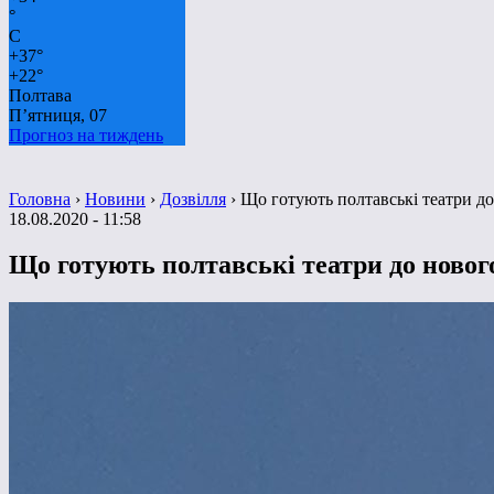
°
C
+
37°
+
22°
Полтава
П’ятниця, 07
Прогноз на тиждень
Головна
›
Новини
›
Дозвілля
›
Що готують полтавські театри до
18.08.2020 - 11:58
Що готують полтавські театри до новог