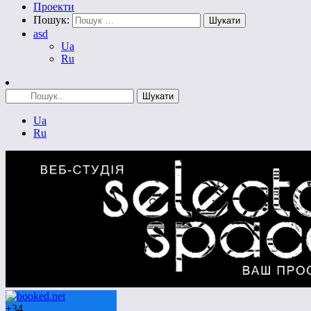
Проекти
Пошук:
asd
Ua
Ru
Ua
Ru
+
34