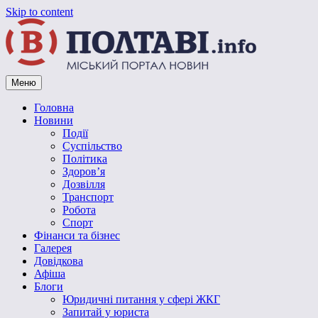
Skip to content
Меню
Vpoltave.info
Полтавський портал новин
Головна
Новини
Події
Суспільство
Політика
Здоров’я
Дозвілля
Транспорт
Робота
Спорт
Фінанси та бізнес
Галерея
Довідкова
Афіша
Блоги
Юридичні питання у сфері ЖКГ
Запитай у юриста