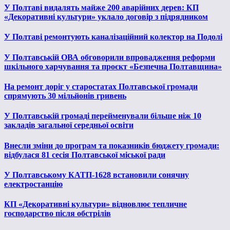
У Полтаві видалять майже 200 аварійних дерев: КП
«Декоративні культури» уклало договір з підрядником
У Полтаві ремонтують каналізаційний колектор на Подолі
У Полтавській ОВА обговорили впровадження реформи
шкільного харчування та проєкт «Безпечна Полтавщина»
На ремонт доріг у старостатах Полтавської громади
спрямують 30 мільйонів гривень
У Полтавській громаді перейменували більше ніж 10
закладів загальної середньої освіти
Внесли зміни до програм та показників бюджету громади:
відбулася 81 сесія Полтавської міської ради
У Полтавському КАТП-1628 встановили сонячну
електростанцію
КП «Декоративні культури» відновлює тепличне
господарство після обстрілів