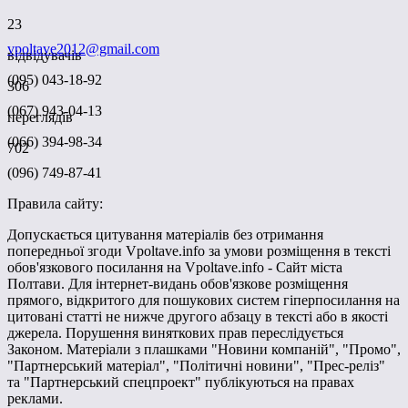
23
vpoltave2012@gmail.com
відвідувачів
(095) 043-18-92
306
(067) 943-04-13
переглядів
(066) 394-98-34
702
(096) 749-87-41
Правила сайту:
Допускається цитування матеріалів без отримання
попередньої згоди Vpoltave.info за умови розміщення в тексті
обов'язкового посилання на Vpoltave.info - Сайт міста
Полтави. Для інтернет-видань обов'язкове розміщення
прямого, відкритого для пошукових систем гіперпосилання на
цитовані статті не нижче другого абзацу в тексті або в якості
джерела. Порушення виняткових прав переслідується
Законом. Матеріали з плашками "Новини компаній", "Промо",
"Партнерський матеріал", "Політичні новини", "Прес-реліз"
та "Партнерський спецпроект" публікуються на правах
реклами.