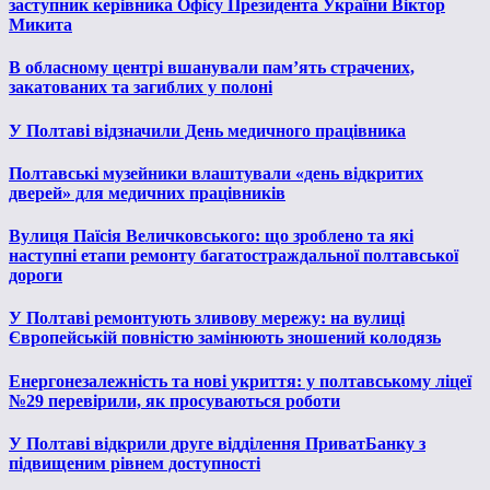
заступник керівника Офісу Президента України Віктор
Микита
В обласному центрі вшанували пам’ять страчених,
закатованих та загиблих у полоні
У Полтаві відзначили День медичного працівника
Полтавські музейники влаштували «день відкритих
дверей» для медичних працівників
Вулиця Паїсія Величковського: що зроблено та які
наступні етапи ремонту багатостраждальної полтавської
дороги
У Полтаві ремонтують зливову мережу: на вулиці
Європейській повністю замінюють зношений колодязь
Енергонезалежність та нові укриття: у полтавському ліцеї
№29 перевірили, як просуваються роботи
У Полтаві відкрили друге відділення ПриватБанку з
підвищеним рівнем доступності