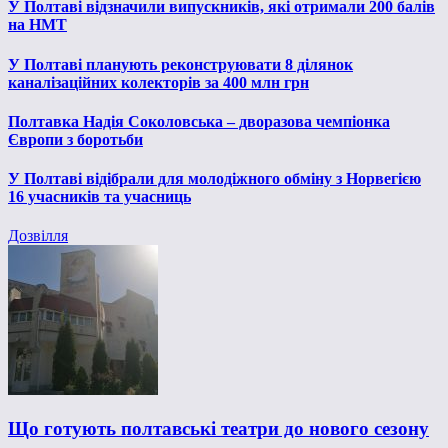
У Полтаві відзначили випускників, які отримали 200 балів
на НМТ
У Полтаві планують реконструювати 8 ділянок
каналізаційних колекторів за 400 млн грн
Полтавка Надія Соколовська – дворазова чемпіонка
Європи з боротьби
У Полтаві відібрали для молодіжного обміну з Норвегією
16 учасників та учасниць
Дозвілля
Що готують полтавські театри до нового сезону