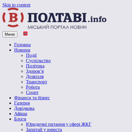
Skip to content
Меню
Vpoltave.info
Полтавський портал новин
Головна
Новини
Події
Суспільство
Політика
Здоров’я
Дозвілля
Транспорт
Робота
Спорт
Фінанси та бізнес
Галерея
Довідкова
Афіша
Блоги
Юридичні питання у сфері ЖКГ
Запитай у юриста