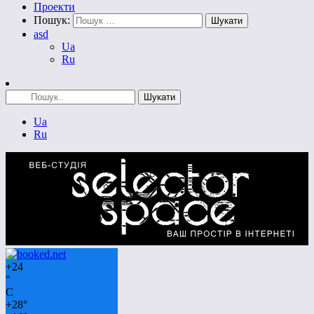
Проекти
Пошук:
asd
Ua
Ru
Ua
Ru
+
24
°
C
+
28°