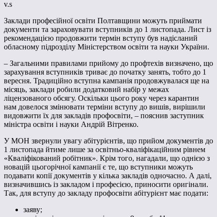
v.s
Заклади професійної освіти Полтавщини можуть приймати
документи та зараховувати вступників до 1 листопада. Лист із
рекомендацією продовжити термін вступу був надісланий
обласному підрозділу Міністерством освіти та науки України.
– Загальними правилами прийому до профтехів визначено, що
зарахування вступників триває до початку занять, тобто до 1
вересня. Традиційно вступна кампанія продовжувалася ще на
місяць, заклади робили додатковий набір у межах
ліцензованого обсягу. Оскільки цього року через карантин
нам довелося змінювати терміни вступу до вишів, вирішили
видовжити їх для закладів профосвіти, – пояснив заступник
міністра освіти і науки Андрій Вітренко.
У МОН звернули увагу абітурієнтів, що прийом документів до
1 листопада йтиме лише за освітньо-кваліфікаційним рівнем
«Кваліфікований робітник». Крім того, нагадали, що однією з
новацій цьогорічної кампанії є те, що вступники можуть
подавати копії документів у кілька закладів одночасно. А далі,
визначившись із закладом і професією, приносити оригінали.
Так, для вступу до закладу профосвіти абітурієнт має подати:
заяву;