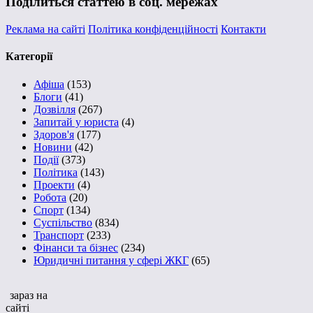
Поділиться статтею в соц. мережах
Реклама на сайті
Політика конфіденційності
Контакти
Категорії
Афіша
(153)
Блоги
(41)
Дозвілля
(267)
Запитай у юриста
(4)
Здоров'я
(177)
Новини
(42)
Події
(373)
Політика
(143)
Проекти
(4)
Робота
(20)
Спорт
(134)
Суспільство
(834)
Транспорт
(233)
Фінанси та бізнес
(234)
Юридичні питання у сфері ЖКГ
(65)
зараз на
сайті