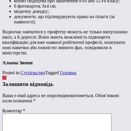
копію свідоцтва про закінчення 9-го або 11-го класу;
6 фотокарток 3х4 см;
медичну довідку;
документи, що підтверджують право на пільги (за
наявності).
Водночас навчатися у профтеху можуть не тільки випускники
шкіл, а й дорослі. Вони мають можливість підвищити
кваліфікацію для вже наявної робітничої професії, опанувати
нові навички або повністю змінити фах, повідомили в
міністерстві.
Альона Зимня
Posted in
Суспільство
Tagged
Головна
Залишити відповідь
Ваша e-mail адреса не оприлюднюватиметься.
Обов’язкові
поля позначені
*
Коментар
*