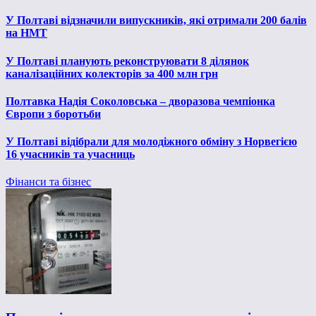
У Полтаві відзначили випускників, які отримали 200 балів
на НМТ
У Полтаві планують реконструювати 8 ділянок
каналізаційних колекторів за 400 млн грн
Полтавка Надія Соколовська – дворазова чемпіонка
Європи з боротьби
У Полтаві відібрали для молодіжного обміну з Норвегією
16 учасників та учасниць
Фінанси та бізнес