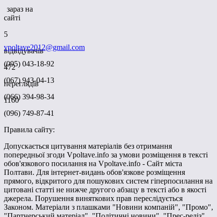
зараз на
сайті
5
vpoltave2012@gmail.com
відвідувачів
(095) 043-18-92
472
(067) 943-04-13
переглядів
(066) 394-98-34
1160
(096) 749-87-41
Правила сайту:
Допускається цитування матеріалів без отримання
попередньої згоди Vpoltave.info за умови розміщення в тексті
обов'язкового посилання на Vpoltave.info - Сайт міста
Полтави. Для інтернет-видань обов'язкове розміщення
прямого, відкритого для пошукових систем гіперпосилання на
цитовані статті не нижче другого абзацу в тексті або в якості
джерела. Порушення виняткових прав переслідується
Законом. Матеріали з плашками "Новини компаній", "Промо",
"Партнерський матеріал", "Політичні новини", "Прес-реліз"