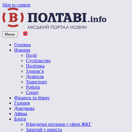
Skip to content
Меню
Vpoltave.info
Полтавський портал новин
Головна
Новини
Події
Суспільство
Політика
Здоров’я
Дозвілля
Транспорт
Робота
Спорт
Фінанси та бізнес
Галерея
Довідкова
Афіша
Блоги
Юридичні питання у сфері ЖКГ
Запитай у юриста