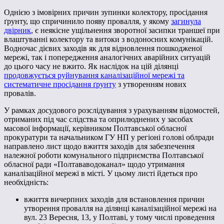
Однією з імовірних причин зупинки колектору, просідання
ґрунту, що спричинило появу провалля, у якому
загинула
двірник
, є неякісне ущільнення зворотної засипки траншеї при
влаштуванні колектору та витоки з водоносних комунікацій.
Водночас дієвих заходів як для відновлення пошкодженої
мережі, так і попередження аналогічних аварійних ситуацій
до цього часу не вжито. Як наслідок на цій ділянці
продовжується руйнування каналізаційної мережі та
систематичне просідання ґрунту
з утворенням нових
провалів.
У рамках досудового розслідування з урахуванням відомостей,
отриманих під час слідства та оприлюднених у засобах
масової інформації, керівником Полтавської обласної
прокуратури та начальником ГУ НП у регіоні голові облради
направлено лист щодо вжиття заходів для забезпечення
належної роботи комунального підприємства Полтавської
обласної ради «Полтававодоканал» щодо утримання
каналізаційної мережі в місті. У цьому листі йдеться про
необхідність:
вжиття вичерпних заходів для встановлення причин
утворення провалля на ділянці каналізаційної мережі на
вул. 23 Вересня, 13, у Полтаві, у тому числі проведення