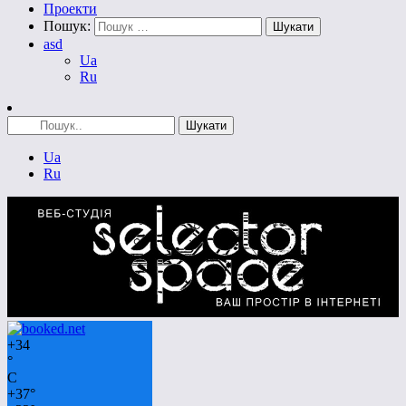
Проекти
Пошук:
asd
Ua
Ru
Ua
Ru
+
34
°
C
+
37°