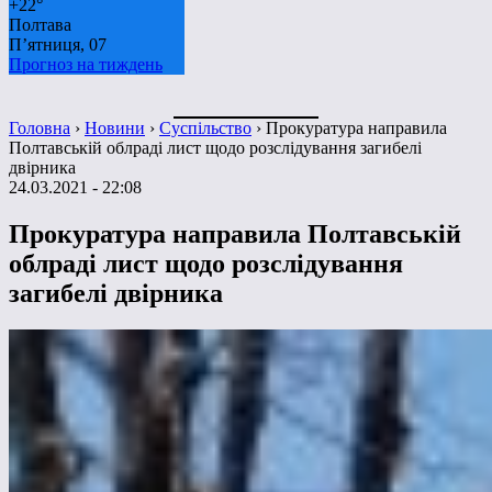
+
22°
Полтава
П’ятниця, 07
Прогноз на тиждень
Головна
›
Новини
›
Суспільство
›
Прокуратура направила
Полтавській облраді лист щодо розслідування загибелі
двірника
24.03.2021 - 22:08
Прокуратура направила Полтавській
облраді лист щодо розслідування
загибелі двірника