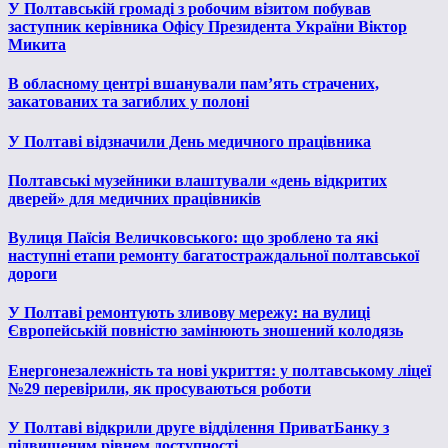
У Полтавській громаді з робочим візитом побував
заступник керівника Офісу Президента України Віктор
Микита
В обласному центрі вшанували пам’ять страчених,
закатованих та загиблих у полоні
У Полтаві відзначили День медичного працівника
Полтавські музейники влаштували «день відкритих
дверей» для медичних працівників
Вулиця Паїсія Величковського: що зроблено та які
наступні етапи ремонту багатостраждальної полтавської
дороги
У Полтаві ремонтують зливову мережу: на вулиці
Європейській повністю замінюють зношений колодязь
Енергонезалежність та нові укриття: у полтавському ліцеї
№29 перевірили, як просуваються роботи
У Полтаві відкрили друге відділення ПриватБанку з
підвищеним рівнем доступності