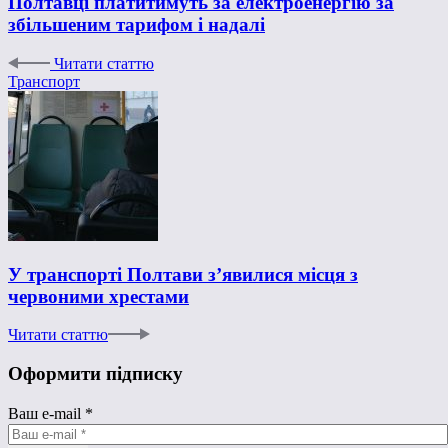
Полтавці платитимуть за електроенергію за
збільшеним тарифом і надалі
Читати статтю
Транспорт
У транспорті Полтави з’явилися місця з
червоними хрестами
Читати статтю
Оформити підписку
Ваш e-mail
*