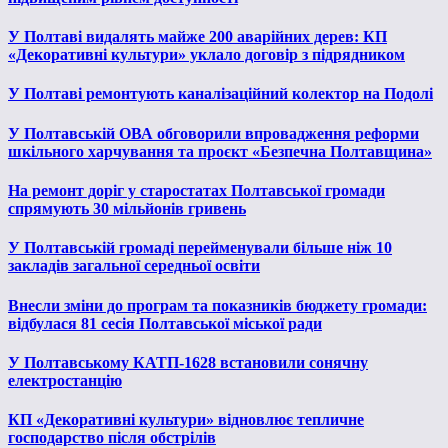
У Полтаві видалять майже 200 аварійних дерев: КП
«Декоративні культури» уклало договір з підрядником
У Полтаві ремонтують каналізаційний колектор на Подолі
У Полтавській ОВА обговорили впровадження реформи
шкільного харчування та проєкт «Безпечна Полтавщина»
На ремонт доріг у старостатах Полтавської громади
спрямують 30 мільйонів гривень
У Полтавській громаді перейменували більше ніж 10
закладів загальної середньої освіти
Внесли зміни до програм та показників бюджету громади:
відбулася 81 сесія Полтавської міської ради
У Полтавському КАТП-1628 встановили сонячну
електростанцію
КП «Декоративні культури» відновлює тепличне
господарство після обстрілів