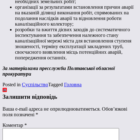
необхідних земельних робіт;
організації за результатами встановлення причин аварії
на вказаній ділянці виконання робіт, спрямованих на
подолання наслідків аварії та відновлення роботи
каналізаційного колектору;
розробки та вжиття дієвих заходів до систематичного
інспектування та забезпечення належного стану
каналізаційної мережі міста для встановлення ступеня
зношеності, терміну експлуатації закладених труб,
своєчасного виявлення місць потенційних аварій,
попередження останніх.
За матеріалами пресслужби Полтавської обласної
прокуратури
Posted in
Суспільство
Tagged
Головна
Залишити відповідь
Ваша e-mail адреса не оприлюднюватиметься.
Обов’язкові
поля позначені
*
Коментар
*