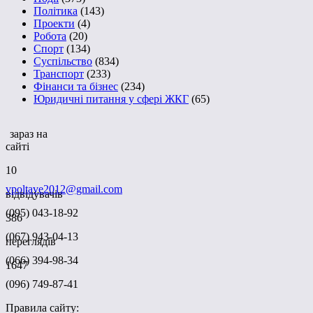
Політика
(143)
Проекти
(4)
Робота
(20)
Спорт
(134)
Суспільство
(834)
Транспорт
(233)
Фінанси та бізнес
(234)
Юридичні питання у сфері ЖКГ
(65)
зараз на
сайті
10
vpoltave2012@gmail.com
відвідувачів
(095) 043-18-92
386
(067) 943-04-13
переглядів
(066) 394-98-34
1647
(096) 749-87-41
Правила сайту: