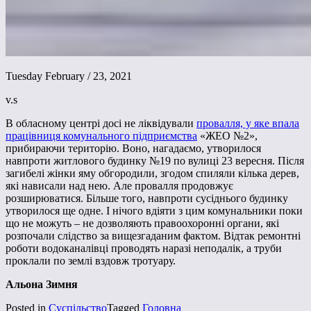
Tuesday February / 23, 2021
v.s
В обласному центрі досі не ліквідували
провалля, у яке впала
працівниця комунального підприємства
«ЖЕО №2»,
прибираючи територію. Воно, нагадаємо, утворилося
навпроти житлового будинку №19 по вулиці 23 вересня. Після
загибелі жінки яму обгородили, згодом спиляли кілька дерев,
які нависали над нею. Але провалля продовжує
розширюватися. Більше того, навпроти сусіднього будинку
утворилося ще одне. І нічого вдіяти з цим комунальники поки
що не можуть – не дозволяють правоохоронні органи, які
розпочали слідство за вищезгаданим фактом. Відтак ремонтні
роботи водоканалівці проводять наразі неподалік, а труби
проклали по землі вздовж тротуару.
Альона Зимня
Posted in
Суспільство
Tagged
Головна