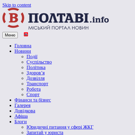
Skip to content
Меню
Vpoltave.info
Полтавський портал новин
Головна
Новини
Події
Суспільство
Політика
Здоров’я
Дозвілля
Транспорт
Робота
Спорт
Фінанси та бізнес
Галерея
Довідкова
Афіша
Блоги
Юридичні питання у сфері ЖКГ
Запитай у юриста