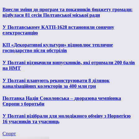
Внесли зміни до програм та показників бюджету громади:
відбулася 81 сесія Полтавської міської ради
У Полтавському КАТП-1628 встановили сонячну
електростанцію
КП «Декоративні культури» відновлює тепличне
господарство після обстрілів
У Полтаві відзначили випускників, які отримали 200 балів
на НМТ
У Полтаві планують реконструювати 8 ділянок
каналізаційних колекторів за 400 млн грн
Полтавка Надія Соколовська – дворазова чемпіонка
Європи з боротьби
У Полтаві відібрали для молодіжного обміну з Норвегією
16 учасників та учасниць
Спорт