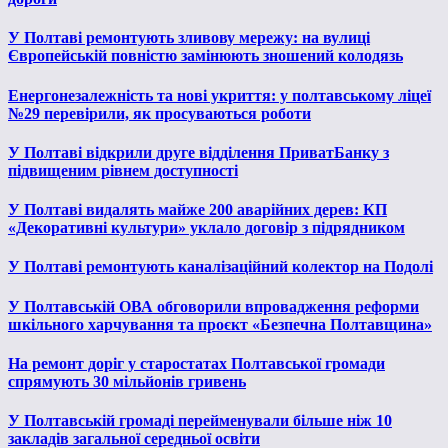
У Полтаві ремонтують зливову мережу: на вулиці
Європейській повністю замінюють зношений колодязь
Енергонезалежність та нові укриття: у полтавському ліцеї
№29 перевірили, як просуваються роботи
У Полтаві відкрили друге відділення ПриватБанку з
підвищеним рівнем доступності
У Полтаві видалять майже 200 аварійних дерев: КП
«Декоративні культури» уклало договір з підрядником
У Полтаві ремонтують каналізаційний колектор на Подолі
У Полтавській ОВА обговорили впровадження реформи
шкільного харчування та проєкт «Безпечна Полтавщина»
На ремонт доріг у старостатах Полтавської громади
спрямують 30 мільйонів гривень
У Полтавській громаді перейменували більше ніж 10
закладів загальної середньої освіти