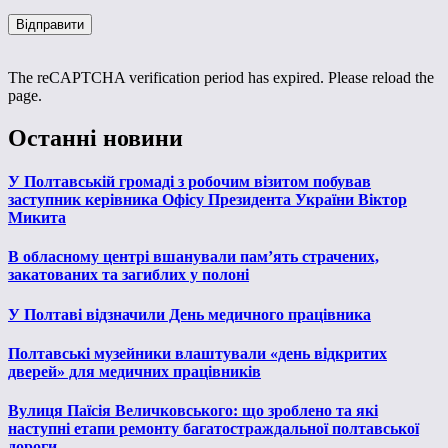
The reCAPTCHA verification period has expired. Please reload the
page.
Останні новини
У Полтавській громаді з робочим візитом побував
заступник керівника Офісу Президента України Віктор
Микита
В обласному центрі вшанували пам’ять страчених,
закатованих та загиблих у полоні
У Полтаві відзначили День медичного працівника
Полтавські музейники влаштували «день відкритих
дверей» для медичних працівників
Вулиця Паїсія Величковського: що зроблено та які
наступні етапи ремонту багатостраждальної полтавської
дороги