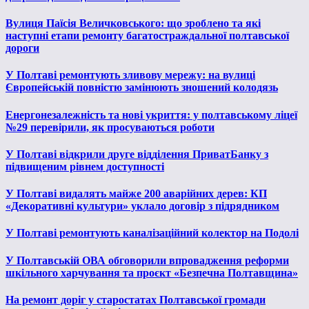
Вулиця Паїсія Величковського: що зроблено та які
наступні етапи ремонту багатостраждальної полтавської
дороги
У Полтаві ремонтують зливову мережу: на вулиці
Європейській повністю замінюють зношений колодязь
Енергонезалежність та нові укриття: у полтавському ліцеї
№29 перевірили, як просуваються роботи
У Полтаві відкрили друге відділення ПриватБанку з
підвищеним рівнем доступності
У Полтаві видалять майже 200 аварійних дерев: КП
«Декоративні культури» уклало договір з підрядником
У Полтаві ремонтують каналізаційний колектор на Подолі
У Полтавській ОВА обговорили впровадження реформи
шкільного харчування та проєкт «Безпечна Полтавщина»
На ремонт доріг у старостатах Полтавської громади