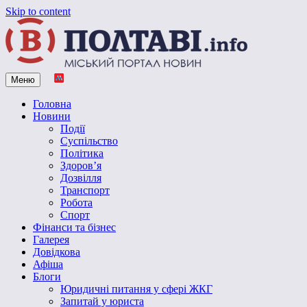
Skip to content
Меню
Vpoltave.info
Полтавський портал новин
Головна
Новини
Події
Суспільство
Політика
Здоров’я
Дозвілля
Транспорт
Робота
Спорт
Фінанси та бізнес
Галерея
Довідкова
Афіша
Блоги
Юридичні питання у сфері ЖКГ
Запитай у юриста