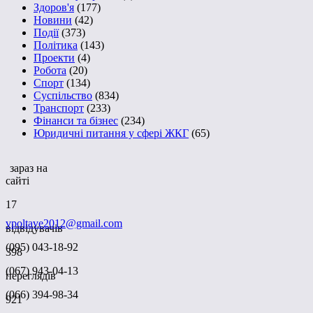
Здоров'я
(177)
Новини
(42)
Події
(373)
Політика
(143)
Проекти
(4)
Робота
(20)
Спорт
(134)
Суспільство
(834)
Транспорт
(233)
Фінанси та бізнес
(234)
Юридичні питання у сфері ЖКГ
(65)
зараз на
сайті
17
vpoltave2012@gmail.com
відвідувачів
(095) 043-18-92
398
(067) 943-04-13
переглядів
(066) 394-98-34
921