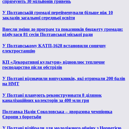
спрямують 30 мільйонів гривень
У Полтавській громаді перейменували більше ніж 10
закладів загальної середньої освіти
Внесли зміни до програм та показників бюджету громади:
відбулася 81 сесія Полтавської міської ради
У Полтавському КАТП-1628 встановили сонячну
електростанцію
КП «Декоративні культури» відновлює тепличне
господарство після обстрілів
У Полтаві відзначили випускників, які отримали 200 балів
на НМТ
У Полтаві планують реконструювати 8 ділянок
каналізаційних колекторів за 400 млн грн
Полтавка Надія Соколовська – дворазова чемпіонка
Європи з боротьби
У Полтаві відібрали для молодіжного обміну з Норвегією