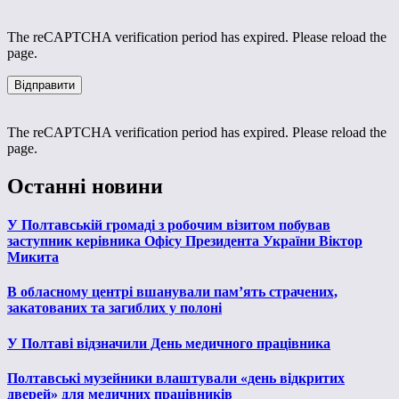
The reCAPTCHA verification period has expired. Please reload the
page.
The reCAPTCHA verification period has expired. Please reload the
page.
Останні новини
У Полтавській громаді з робочим візитом побував
заступник керівника Офісу Президента України Віктор
Микита
В обласному центрі вшанували пам’ять страчених,
закатованих та загиблих у полоні
У Полтаві відзначили День медичного працівника
Полтавські музейники влаштували «день відкритих
дверей» для медичних працівників