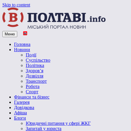
Skip to content
Меню
Vpoltave.info
Полтавський портал новин
Головна
Новини
Події
Суспільство
Політика
Здоров’я
Дозвілля
Транспорт
Робота
Спорт
Фінанси та бізнес
Галерея
Довідкова
Афіша
Блоги
Юридичні питання у сфері ЖКГ
Запитай у юриста