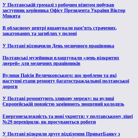
У Полтавській громаді з робочим візитом побував
заступник керівника Офісу Президента України Віктор
Микита
В обласному центрі вшанували пам’ять страчених,
закатованих та загиблих у полоні
У Полтаві відзначили День медичного працівника
Полтавські музейники влаштували «день відкритих
дверей» для медичних працівників
Вулиця Паїсія Величковського: що зроблено та які
наступні етапи ремонту багатостраждальної полтавської
дороги
У Полтаві ремонтують зливову мережу: на вулиці
Європейській повністю замінюють зношений колодязь
Енергонезалежність та нові укриття: у полтавському ліцеї
№29 перевірили, як просуваються роботи
У Полтаві відкрили друге відділення ПриватБанку з