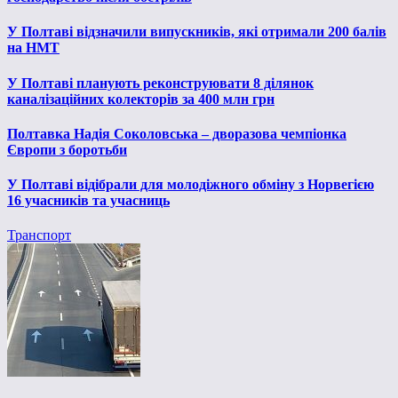
У Полтаві відзначили випускників, які отримали 200 балів
на НМТ
У Полтаві планують реконструювати 8 ділянок
каналізаційних колекторів за 400 млн грн
Полтавка Надія Соколовська – дворазова чемпіонка
Європи з боротьби
У Полтаві відібрали для молодіжного обміну з Норвегією
16 учасників та учасниць
Транспорт