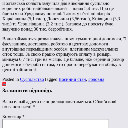
Полтавська область залучила для виконання суспільно
корисних робіт найбільше людей – понад 5,4 тис. Про це
йдеться на Урядовому порталі. Також у п’ятірці лідерів –
Харківщина (5,1 тис.), Донеччина (3,56 тис.), Київщина (3,3
тис.) та Чернігівщина (3,2 тис.).
Загалом до проєкту було
залучено понад 30 тис. безробітних.
Вони займаються розвантажуванням гуманітарної допомоги, її
фасуванням, доставкою, роботою в центрах допомоги
внутрішньо переміщеним особам, плетінням маскувальних
сіток тощо. За свою працю отримують оплату в розмірі
мінімум 6,7 тис. грн на місяць. Це більше, ніж середній розмір
допомоги з безробіття тим, хто просто перебуває на обліку в
центрі зайнятості.
Posted in
Суспільство
Tagged
Воєнний стан
,
Головна
Залишити відповідь
Ваша e-mail адреса не оприлюднюватиметься.
Обов’язкові
поля позначені
*
Коментар
*