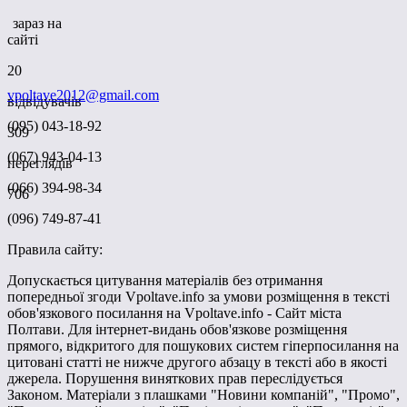
зараз на
сайті
20
vpoltave2012@gmail.com
відвідувачів
(095) 043-18-92
309
(067) 943-04-13
переглядів
(066) 394-98-34
706
(096) 749-87-41
Правила сайту:
Допускається цитування матеріалів без отримання
попередньої згоди Vpoltave.info за умови розміщення в тексті
обов'язкового посилання на Vpoltave.info - Сайт міста
Полтави. Для інтернет-видань обов'язкове розміщення
прямого, відкритого для пошукових систем гіперпосилання на
цитовані статті не нижче другого абзацу в тексті або в якості
джерела. Порушення виняткових прав переслідується
Законом. Матеріали з плашками "Новини компаній", "Промо",