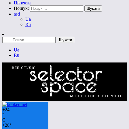
Проекти
Пошук:
asd
Ua
Ru
Ua
Ru
+
24
°
C
+
28°