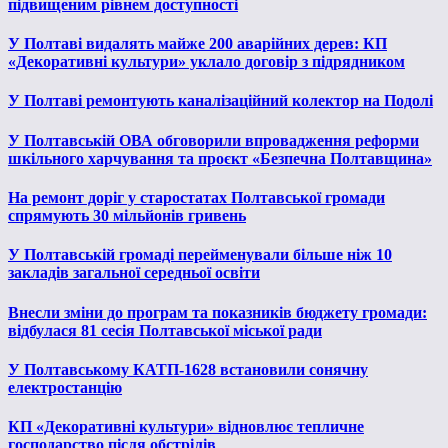
підвищеним рівнем доступності
У Полтаві видалять майже 200 аварійних дерев: КП
«Декоративні культури» уклало договір з підрядником
У Полтаві ремонтують каналізаційний колектор на Подолі
У Полтавській ОВА обговорили впровадження реформи
шкільного харчування та проєкт «Безпечна Полтавщина»
На ремонт доріг у старостатах Полтавської громади
спрямують 30 мільйонів гривень
У Полтавській громаді перейменували більше ніж 10
закладів загальної середньої освіти
Внесли зміни до програм та показників бюджету громади:
відбулася 81 сесія Полтавської міської ради
У Полтавському КАТП-1628 встановили сонячну
електростанцію
КП «Декоративні культури» відновлює тепличне
господарство після обстрілів