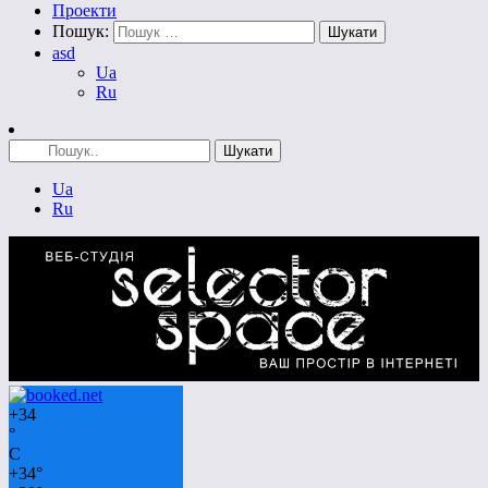
Проекти
Пошук:
asd
Ua
Ru
Ua
Ru
+
34
°
C
+
34°