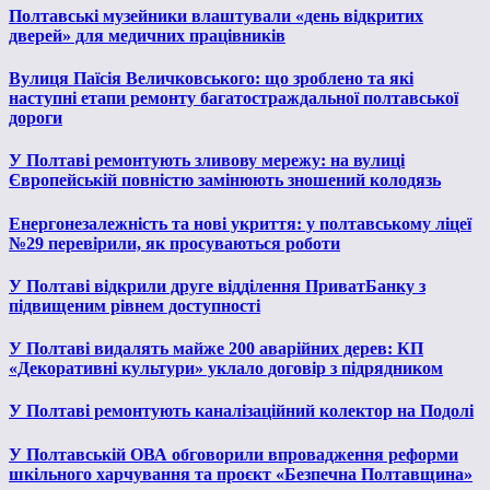
Полтавські музейники влаштували «день відкритих
дверей» для медичних працівників
Вулиця Паїсія Величковського: що зроблено та які
наступні етапи ремонту багатостраждальної полтавської
дороги
У Полтаві ремонтують зливову мережу: на вулиці
Європейській повністю замінюють зношений колодязь
Енергонезалежність та нові укриття: у полтавському ліцеї
№29 перевірили, як просуваються роботи
У Полтаві відкрили друге відділення ПриватБанку з
підвищеним рівнем доступності
У Полтаві видалять майже 200 аварійних дерев: КП
«Декоративні культури» уклало договір з підрядником
У Полтаві ремонтують каналізаційний колектор на Подолі
У Полтавській ОВА обговорили впровадження реформи
шкільного харчування та проєкт «Безпечна Полтавщина»