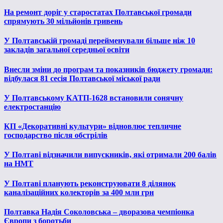
На ремонт доріг у старостатах Полтавської громади
спрямують 30 мільйонів гривень
У Полтавській громаді перейменували більше ніж 10
закладів загальної середньої освіти
Внесли зміни до програм та показників бюджету громади:
відбулася 81 сесія Полтавської міської ради
У Полтавському КАТП-1628 встановили сонячну
електростанцію
КП «Декоративні культури» відновлює тепличне
господарство після обстрілів
У Полтаві відзначили випускників, які отримали 200 балів
на НМТ
У Полтаві планують реконструювати 8 ділянок
каналізаційних колекторів за 400 млн грн
Полтавка Надія Соколовська – дворазова чемпіонка
Європи з боротьби