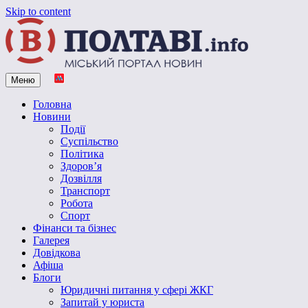
Skip to content
Меню
Vpoltave.info
Полтавський портал новин
Головна
Новини
Події
Суспільство
Політика
Здоров’я
Дозвілля
Транспорт
Робота
Спорт
Фінанси та бізнес
Галерея
Довідкова
Афіша
Блоги
Юридичні питання у сфері ЖКГ
Запитай у юриста