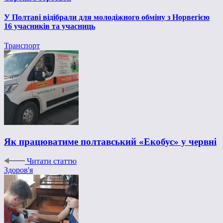
У Полтаві відібрали для молодіжного обміну з Норвегією
16 учасників та учасниць
Транспорт
Як працюватиме полтавський «Екобус» у червні
Читати статтю
Здоров'я