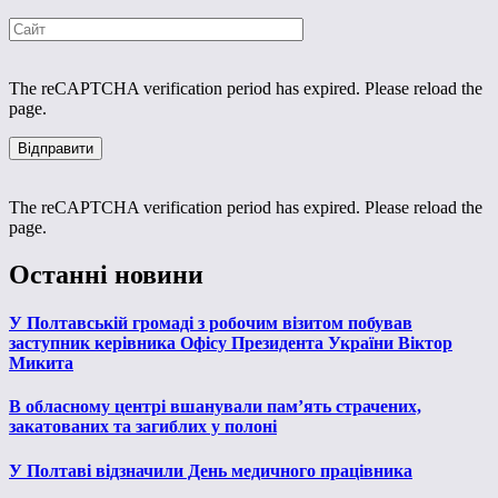
The reCAPTCHA verification period has expired. Please reload the
page.
The reCAPTCHA verification period has expired. Please reload the
page.
Останні новини
У Полтавській громаді з робочим візитом побував
заступник керівника Офісу Президента України Віктор
Микита
В обласному центрі вшанували пам’ять страчених,
закатованих та загиблих у полоні
У Полтаві відзначили День медичного працівника