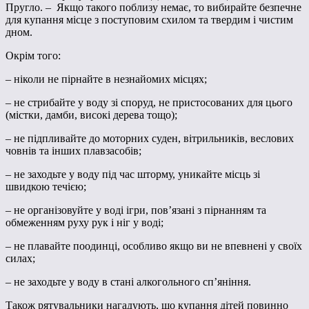
Пругло. – Якщо такого поблизу немає, то вибирайте безпечне
для купання місце з поступовим схилом та твердим і чистим
дном.
Окрім того:
– ніколи не пірнайте в незнайомих місцях;
– не стрибайте у воду зі споруд, не пристосованих для цього
(містки, дамби, високі дерева тощо);
– не підпливайте до моторних суден, вітрильників, веслових
човнів та інших плавзасобів;
– не заходьте у воду під час шторму, уникайте місць зі
швидкою течією;
– не організовуйте у воді ігри, пов’язані з пірнанням та
обмеженням руху рук і ніг у воді;
– не плавайте поодинці, особливо якщо ви не впевнені у своїх
силах;
– не заходьте у воду в стані алкогольного сп’яніння.
Також рятувальники нагадують, що купання дітей повинно