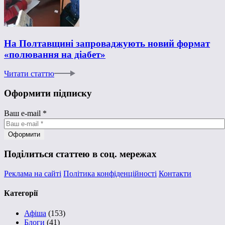
На Полтавщині запроваджують новий формат
«полювання на діабет»
Читати статтю
Оформити підписку
Ваш e-mail
*
Поділиться статтею в соц. мережах
Реклама на сайті
Політика конфіденційності
Контакти
Категорії
Афіша
(153)
Блоги
(41)