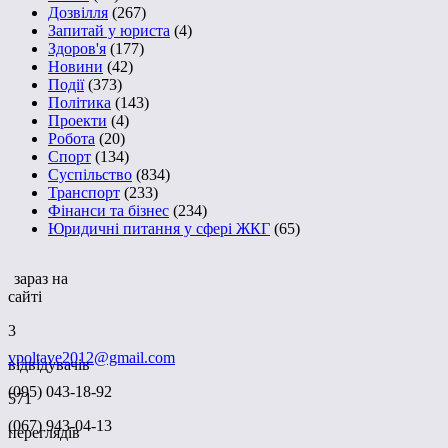
Дозвілля
(267)
Запитай у юриста
(4)
Здоров'я
(177)
Новини
(42)
Події
(373)
Політика
(143)
Проекти
(4)
Робота
(20)
Спорт
(134)
Суспільство
(834)
Транспорт
(233)
Фінанси та бізнес
(234)
Юридичні питання у сфері ЖКГ
(65)
зараз на
сайті
3
vpoltave2012@gmail.com
відвідувачів
(095) 043-18-92
571
(067) 943-04-13
переглядів