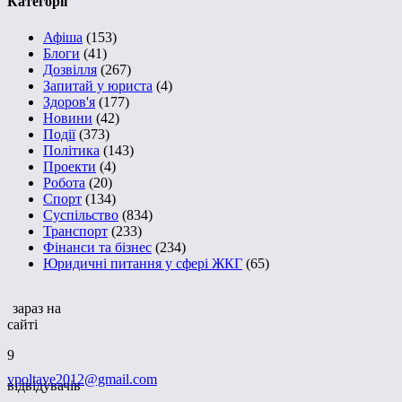
Категорії
Афіша
(153)
Блоги
(41)
Дозвілля
(267)
Запитай у юриста
(4)
Здоров'я
(177)
Новини
(42)
Події
(373)
Політика
(143)
Проекти
(4)
Робота
(20)
Спорт
(134)
Суспільство
(834)
Транспорт
(233)
Фінанси та бізнес
(234)
Юридичні питання у сфері ЖКГ
(65)
зараз на
сайті
9
vpoltave2012@gmail.com
відвідувачів