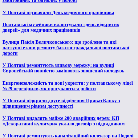
закатованих та загиблих у полоні
У Полтаві відзначили День медичного працівника
Полтавські музейники влаштували «день відкритих
дверей» для медичних працівників
Вулиця Паїсія Величковського: що зроблено та які
наступні етапи ремонту багатостраждальної полтавської
дороги
У Полтаві ремонтують зливову мережу: на вулиці
Європейській повністю замінюють зношений колодязь
Енергонезалежність та нові укриття: у полтавському ліцеї
№29 перевірили, як просуваються роботи
У Полтаві відкрили друге відділення ПриватБанку з
підвищеним рівнем доступності
У Полтаві видалять майже 200 аварійних дерев: КП
«Декоративні культури» уклало договір з підрядником
У Полтаві ремонтують каналізаційний колектор на Подолі