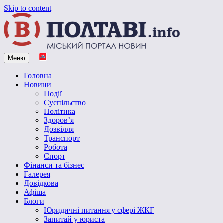
Skip to content
Меню
Vpoltave.info
Полтавський портал новин
Головна
Новини
Події
Суспільство
Політика
Здоров’я
Дозвілля
Транспорт
Робота
Спорт
Фінанси та бізнес
Галерея
Довідкова
Афіша
Блоги
Юридичні питання у сфері ЖКГ
Запитай у юриста