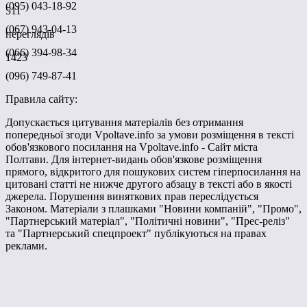
(095) 043-18-92
511
(067) 943-04-13
переглядів
(066) 394-98-34
1423
(096) 749-87-41
Правила сайту:
Допускається цитування матеріалів без отримання
попередньої згоди Vpoltave.info за умови розміщення в тексті
обов'язкового посилання на Vpoltave.info - Сайт міста
Полтави. Для інтернет-видань обов'язкове розміщення
прямого, відкритого для пошукових систем гіперпосилання на
цитовані статті не нижче другого абзацу в тексті або в якості
джерела. Порушення виняткових прав переслідується
Законом. Матеріали з плашками "Новини компаній", "Промо",
"Партнерський матеріал", "Політичні новини", "Прес-реліз"
та "Партнерський спецпроект" публікуються на правах
реклами.