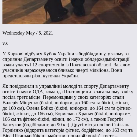
Wednesday May / 5, 2021
v.s
У Харкові відбувся Кубок України з бодібілдингу, у якому за
сприяння Департаменту освіти і науки облдержадміністрації
взяли участь і 12 спортсменів із Полтавської області. Загалом
учасників нараховувалося близько чверті мільйона. Вони
представляли різні куточки України.
Як повідомили в управлінні молоді та спорту Департаменту
освіти і науки ОДА, команда Полтавщини в загальному заліку
посіла третє місце. Переможцями у своїх категоріях стали
Валерія Міщенко (бікіні, юніорки, до 160 см та бікіні, жінки,
до 160 см), Олена Бойко (бікіні, юніорки, до 164 см та фітнес-
бікіні, жінки, до 166 см), Борислава Храпач (бікіні, юніорки+,
166 см та фітнес-бікіні, жінки, до 172 см), а також Георгій
Барсуков (бодібілдинг, до 90 кг). Другі місця посіли Світлана
Гордієнко (відкрита категорія фітнес, бодіфітнес, до 163 см) та
Віра Штанько (бікіні, майстри, понад 40 років), третє –