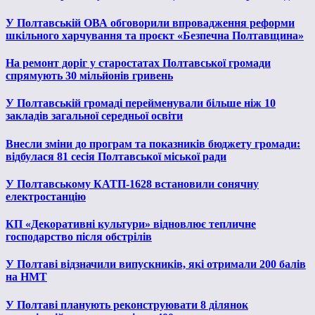
У Полтавській ОВА обговорили впровадження реформи
шкільного харчування та проєкт «Безпечна Полтавщина»
На ремонт доріг у старостатах Полтавської громади
спрямують 30 мільйонів гривень
У Полтавській громаді перейменували більше ніж 10
закладів загальної середньої освіти
Внесли зміни до програм та показників бюджету громади:
відбулася 81 сесія Полтавської міської ради
У Полтавському КАТП-1628 встановили сонячну
електростанцію
КП «Декоративні культури» відновлює тепличне
господарство після обстрілів
У Полтаві відзначили випускників, які отримали 200 балів
на НМТ
У Полтаві планують реконструювати 8 ділянок