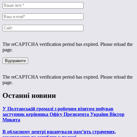
The reCAPTCHA verification period has expired. Please reload the
page.
The reCAPTCHA verification period has expired. Please reload the
page.
Останні новини
У Полтавській громаді з робочим візитом побував
заступник керівника Офісу Президента України Віктор
Микита
В обласному центрі вшанували пам’ять страчених,