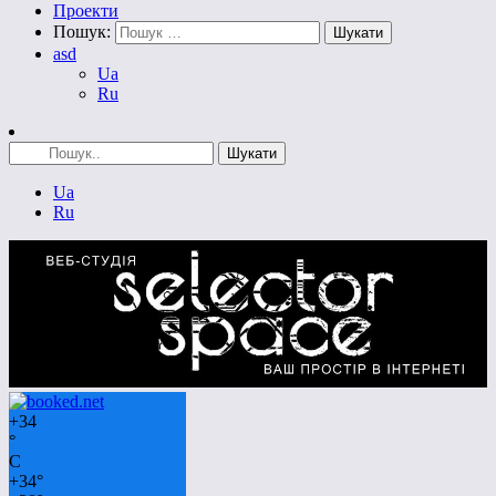
Проекти
Пошук:
asd
Ua
Ru
Ua
Ru
+
34
°
C
+
34°