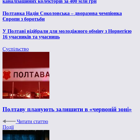
каналізаційних колекторів за 400 млн грн
Полтавка Надія Соколовська – дворазова чемпіонка
Європи з боротьби
У Полтаві відібрали для молодіжного обміну з Норвегією
16 учасників та учасниць
Суспільство
Полтаву планують залишити в «червоній зоні»
Читати статтю
Події