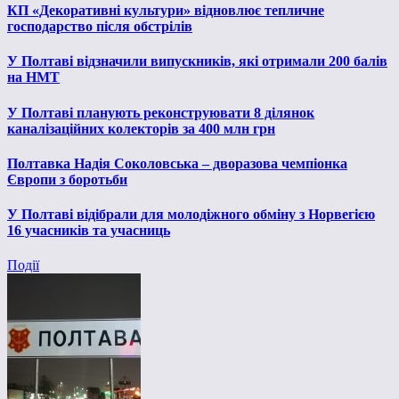
КП «Декоративні культури» відновлює тепличне
господарство після обстрілів
У Полтаві відзначили випускників, які отримали 200 балів
на НМТ
У Полтаві планують реконструювати 8 ділянок
каналізаційних колекторів за 400 млн грн
Полтавка Надія Соколовська – дворазова чемпіонка
Європи з боротьби
У Полтаві відібрали для молодіжного обміну з Норвегією
16 учасників та учасниць
Події