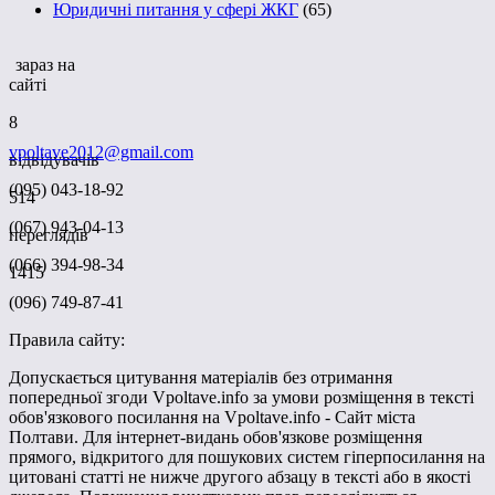
Юридичні питання у сфері ЖКГ
(65)
зараз на
сайті
8
vpoltave2012@gmail.com
відвідувачів
(095) 043-18-92
514
(067) 943-04-13
переглядів
(066) 394-98-34
1415
(096) 749-87-41
Правила сайту:
Допускається цитування матеріалів без отримання
попередньої згоди Vpoltave.info за умови розміщення в тексті
обов'язкового посилання на Vpoltave.info - Сайт міста
Полтави. Для інтернет-видань обов'язкове розміщення
прямого, відкритого для пошукових систем гіперпосилання на
цитовані статті не нижче другого абзацу в тексті або в якості