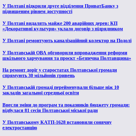
У Полтаві відкрили друге відділення ПриватБанку з
підвищеним рівнем доступності
У Полтаві видалять майже 200 аварійних дерев: КП
«Декоративні культури» уклало договір з підрядником
У Полтаві ремонтують каналізаційний колектор на Подолі
У Полтавській ОВА обговорили впровадження реформи
шкільного харчування та проєкт «Безпечна Полтавщина»
На ремонт доріг у старостатах Полтавської громади
спрямують 30 мільйонів гривень
У Полтавській громаді перейменували більше ніж 10
закладів загальної середньої освіти
Внесли зміни до програм та показників бюджету громади:
відбулася 81 сесія Полтавської міської ради
У Полтавському КАТП-1628 встановили сонячну
електростанцію