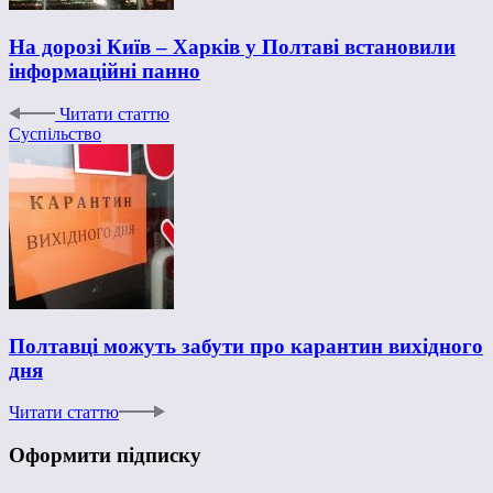
На дорозі Київ – Харків у Полтаві встановили
інформаційні панно
Читати статтю
Суспільство
Полтавці можуть забути про карантин вихідного
дня
Читати статтю
Оформити підписку