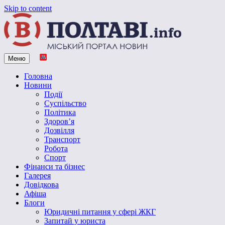
Skip to content
Меню
Vpoltave.info
Полтавський портал новин
Головна
Новини
Події
Суспільство
Політика
Здоров’я
Дозвілля
Транспорт
Робота
Спорт
Фінанси та бізнес
Галерея
Довідкова
Афіша
Блоги
Юридичні питання у сфері ЖКГ
Запитай у юриста