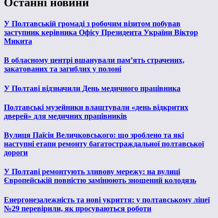
Останні новини
У Полтавській громаді з робочим візитом побував
заступник керівника Офісу Президента України Віктор
Микита
В обласному центрі вшанували пам’ять страчених,
закатованих та загиблих у полоні
У Полтаві відзначили День медичного працівника
Полтавські музейники влаштували «день відкритих
дверей» для медичних працівників
Вулиця Паїсія Величковського: що зроблено та які
наступні етапи ремонту багатостраждальної полтавської
дороги
У Полтаві ремонтують зливову мережу: на вулиці
Європейській повністю замінюють зношений колодязь
Енергонезалежність та нові укриття: у полтавському ліцеї
№29 перевірили, як просуваються роботи