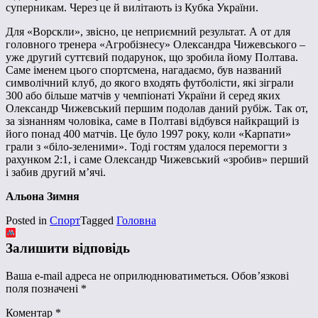
суперникам. Через це й вилітають із Кубка України.
Для «Ворскли», звісно, це неприємний результат. А от для
головного тренера «Агробізнесу» Олександра Чижевського –
уже другий суттєвий подарунок, що зробила йому Полтава.
Саме іменем цього спортсмена, нагадаємо, був названий
символічний клуб, до якого входять футболісти, які зіграли
300 або більше матчів у чемпіонаті України й серед яких
Олександр Чижевський першим подолав даний рубіж. Так от,
за зізнанням чоловіка, саме в Полтаві відбувся найкращий із
його понад 400 матчів. Це було 1997 року, коли «Карпати»
грали з «біло-зеленими». Тоді гостям удалося перемогти з
рахунком 2:1, і саме Олександр Чижевський «зробив» перший
і забив другий м’ячі.
Альона Зимня
Posted in
Спорт
Tagged
Головна
Залишити відповідь
Ваша e-mail адреса не оприлюднюватиметься.
Обов’язкові
поля позначені
*
Коментар
*