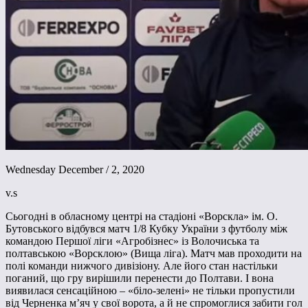
Wednesday December / 2, 2020
v.s
Сьогодні в обласному центрі на стадіоні «Ворскла» ім. О.
Бутовського відбувся матч 1/8 Кубку України з футболу між
командою Першої ліги «Агробізнес» із Волочиська та
полтавською «Ворсклою» (Вища ліга). Матч мав проходити на
полі команди нижчого дивізіону. Але його стан настільки
поганий, що гру вирішили перенести до Полтави. І вона
виявилася сенсаційною – «біло-зелені» не тільки пропустили
від Черненка м’яч у свої ворота, а й не спромоглися забити гол