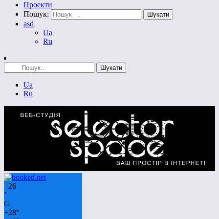
Проекти
Пошук:
asd
Ua
Ru
Ua
Ru
+
26
°
C
+
28°