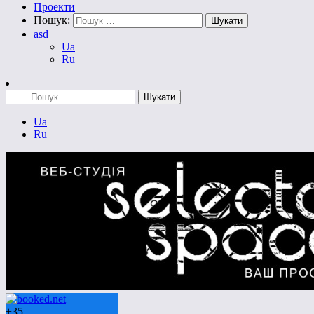
Проекти
Пошук:
asd
Ua
Ru
Ua
Ru
+
35