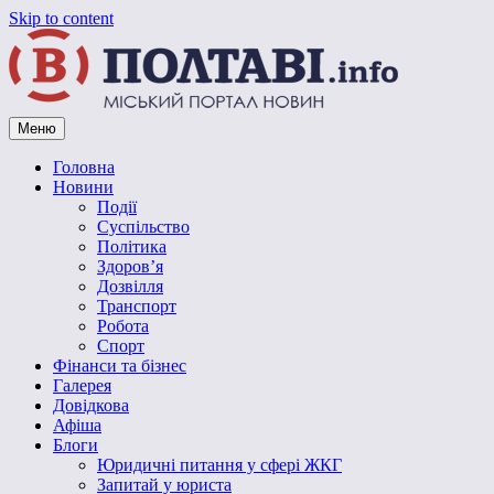
Skip to content
Меню
Vpoltave.info
Полтавський портал новин
Головна
Новини
Події
Суспільство
Політика
Здоров’я
Дозвілля
Транспорт
Робота
Спорт
Фінанси та бізнес
Галерея
Довідкова
Афіша
Блоги
Юридичні питання у сфері ЖКГ
Запитай у юриста