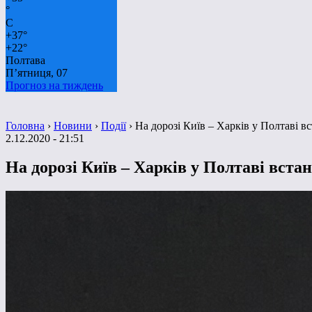
°
C
+
37°
+
22°
Полтава
П’ятниця, 07
Прогноз на тиждень
Головна
›
Новини
›
Події
›
На дорозі Київ – Харків у Полтаві 
2.12.2020 - 21:51
На дорозі Київ – Харків у Полтаві вст