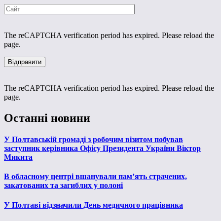
The reCAPTCHA verification period has expired. Please reload the
page.
The reCAPTCHA verification period has expired. Please reload the
page.
Останні новини
У Полтавській громаді з робочим візитом побував
заступник керівника Офісу Президента України Віктор
Микита
В обласному центрі вшанували пам’ять страчених,
закатованих та загиблих у полоні
У Полтаві відзначили День медичного працівника