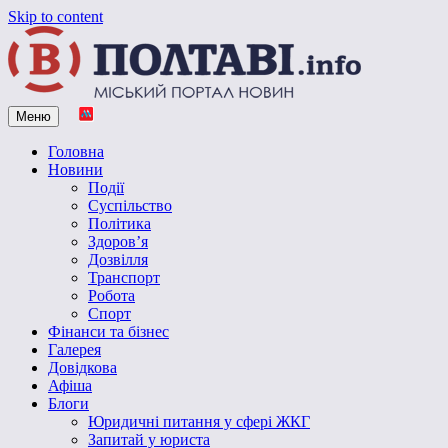
Skip to content
Меню
Vpoltave.info
Полтавський портал новин
Головна
Новини
Події
Суспільство
Політика
Здоров’я
Дозвілля
Транспорт
Робота
Спорт
Фінанси та бізнес
Галерея
Довідкова
Афіша
Блоги
Юридичні питання у сфері ЖКГ
Запитай у юриста