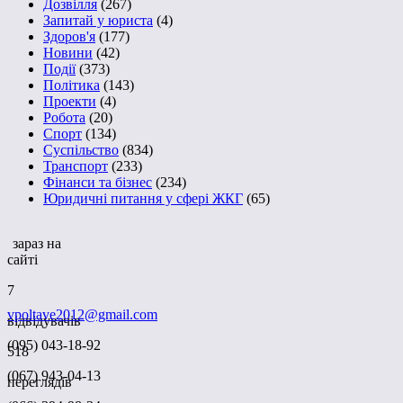
Дозвілля
(267)
Запитай у юриста
(4)
Здоров'я
(177)
Новини
(42)
Події
(373)
Політика
(143)
Проекти
(4)
Робота
(20)
Спорт
(134)
Суспільство
(834)
Транспорт
(233)
Фінанси та бізнес
(234)
Юридичні питання у сфері ЖКГ
(65)
зараз на
сайті
7
vpoltave2012@gmail.com
відвідувачів
(095) 043-18-92
518
(067) 943-04-13
переглядів