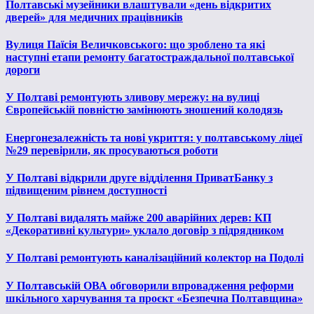
Полтавські музейники влаштували «день відкритих
дверей» для медичних працівників
Вулиця Паїсія Величковського: що зроблено та які
наступні етапи ремонту багатостраждальної полтавської
дороги
У Полтаві ремонтують зливову мережу: на вулиці
Європейській повністю замінюють зношений колодязь
Енергонезалежність та нові укриття: у полтавському ліцеї
№29 перевірили, як просуваються роботи
У Полтаві відкрили друге відділення ПриватБанку з
підвищеним рівнем доступності
У Полтаві видалять майже 200 аварійних дерев: КП
«Декоративні культури» уклало договір з підрядником
У Полтаві ремонтують каналізаційний колектор на Подолі
У Полтавській ОВА обговорили впровадження реформи
шкільного харчування та проєкт «Безпечна Полтавщина»