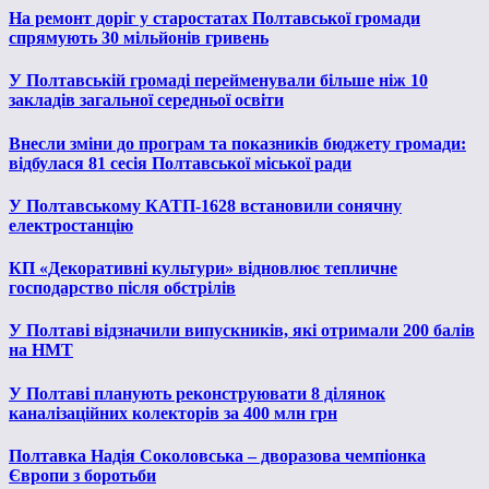
На ремонт доріг у старостатах Полтавської громади
спрямують 30 мільйонів гривень
У Полтавській громаді перейменували більше ніж 10
закладів загальної середньої освіти
Внесли зміни до програм та показників бюджету громади:
відбулася 81 сесія Полтавської міської ради
У Полтавському КАТП-1628 встановили сонячну
електростанцію
КП «Декоративні культури» відновлює тепличне
господарство після обстрілів
У Полтаві відзначили випускників, які отримали 200 балів
на НМТ
У Полтаві планують реконструювати 8 ділянок
каналізаційних колекторів за 400 млн грн
Полтавка Надія Соколовська – дворазова чемпіонка
Європи з боротьби