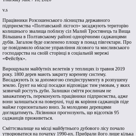
v.s
Працівники Розсошенського лісництва державного
підприємства «Полтавський лісгосп» засаджують територію
колишнього звалища поблизу сіл Малий Тростянець та Вища
Вільшана в Полтавському районі однорічними саджанцями
дубів. Загалом буде озеленено площу в понад півгектари. Про
це повідомило обласне управління лісового та мисливського
господарства на своїй сторінці в соціальній мережі
«Фейсбук».
Вирощували майбутніх велетнів у теплицях із травня 2019
року. 1800 дерев мають закриту кореневу систему.
Висаджують їх за допомогою спецінструменту в розпушену
землю. Ґрунт на місці посадки відповідає тим умовам, у яких
зазвичай ростуть дуби. Залишки сміття рослинам не
заважатимуть, переконують працівники підприємства, адже
вони залишаться на поверхні, тоді як коріння саджанців піде
майже горизонтально вниз. За молодими деревцями
доглядатимуть. Лісівники прогнозують, що відсотків 95
саджанців приживеться.
Сміттєзвалище на місці майбутнього дубового лісу почало
утворюватися на початку 1990-их. Прибрали його лише кілька