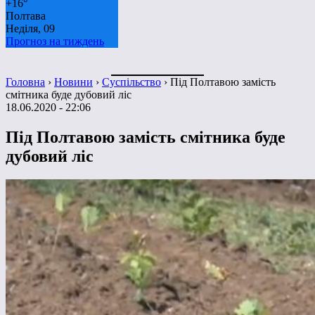
+
16°
Полтава
Неділя, 09
Прогноз на тиждень
Головна
›
Новини
›
Суспільство
›
Під Полтавою замість
смітника буде дубовий ліс
18.06.2020 - 22:06
Під Полтавою замість смітника буде
дубовий ліс