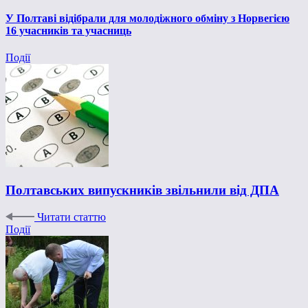
У Полтаві відібрали для молодіжного обміну з Норвегією
16 учасників та учасниць
Події
Полтавських випускників звільнили від ДПА
Читати статтю
Події