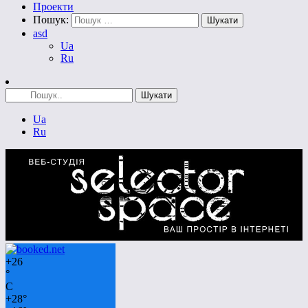
Проекти
Пошук:
asd
Ua
Ru
Ua
Ru
+
26
°
C
+
28°