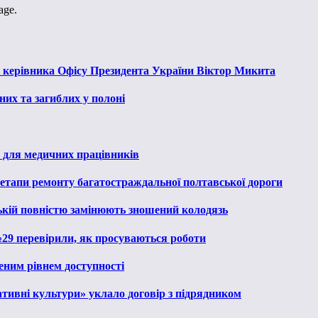
age.
к керівника Офісу Президента України Віктор Микита
их та загиблих у полоні
 для медичних працівників
 етапи ремонту багатостраждальної полтавської дороги
ькій повністю замінюють зношений колодязь
№29 перевірили, як просуваються роботи
еним рівнем доступності
тивні культури» уклало договір з підрядником