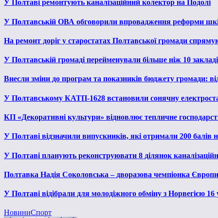
У Полтаві ремонтують каналізаційний колектор на Подолі
У Полтавській ОВА обговорили впровадження реформи шкі
На ремонт доріг у старостатах Полтавської громади спряму
У Полтавській громаді перейменували більше ніж 10 закладів
Внесли зміни до програм та показників бюджету громади: від
У Полтавському КАТП-1628 встановили сонячну електрост
КП «Декоративні культури» відновлює тепличне господарств
У Полтаві відзначили випускників, які отримали 200 балів
У Полтаві планують реконструювати 8 ділянок каналізаційн
Полтавка Надія Соколовська – дворазова чемпіонка Європи
У Полтаві відібрали для молодіжного обміну з Норвегією 16
Новини
Спорт