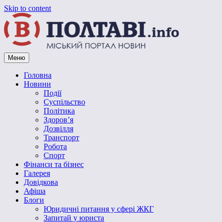
Skip to content
Меню
Vpoltave.info
Полтавський портал новин
Головна
Новини
Події
Суспільство
Політика
Здоров’я
Дозвілля
Транспорт
Робота
Спорт
Фінанси та бізнес
Галерея
Довідкова
Афіша
Блоги
Юридичні питання у сфері ЖКГ
Запитай у юриста