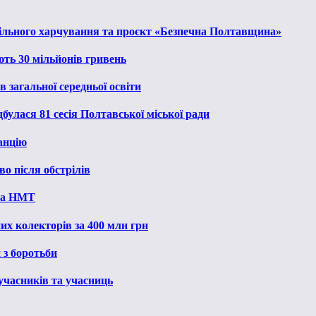
льного харчування та проєкт «Безпечна Полтавщина»
ють 30 мільйонів гривень
 загальної середньої освіти
булася 81 сесія Полтавської міської ради
анцію
о після обстрілів
 на НМТ
их колекторів за 400 млн грн
 з боротьби
 учасників та учасниць