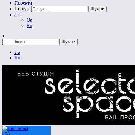
Проекти
Пошук:
asd
Ua
Ru
Ua
Ru
+
33