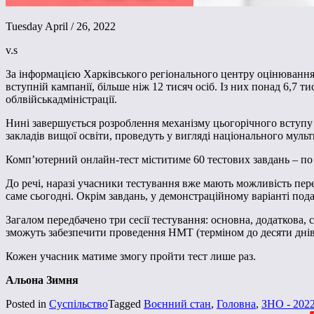
Tuesday April / 26, 2022
v.s
За інформацією Харківського регіонального центру оцінювання 
вступній кампанії, більше ніж 12 тисяч осіб. Із них понад 6,7 т
облвійськадміністрації.
Нині завершується розроблення механізму цьогорічного вступу 
закладів вищої освіти, проведуть у вигляді національного мул
Комп’ютерний онлайн-тест міститиме 60 тестових завдань – по 2
До речі, наразі учасники тестування вже мають можливість пер
саме сьогодні. Окрім завдань, у демонстраційному варіанті пода
Загалом передбачено три сесії тестування: основна, додаткова, с
зможуть забезпечити проведення НМТ (терміном до десяти днів у 
Кожен учасник матиме змогу пройти тест лише раз.
Альона Зимня
Posted in
Суспільство
Tagged
Воєнний стан
,
Головна
,
ЗНО - 202