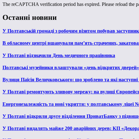
The reCAPTCHA verification period has expired. Please reload the p
Останні новини
У Полтавській громаді з робочим візитом побував заступни
В обласному центрі вшанували пам’ять страчених, закатован
У Полтаві відзначили День медичного працівника
Полтавські музейники влаштували «день відкритих дверей»
Вулиця Паїсія Величковського: що зроблено та які наступні
У Полтаві ремонтують зливову мережу: на вулиці Європейс
Енергонезалежність та нові укриття: у полтавському ліцеї 
У Полтаві відкрили друге відділення ПриватБанку з підвищ
У Полтаві видалять майже 200 аварійних дерев: КП «Декора