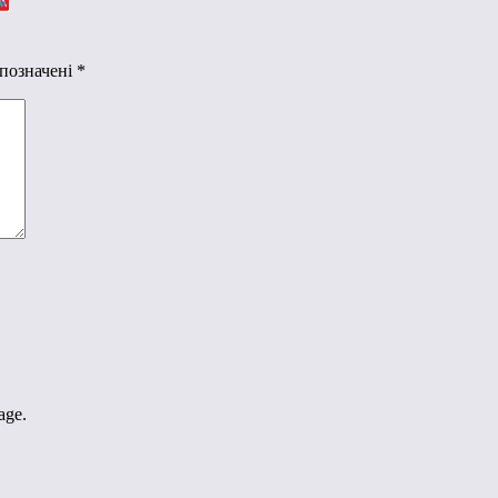
 позначені
*
age.