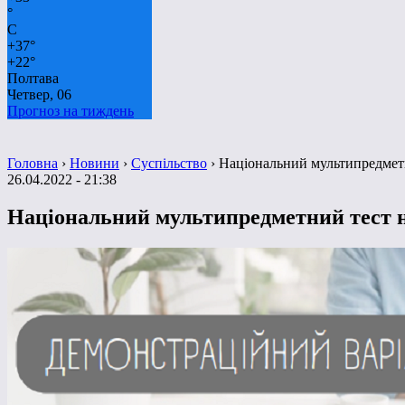
°
C
+
37°
+
22°
Полтава
Четвер, 06
Прогноз на тиждень
Головна
›
Новини
›
Суспільство
›
Національний мультипредметни
26.04.2022 - 21:38
Національний мультипредметний тест на