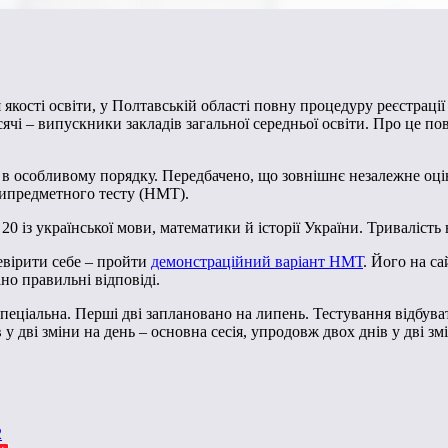
якості освіти, у Полтавській області повну процедуру реєстрац
исячі – випускники закладів загальної середньої освіти. Про це п
в особливому порядку. Передбачено, що зовнішнє незалежне оцін
ьтипредметного тесту (НМТ).
0 із української мови, математики й історії України. Тривалість
евірити себе – пройти
демонстраційний варіант НМТ
. Його на с
но правильні відповіді.
пеціальна. Перші дві заплановано на липень. Тестування відбувати
дві зміни на день – основна сесія, упродовж двох днів у дві змі
2