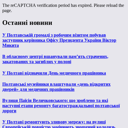
The reCAPTCHA verification period has expired. Please reload the
page.
Останні новини
У Полтавській громаді з робочим візитом побував
заступник керівника Офісу Президента України Віктор
Микита
В обласному центрі вшанували пам’ять страчених,
закатованих та загиблих у полоні
У Полтаві відзначили День медичного працівника
Полтавські музейники влаштували «день відкритих
дверей» для медичних працівників
Вулиця Паїсія Величковського: що зроблено та які
наступні етапи ремонту багатостраждальної полтавської
дороги
У Полтаві ремонтують зливову мережу: на вулиці
Європейській повністю замінюють зношений колодязь