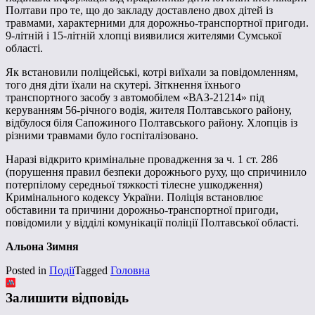
Полтави про те, що до закладу доставлено двох дітей із
травмами, характерними для дорожньо-транспортної пригоди.
9-літній і 15-літній хлопці виявилися жителями Сумської
області.
Як встановили поліцейські, котрі виїхали за повідомленням,
того дня діти їхали на скутері. Зіткнення їхнього
транспортного засобу з автомобілем «ВАЗ-21214» під
керуванням 56-річного водія, жителя Полтавського району,
відбулося біля Сапожиного Полтавського району. Хлопців із
різними травмами було госпіталізовано.
Наразі відкрито кримінальне провадження за ч. 1 ст. 286
(порушення правил безпеки дорожнього руху, що спричинило
потерпілому середньої тяжкості тілесне ушкодження)
Кримінального кодексу України. Поліція встановлює
обставини та причини дорожньо-транспортної пригоди,
повідомили у відділі комунікації поліції Полтавської області.
Альона Зимня
Posted in
Події
Tagged
Головна
Залишити відповідь