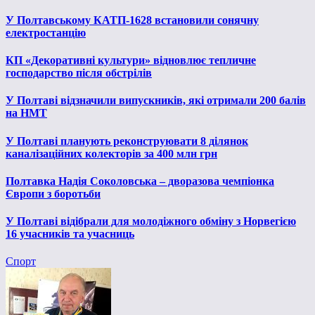
У Полтавському КАТП-1628 встановили сонячну
електростанцію
КП «Декоративні культури» відновлює тепличне
господарство після обстрілів
У Полтаві відзначили випускників, які отримали 200 балів
на НМТ
У Полтаві планують реконструювати 8 ділянок
каналізаційних колекторів за 400 млн грн
Полтавка Надія Соколовська – дворазова чемпіонка
Європи з боротьби
У Полтаві відібрали для молодіжного обміну з Норвегією
16 учасників та учасниць
Спорт