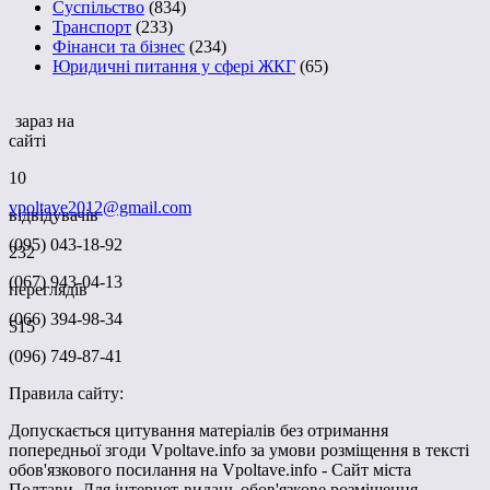
Суспільство
(834)
Транспорт
(233)
Фінанси та бізнес
(234)
Юридичні питання у сфері ЖКГ
(65)
зараз на
сайті
10
vpoltave2012@gmail.com
відвідувачів
(095) 043-18-92
232
(067) 943-04-13
переглядів
(066) 394-98-34
515
(096) 749-87-41
Правила сайту:
Допускається цитування матеріалів без отримання
попередньої згоди Vpoltave.info за умови розміщення в тексті
обов'язкового посилання на Vpoltave.info - Сайт міста
Полтави. Для інтернет-видань обов'язкове розміщення