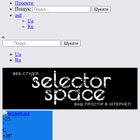
Проекти
Пошук:
asd
Ua
Ru
Ua
Ru
+
25
°
C
+
28°