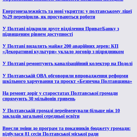
Енергонезалежність та нові укриття: у полтавському ліцеї
№29 перевірили, як просуваються роботи
У Полтаві відкрили друге відділення ПриватБанку з
підвищеним рівнем доступності
У Полтаві видалять майже 200 аварійних дерев: КП
«Декоративні культури» уклало договір з підрядником
У Полтаві ремонтують каналізаційний колектор на Подолі
У Полтавській ОВА обговорили впровадження реформи
шкільного харчування та проєкт «Безпечна Полтавщина»
На ремонт доріг у старостатах Полтавської громади
спрямують 30 мільйонів гривень
У Полтавській громаді перейменували більше ніж 10
закладів загальної середньої освіти
Внесли зміни до програм та показників бюджету громади:
відбулася 81 сесія Полтавської міської ради