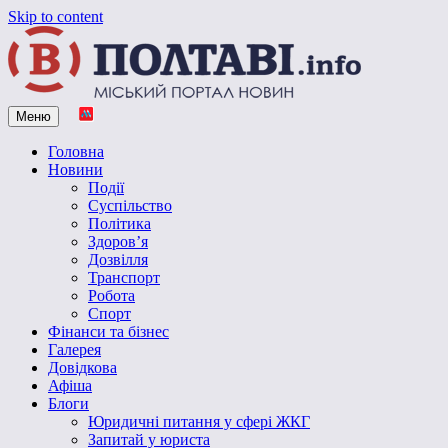
Skip to content
Меню
Vpoltave.info
Полтавський портал новин
Головна
Новини
Події
Суспільство
Політика
Здоров’я
Дозвілля
Транспорт
Робота
Спорт
Фінанси та бізнес
Галерея
Довідкова
Афіша
Блоги
Юридичні питання у сфері ЖКГ
Запитай у юриста