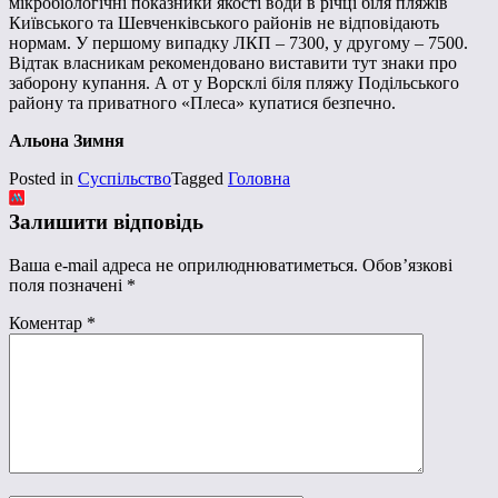
мікробіологічні показники якості води в річці біля пляжів
Київського та Шевченківського районів не відповідають
нормам. У першому випадку ЛКП – 7300, у другому – 7500.
Відтак власникам рекомендовано виставити тут знаки про
заборону купання. А от у Ворсклі біля пляжу Подільського
району та приватного «Плеса» купатися безпечно.
Альона Зимня
Posted in
Суспільство
Tagged
Головна
Залишити відповідь
Ваша e-mail адреса не оприлюднюватиметься.
Обов’язкові
поля позначені
*
Коментар
*