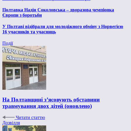
Полтавка Надія Соколовська – дворазова чемпіонка
Європи з боротьби
У Полтаві відібрали для молодіжного обміну з Норвегією
16 учасників та учасниць
Події
На Полтавщині з’ясовують обставини
травмування двох дітей (оновлено)
Читати статтю
Дозвілля