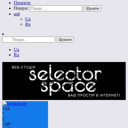
Проекти
Пошук:
asd
Ua
Ru
Ua
Ru
+
34
°
C
+
28°