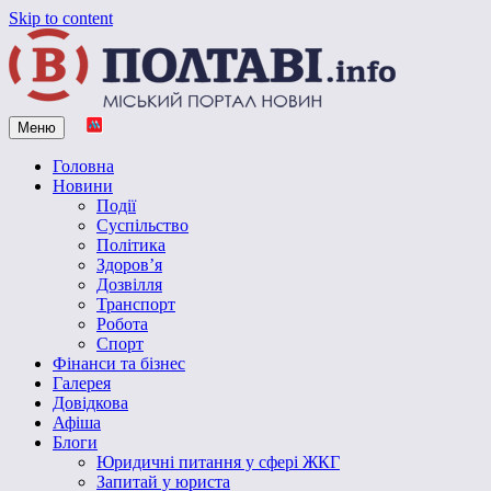
Skip to content
Меню
Vpoltave.info
Полтавський портал новин
Головна
Новини
Події
Суспільство
Політика
Здоров’я
Дозвілля
Транспорт
Робота
Спорт
Фінанси та бізнес
Галерея
Довідкова
Афіша
Блоги
Юридичні питання у сфері ЖКГ
Запитай у юриста