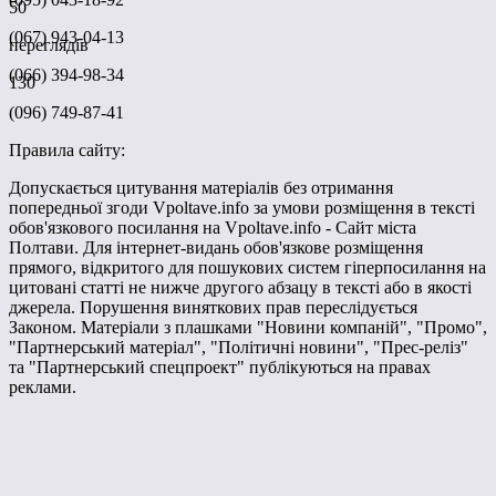
50
(067) 943-04-13
переглядів
(066) 394-98-34
130
(096) 749-87-41
Правила сайту:
Допускається цитування матеріалів без отримання
попередньої згоди Vpoltave.info за умови розміщення в тексті
обов'язкового посилання на Vpoltave.info - Сайт міста
Полтави. Для інтернет-видань обов'язкове розміщення
прямого, відкритого для пошукових систем гіперпосилання на
цитовані статті не нижче другого абзацу в тексті або в якості
джерела. Порушення виняткових прав переслідується
Законом. Матеріали з плашками "Новини компаній", "Промо",
"Партнерський матеріал", "Політичні новини", "Прес-реліз"
та "Партнерський спецпроект" публікуються на правах
реклами.