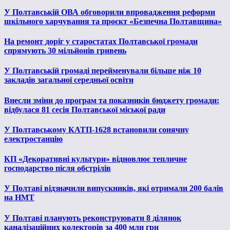
У Полтавській ОВА обговорили впровадження реформи
шкільного харчування та проєкт «Безпечна Полтавщина»
На ремонт доріг у старостатах Полтавської громади
спрямують 30 мільйонів гривень
У Полтавській громаді перейменували більше ніж 10
закладів загальної середньої освіти
Внесли зміни до програм та показників бюджету громади:
відбулася 81 сесія Полтавської міської ради
У Полтавському КАТП-1628 встановили сонячну
електростанцію
КП «Декоративні культури» відновлює тепличне
господарство після обстрілів
У Полтаві відзначили випускників, які отримали 200 балів
на НМТ
У Полтаві планують реконструювати 8 ділянок
каналізаційних колекторів за 400 млн грн