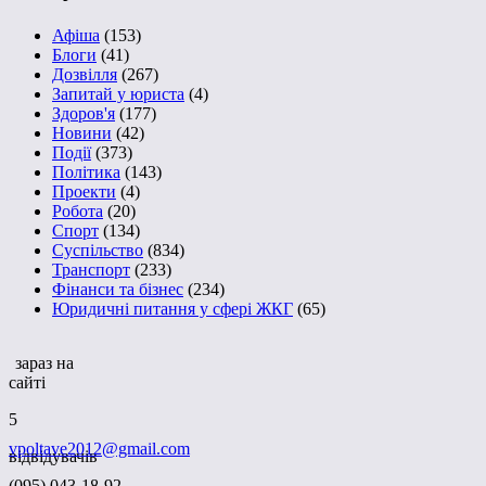
Афіша
(153)
Блоги
(41)
Дозвілля
(267)
Запитай у юриста
(4)
Здоров'я
(177)
Новини
(42)
Події
(373)
Політика
(143)
Проекти
(4)
Робота
(20)
Спорт
(134)
Суспільство
(834)
Транспорт
(233)
Фінанси та бізнес
(234)
Юридичні питання у сфері ЖКГ
(65)
зараз на
сайті
5
vpoltave2012@gmail.com
відвідувачів
(095) 043-18-92