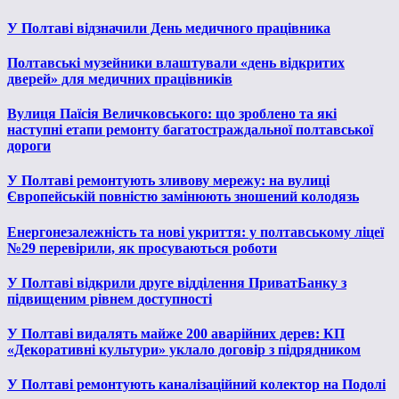
У Полтаві відзначили День медичного працівника
Полтавські музейники влаштували «день відкритих
дверей» для медичних працівників
Вулиця Паїсія Величковського: що зроблено та які
наступні етапи ремонту багатостраждальної полтавської
дороги
У Полтаві ремонтують зливову мережу: на вулиці
Європейській повністю замінюють зношений колодязь
Енергонезалежність та нові укриття: у полтавському ліцеї
№29 перевірили, як просуваються роботи
У Полтаві відкрили друге відділення ПриватБанку з
підвищеним рівнем доступності
У Полтаві видалять майже 200 аварійних дерев: КП
«Декоративні культури» уклало договір з підрядником
У Полтаві ремонтують каналізаційний колектор на Подолі