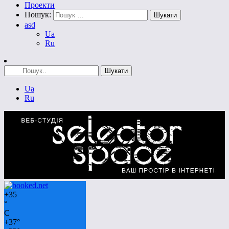
Проекти
Пошук:
asd
Ua
Ru
Ua
Ru
+
35
°
C
+
37°