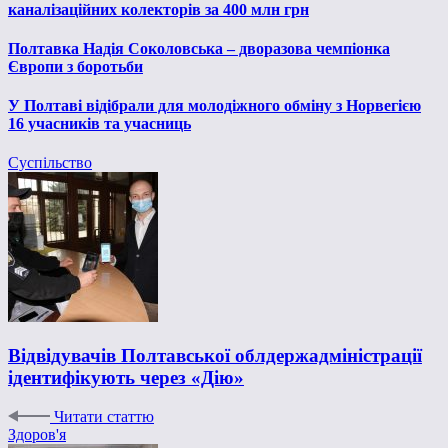
каналізаційних колекторів за 400 млн грн
Полтавка Надія Соколовська – дворазова чемпіонка
Європи з боротьби
У Полтаві відібрали для молодіжного обміну з Норвегією
16 учасників та учасниць
Суспільство
Відвідувачів Полтавської облдержадміністрації
ідентифікують через «Дію»
Читати статтю
Здоров'я