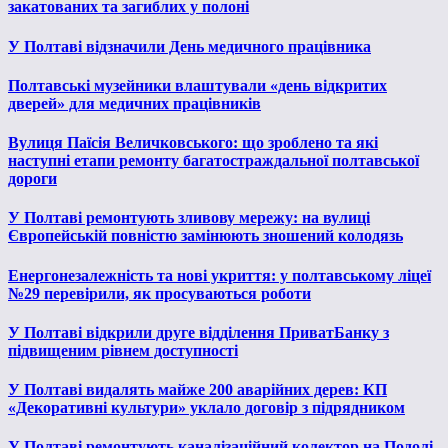
закатованих та загиблих у полоні
У Полтаві відзначили День медичного працівника
Полтавські музейники влаштували «день відкритих
дверей» для медичних працівників
Вулиця Паїсія Величковського: що зроблено та які
наступні етапи ремонту багатостраждальної полтавської
дороги
У Полтаві ремонтують зливову мережу: на вулиці
Європейській повністю замінюють зношений колодязь
Енергонезалежність та нові укриття: у полтавському ліцеї
№29 перевірили, як просуваються роботи
У Полтаві відкрили друге відділення ПриватБанку з
підвищеним рівнем доступності
У Полтаві видалять майже 200 аварійних дерев: КП
«Декоративні культури» уклало договір з підрядником
У Полтаві ремонтують каналізаційний колектор на Подолі