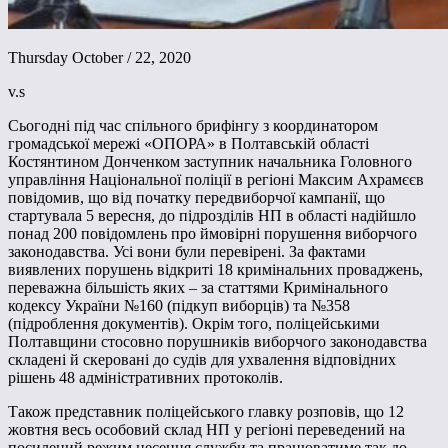
Thursday October / 22, 2020
v.s
Сьогодні під час спільного брифінгу з координатором
громадської мережі «ОПОРА» в Полтавській області
Костянтином Донченком заступник начальника Головного
управління Національної поліції в регіоні Максим Ахрамєєв
повідомив, що від початку передвиборчої кампанії, що
стартувала 5 вересня, до підрозділів НП в області надійшло
понад 200 повідомлень про ймовірні порушення виборчого
законодавства. Усі вони були перевірені. За фактами
виявлених порушень відкриті 18 кримінальних проваджень,
переважна більшість яких – за статтями Кримінального
кодексу України №160 (підкуп виборців) та №358
(підроблення документів). Окрім того, поліцейськими
Полтавщини стосовно порушників виборчого законодавства
складені й скеровані до судів для ухвалення відповідних
рішень 48 адміністративних протоколів.
Також представник поліцейського главку розповів, що 12
жовтня весь особовий склад НП у регіоні переведений на
посилений режим несення служби та працюватиме так до