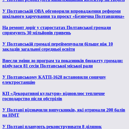
У Полтавській ОВА обговорили впровадження реформи
шкільного харчування та проєкт «Безпечна Полтавщина»
На ремонт доріг у старостатах Полтавської громади
спрямують 30 мільйонів гривень
У Полтавській громаді перейменували більше ніж 10
закладів загальної середньої освіти
Внесли зміни до програм та показників бюджету громади:
відбулася 81 сесія Полтавської міської ради
У Полтавському КАТП-1628 встановили сонячну
електростанцію
КП «Декоративні культури» відновлює тепличне
господарство після обстрілів
У Полтаві відзначили випускників, які отримали 200 балів
на НМТ
У Полтаві планують реконструювати 8 ділянок