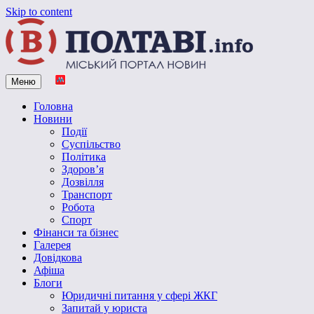
Skip to content
Меню
Vpoltave.info
Полтавський портал новин
Головна
Новини
Події
Суспільство
Політика
Здоров’я
Дозвілля
Транспорт
Робота
Спорт
Фінанси та бізнес
Галерея
Довідкова
Афіша
Блоги
Юридичні питання у сфері ЖКГ
Запитай у юриста