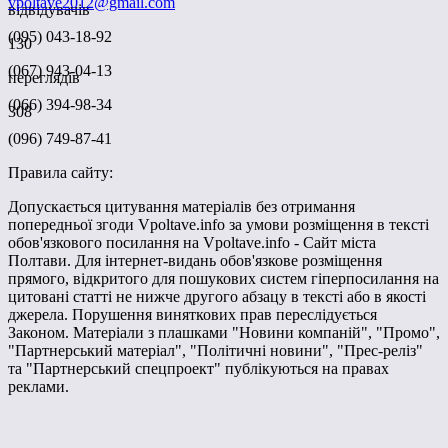
vpoltave2012@gmail.com
відвідувачів
(095) 043-18-92
130
(067) 943-04-13
переглядів
(066) 394-98-34
308
(096) 749-87-41
Правила сайту:
Допускається цитування матеріалів без отримання
попередньої згоди Vpoltave.info за умови розміщення в тексті
обов'язкового посилання на Vpoltave.info - Сайт міста
Полтави. Для інтернет-видань обов'язкове розміщення
прямого, відкритого для пошукових систем гіперпосилання на
цитовані статті не нижче другого абзацу в тексті або в якості
джерела. Порушення виняткових прав переслідується
Законом. Матеріали з плашками "Новини компаній", "Промо",
"Партнерський матеріал", "Політичні новини", "Прес-реліз"
та "Партнерський спецпроект" публікуються на правах
реклами.