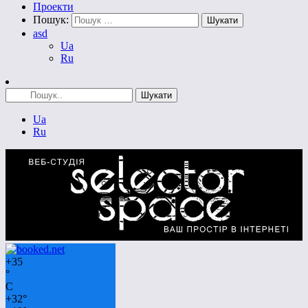
Проекти
Пошук:
asd
Ua
Ru
Ua
Ru
+
35
°
C
+
32°