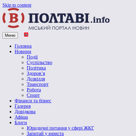
Skip to content
Меню
Vpoltave.info
Полтавський портал новин
Головна
Новини
Події
Суспільство
Політика
Здоров’я
Дозвілля
Транспорт
Робота
Спорт
Фінанси та бізнес
Галерея
Довідкова
Афіша
Блоги
Юридичні питання у сфері ЖКГ
Запитай у юриста