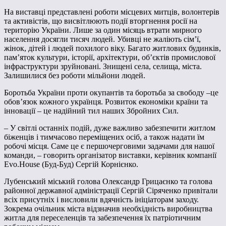
На виставці представлені роботи місцевих митців, волонтерів
та активістів, що висвітлюють події вторгнення росії на
територію України. Лише за один місяць втрати мирного
населення досягли тисяч людей. Убивці не жаліють сім’ї,
жінок, дітей і людей похилого віку. Багато житлових будинків,
пам’яток культури, історії, архітектури, об’єктів промислової
інфраструктури зруйновані. Знищені села, селища, міста.
Залишилися без роботи мільйони людей.
Боротьба України проти окупантів та боротьба за свободу –це
обов’язок кожного українця. Розвиток економіки країни та
інновації – це надійний тил наших Збройних Сил.
– У світлі останніх подій, дуже важливо забезпечити житлом
біженців і тимчасово переміщених осіб, а також надати їм
робочі місця. Саме це є першочерговими задачами для нашої
команди, – говорить організатор виставки, керівник компанії
Evo.House (Буд-Буд) Сергій Корнієнко.
Лубенський міський голова Олександр Грицаєнко та голова
районної державної адміністрації Сергій Сіряченко привітали
всіх присутніх і висловили вдячність ініціаторам заходу.
Зокрема очільник міста відзначив необхідність виробництва
житла для переселенців та забезпечення їх патріотичним