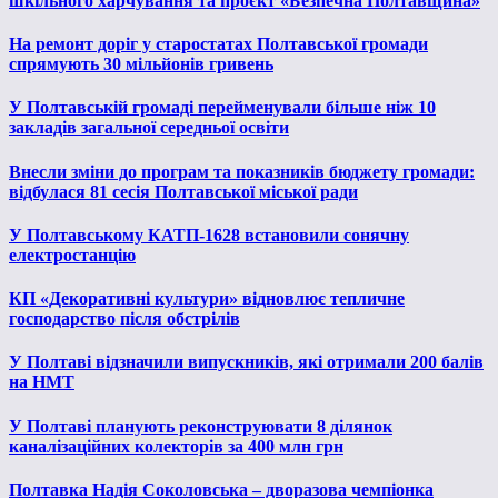
шкільного харчування та проєкт «Безпечна Полтавщина»
На ремонт доріг у старостатах Полтавської громади
спрямують 30 мільйонів гривень
У Полтавській громаді перейменували більше ніж 10
закладів загальної середньої освіти
Внесли зміни до програм та показників бюджету громади:
відбулася 81 сесія Полтавської міської ради
У Полтавському КАТП-1628 встановили сонячну
електростанцію
КП «Декоративні культури» відновлює тепличне
господарство після обстрілів
У Полтаві відзначили випускників, які отримали 200 балів
на НМТ
У Полтаві планують реконструювати 8 ділянок
каналізаційних колекторів за 400 млн грн
Полтавка Надія Соколовська – дворазова чемпіонка