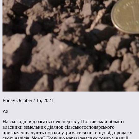
Friday October / 15, 2021
v.s
На сьогодні від багатьох експертів у Полтавській області
власники земельних ділянок сільськогосподарського
призначення чують поради утриматися поки що від продажу
своїх наділів. Чому? Тому що наразі земля як товар у нашій