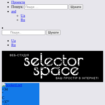
Проекти
Пошук:
asd
Ua
Ru
Ua
Ru
+
34
°
C
+
37°