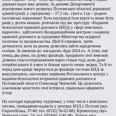
державі надто вже дешева. За даними Департаменту
агропромислового розвитку Полтавської обласної державної
адміністрації, у середньому – 37,3 тис. грн/га. І це – родючі
полтавські чорноземи! Хоча насправді їхня вартість може бути
разів у десять вищою, розповіли під час престуру «Надання
безоплатної правової допомоги (БПД) у сфері земельних
відносин», здійсненого Координаційним центром з надання
правової допомоги за підтримки Міністерства аграрної
політики та продовольства. Щоб її отримати, треба
дочекатися, коли на ринок дозволять зайти юридичним
особам. За законом це, нагадаємо, буде 2024-го. А отже, іще
понад два роки, на думку фахівців, продавати свої земельні
ділянки сільгосппризначення варто тільки тоді, коли дуже
потрібні кошти й узяти їх більше просто немає звідки. Та й то
перед цим краще звернутися до фахівців системи БПД за
консультацією, наголошує керівник Регіонального центру з
надання безоплатної вторинної правової допомоги в
Полтавській області Олександр Черчатий. Це дозволить
власникам захистити свої інтереси, правильно оформити
угоду.
На сьогодні юридичну підтримку, у тому числі з земельних
питань, громадянам надають у центрах БПД у Полтаві (вул.
Європейська, 37/40; тел. (0532) 56-02-88), Кременчуку (вул.
Небесної сотні, 54; тел. (05366) 3-00-38),
Лубнах (вул.