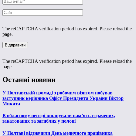
The reCAPTCHA verification period has expired. Please reload the
page.
The reCAPTCHA verification period has expired. Please reload the
page.
Останні новини
У Полтавській громаді з робочим візитом побував
заступник керівника Офісу Президента України Віктор
Микита
В обласному центрі вшанували пам’ять страчених,
закатованих та загиблих у полоні
У Полтаві відзначили День медичного працівника