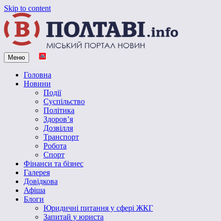
Skip to content
Меню
Vpoltave.info
Полтавський портал новин
Головна
Новини
Події
Суспільство
Політика
Здоров’я
Дозвілля
Транспорт
Робота
Спорт
Фінанси та бізнес
Галерея
Довідкова
Афіша
Блоги
Юридичні питання у сфері ЖКГ
Запитай у юриста