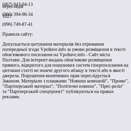
(067) 943-04-13
переглядів
(066) 394-98-34
1027
(096) 749-87-41
Правила сайту:
Допускається цитування матеріалів без отримання
попередньої згоди Vpoltave.info за умови розміщення в тексті
обов'язкового посилання на Vpoltave.info - Сайт міста
Полтави. Для інтернет-видань обов'язкове розміщення
прямого, відкритого для пошукових систем гіперпосилання на
цитовані статті не нижче другого абзацу в тексті або в якості
джерела. Порушення виняткових прав переслідується
Законом. Матеріали з плашками "Новини компаній", "Промо",
"Партнерський матеріал", "Політичні новини", "Прес-реліз"
та "Партнерський спецпроект" публікуються на правах
реклами.