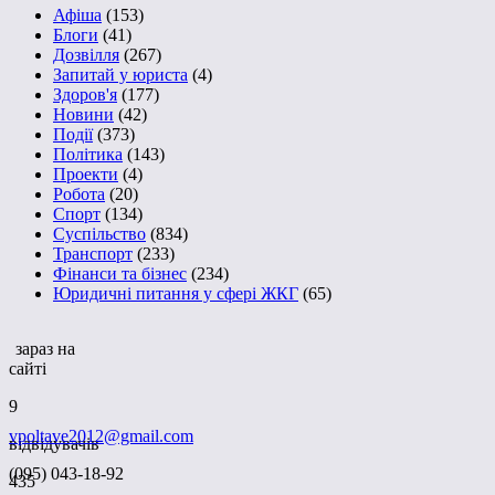
Афіша
(153)
Блоги
(41)
Дозвілля
(267)
Запитай у юриста
(4)
Здоров'я
(177)
Новини
(42)
Події
(373)
Політика
(143)
Проекти
(4)
Робота
(20)
Спорт
(134)
Суспільство
(834)
Транспорт
(233)
Фінанси та бізнес
(234)
Юридичні питання у сфері ЖКГ
(65)
зараз на
сайті
9
vpoltave2012@gmail.com
відвідувачів
(095) 043-18-92
435