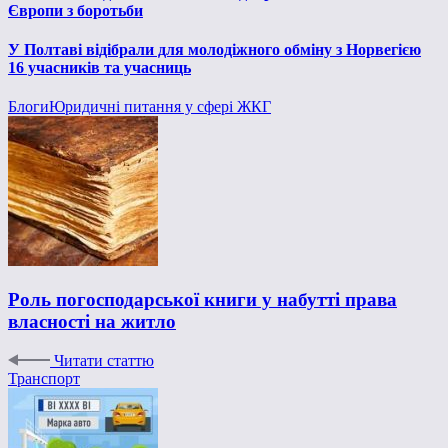
Європи з боротьби
У Полтаві відібрали для молодіжного обміну з Норвегією
16 учасників та учасниць
Блоги
Юридичні питання у сфері ЖКГ
Роль погосподарської книги у набутті права
власності на житло
Читати статтю
Транспорт