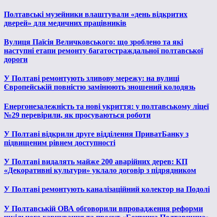
Полтавські музейники влаштували «день відкритих
дверей» для медичних працівників
Вулиця Паїсія Величковського: що зроблено та які
наступні етапи ремонту багатостраждальної полтавської
дороги
У Полтаві ремонтують зливову мережу: на вулиці
Європейській повністю замінюють зношений колодязь
Енергонезалежність та нові укриття: у полтавському ліцеї
№29 перевірили, як просуваються роботи
У Полтаві відкрили друге відділення ПриватБанку з
підвищеним рівнем доступності
У Полтаві видалять майже 200 аварійних дерев: КП
«Декоративні культури» уклало договір з підрядником
У Полтаві ремонтують каналізаційний колектор на Подолі
У Полтавській ОВА обговорили впровадження реформи