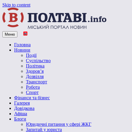
Skip to content
Меню
Vpoltave.info
Полтавський портал новин
Головна
Новини
Події
Суспільство
Політика
Здоров’я
Дозвілля
Транспорт
Робота
Спорт
Фінанси та бізнес
Галерея
Довідкова
Афіша
Блоги
Юридичні питання у сфері ЖКГ
Запитай у юриста