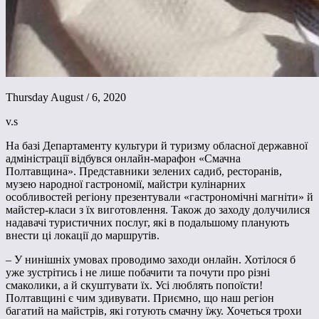
Thursday August / 6, 2020
v.s
На базі Департаменту культури й туризму обласної державної
адміністрації відбувся онлайн-марафон «Смачна
Полтавщина». Представники зелених садиб, ресторанів,
музею народної гастрономії, майстри кулінарних
особливостей регіону презентували «гастрономічні магніти» й
майстер-класи з їх виготовлення. Також до заходу долучилися
надавачі туристичних послуг, які в подальшому планують
внести ці локації до маршрутів.
– У нинішніх умовах проводимо заходи онлайн. Хотілося б
уже зустрітись і не лише побачити та почути про різні
смаколики, а й скуштувати їх. Усі люблять попоїсти!
Полтавщині є чим здивувати. Приємно, що наш регіон
багатий на майстрів, які готують смачну їжу. Хочеться трохи