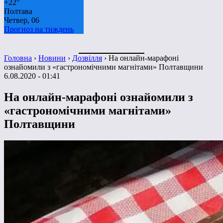
+
22°
Полтава
Четвер, 06
Прогноз на тиждень
Головна
›
Новини
›
Дозвілля
›
На онлайн-марафоні
ознайомили з «гастрономічними магнітами» Полтавщини
6.08.2020 - 01:41
На онлайн-марафоні ознайомили з
«гастрономічними магнітами»
Полтавщини