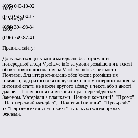
(095) 043-18-92
1005
(067) 943-04-13
переглядів
(066) 394-98-34
1905
(096) 749-87-41
Правила сайту:
Допускається цитування матеріалів без отримання
попередньої згоди Vpoltave.info за умови розміщення в тексті
обов'язкового посилання на Vpoltave.info - Сайт міста
Полтави. Для інтернет-видань обов'язкове розміщення
прямого, відкритого для пошукових систем гіперпосилання на
цитовані статті не нижче другого абзацу в тексті або в якості
джерела. Порушення виняткових прав переслідується
Законом. Матеріали з плашками "Новини компаній", "Промо",
"Партнерський матеріал", "Політичні новини", "Прес-реліз"
та "Партнерський спецпроект" публікуються на правах
реклами.