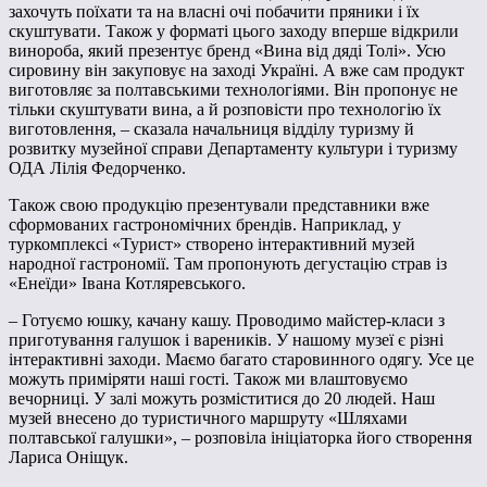
захочуть поїхати та на власні очі побачити пряники і їх
скуштувати. Також у форматі цього заходу вперше відкрили
винороба, який презентує бренд «Вина від дяді Толі». Усю
сировину він закуповує на заході Україні. А вже сам продукт
виготовляє за полтавськими технологіями. Він пропонує не
тільки скуштувати вина, а й розповісти про технологію їх
виготовлення, – сказала начальниця відділу туризму й
розвитку музейної справи Департаменту культури і туризму
ОДА Лілія Федорченко.
Також свою продукцію презентували представники вже
сформованих гастрономічних брендів. Наприклад, у
туркомплексі «Турист» створено інтерактивний музей
народної гастрономії. Там пропонують дегустацію страв із
«Енеїди» Івана Котляревського.
– Готуємо юшку, качану кашу. Проводимо майстер-класи з
приготування галушок і вареників. У нашому музеї є різні
інтерактивні заходи. Маємо багато старовинного одягу. Усе це
можуть приміряти наші гості. Також ми влаштовуємо
вечорниці. У залі можуть розміститися до 20 людей. Наш
музей внесено до туристичного маршруту «Шляхами
полтавської галушки», – розповіла ініціаторка його створення
Лариса Оніщук.