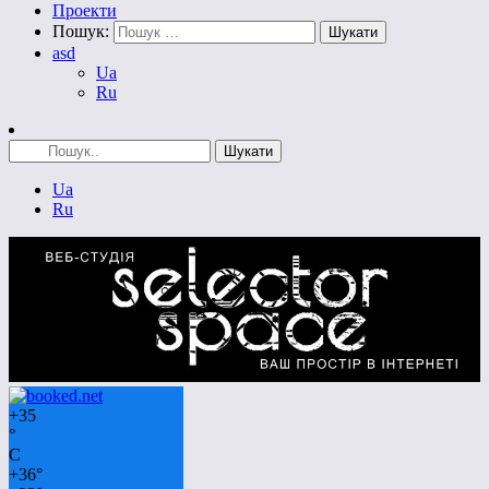
Проекти
Пошук:
asd
Ua
Ru
Ua
Ru
+
35
°
C
+
36°