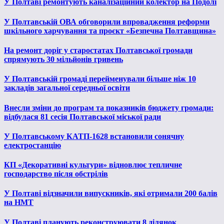
У Полтаві ремонтують каналізаційний колектор на Подолі
У Полтавській ОВА обговорили впровадження реформи
шкільного харчування та проєкт «Безпечна Полтавщина»
На ремонт доріг у старостатах Полтавської громади
спрямують 30 мільйонів гривень
У Полтавській громаді перейменували більше ніж 10
закладів загальної середньої освіти
Внесли зміни до програм та показників бюджету громади:
відбулася 81 сесія Полтавської міської ради
У Полтавському КАТП-1628 встановили сонячну
електростанцію
КП «Декоративні культури» відновлює тепличне
господарство після обстрілів
У Полтаві відзначили випускників, які отримали 200 балів
на НМТ
У Полтаві планують реконструювати 8 ділянок