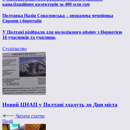
каналізаційних колекторів за 400 млн грн
Полтавка Надія Соколовська – дворазова чемпіонка
Європи з боротьби
У Полтаві відібрали для молодіжного обміну з Норвегією
16 учасників та учасниць
Суспільство
Новий ЦНАП у Полтаві здадуть до Дня міста
Читати статтю
Події