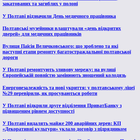
закатованих та загиблих у полоні
У Полтаві відзначили День медичного працівника
Полтавські музейники влаштували «день відкритих
дверей» для медичних працівників
Вулиця Паїсія Величковського: що зроблено та які
наступні етапи ремонту багатостраждальної полтавської
дороги
У Полтаві ремонтують зливову мережу: на вулиці
Європейській повністю замінюють зношений колодязь
Енергонезалежність та нові укриття: у полтавському ліцеї
№29 перевірили, як просуваються роботи
У Полтаві відкрили друге відділення ПриватБанку з
підвищеним рівнем доступності
У Полтаві видалять майже 200 аварійних дерев: КП
«Декоративні культури» уклало договір з підрядником