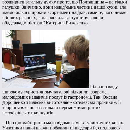
розширити загальну думку про те, що Полтавщина – це тільки
галушки. Звичайно, вони невід’ємна частина нашої кухні, але
маємо більш широкий асортимент наїдків, саме те, чого немає
в інших регіонах, – наголосила заступниця голови
облдержадміністрації Катерина Рижеченко.
Під час заходу
широкому туристичному загалові відкрили, зокрема,
маловідомих надавачів послуг із гастрономії. Так, Оксана
Дорошенко з Більська виготовляє «котелевські пряники». Її
творіння вже не раз ставали переможцями різних
всеукраїнських конкурсів.
– Про цю майстриню мало відомо саме в туристичних колах.
Учасники нашої школи побачили ці шедеври й, сподіваюся,