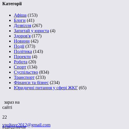
Категорії
Афіша
(153)
Блоги
(41)
Дозвілля
(267)
Запитай у юриста
(4)
Здоров'я
(177)
Новини
(42)
Події
(373)
Політика
(143)
Проекти
(4)
Робота
(20)
Спорт
(134)
Суспільство
(834)
Транспорт
(233)
Фінанси та бізнес
(234)
Юридичні питання у сфері ЖКГ
(65)
зараз на
сайті
22
vpoltave2012@gmail.com
відвідувачів