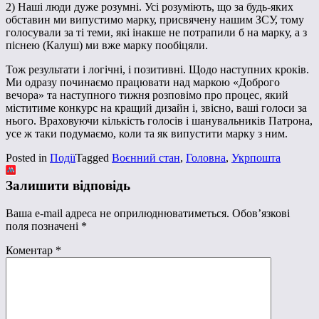
2) Наші люди дуже розумні. Усі розуміють, що за будь-яких
обставин ми випустимо марку, присвячену нашим ЗСУ, тому
голосували за ті теми, які інакше не потрапили б на марку, а з
піснею (Калуш) ми вже марку пообіцяли.
Тож результати і логічні, і позитивні. Щодо наступних кроків.
Ми одразу починаємо працювати над маркою «Доброго
вечора» та наступного тижня розповімо про процес, який
міститиме конкурс на кращий дизайн і, звісно, ваші голоси за
нього. Враховуючи кількість голосів і шанувальників Патрона,
усе ж таки подумаємо, коли та як випустити марку з ним.
Posted in
Події
Tagged
Воєнний стан
,
Головна
,
Укрпошта
Залишити відповідь
Ваша e-mail адреса не оприлюднюватиметься.
Обов’язкові
поля позначені
*
Коментар
*