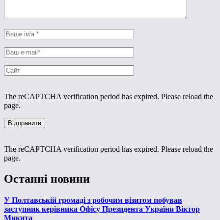
The reCAPTCHA verification period has expired. Please reload the
page.
The reCAPTCHA verification period has expired. Please reload the
page.
Останні новини
У Полтавській громаді з робочим візитом побував
заступник керівника Офісу Президента України Віктор
Микита