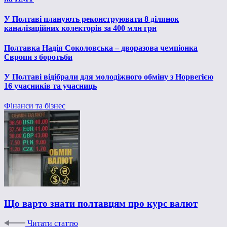
У Полтаві планують реконструювати 8 ділянок
каналізаційних колекторів за 400 млн грн
Полтавка Надія Соколовська – дворазова чемпіонка
Європи з боротьби
У Полтаві відібрали для молодіжного обміну з Норвегією
16 учасників та учасниць
Фінанси та бізнес
Що варто знати полтавцям про курс валют
Читати статтю