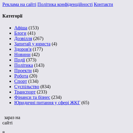
Реклама на сайті
Політика конфіденційності
Контакти
Категорії
Афіша
(153)
Блоги
(41)
Дозвілля
(267)
Запитай у юриста
(4)
Здоров'я
(177)
Новини
(42)
Події
(373)
Політика
(143)
Проекти
(4)
Робота
(20)
Спорт
(134)
Суспільство
(834)
Транспорт
(233)
Фінанси та бізнес
(234)
Юридичні питання у сфері ЖКГ
(65)
зараз на
сайті
8