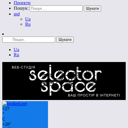
Проекти
Пошук:
asd
Ua
Ru
Ua
Ru
+
27
°
C
+
28°