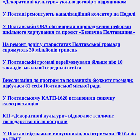
«Декоративні культури» уклало договір з підрядником
У Полтаві ремонтують каналізаційний колектор на Подолі
У Полтавській ОВА обговорили впровадження реформи
шкільного харчування та проєкт «Безпечна Полтавщина»
На ремонт доріг у старостатах Полтавської громади
спрямують 30 мільйонів гривень
У Полтавській громаді перейменували більше ніж 10
закладів загальної середньої освіти
Внесли зміни до програм та показників бюджету громади:
відбулася 81 сесія Полтавської міської ради
У Полтавському КАТП-1628 встановили сонячну
електростанцію
КП «Декоративні культури» відновлює тепличне
господарство після обстрілів
У Полтаві відзначили випускників, які отримали 200 балів
на НМТ