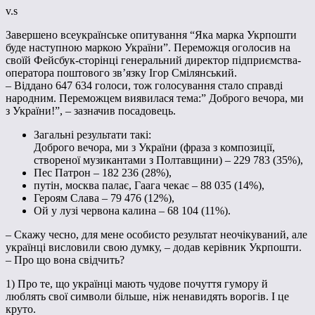
v.s
Завершено всеукраїнське опитування “Яка марка Укрпошти
буде наступною маркою України”. Переможця оголосив на
своїй Фейсбук-сторінці генеральний директор підприємства-
оператора поштового зв’язку Ігор Смілянський.
– Віддано 647 634 голоси, тож голосування стало справді
народним. Переможцем виявилася тема:” Доброго вечора, ми
з України!”, – зазначив посадовець.
Загальні результати такі:
Доброго вечора, ми з України (фраза з композиції,
створеної музикантами з Полтавщини) – 229 783 (35%),
Пес Патрон – 182 236 (28%),
путін, москва палає, Гаага чекає – 88 035 (14%),
Героям Слава – 79 476 (12%),
Ой у лузі червона калина – 68 104 (11%).
– Скажу чесно, для мене особисто результат неочікуваний, але
українці висловили свою думку, – додав керівник Укрпошти.
– Про що вона свідчить?
1) Про те, що українці мають чудове почуття гумору й
люблять свої символи більше, ніж ненавидять ворогів. І це
круто.