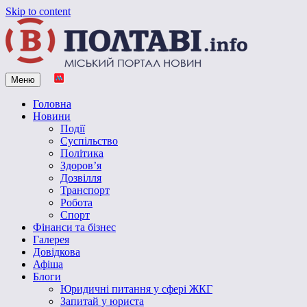
Skip to content
Меню
Vpoltave.info
Полтавський портал новин
Головна
Новини
Події
Суспільство
Політика
Здоров’я
Дозвілля
Транспорт
Робота
Спорт
Фінанси та бізнес
Галерея
Довідкова
Афіша
Блоги
Юридичні питання у сфері ЖКГ
Запитай у юриста