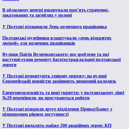
В обласному центрі вшанували пам’ять страчених,
закатованих та загиблих у полоні
У Полтаві відзначили День медичного працівника
Полтавські музейники влаштували «день відкритих
дверей» для медичних працівників
Вулиця Паїсія Величковського: що зроблено та які
наступні етапи ремонту багатостраждальної полтавської
дороги
У Полтаві ремонтують зливову мережу: на вулиці
Європейській повністю замінюють зношений колодязь
Енергонезалежність та нові укриття: у полтавському ліцеї
№29 перевірили, як просуваються роботи
У Полтаві відкрили друге відділення ПриватБанку з
підвищеним рівнем доступності
У Полтаві видалять майже 200 аварійних дерев: КП