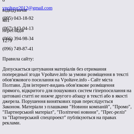
vpoltave2012@gmail.com
відвідувачів
(095) 043-18-92
481
(067) 943-04-13
переглядів
(066) 394-98-34
1279
(096) 749-87-41
Правила сайту:
Допускається цитування матеріалів без отримання
попередньої згоди Vpoltave.info за умови розміщення в тексті
обов'язкового посилання на Vpoltave.info - Сайт міста
Полтави. Для інтернет-видань обов'язкове розміщення
прямого, відкритого для пошукових систем гіперпосилання на
цитовані статті не нижче другого абзацу в тексті або в якості
джерела. Порушення виняткових прав переслідується
Законом. Матеріали з плашками "Новини компаній", "Промо",
"Партнерський матеріал", "Політичні новини", "Прес-реліз"
та "Партнерський спецпроект" публікуються на правах
реклами.