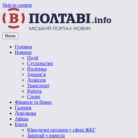
Skip to content
Меню
Vpoltave.info
Полтавський портал новин
Головна
Новини
Події
Суспільство
Політика
Здоров’я
Дозвілля
Транспорт
Робота
Спорт
Фінанси та бізнес
Галерея
Довідкова
Афіша
Блоги
Юридичні питання у сфері ЖКГ
Запитай у юриста