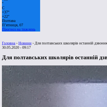
°
C
+
37°
+
22°
Полтава
П’ятниця, 07
Прогноз на тиждень
Головна
›
Новини
›
Для полтавських школярів останній дзвони
30.05.2020 - 09:17
Для полтавських школярів останній дз