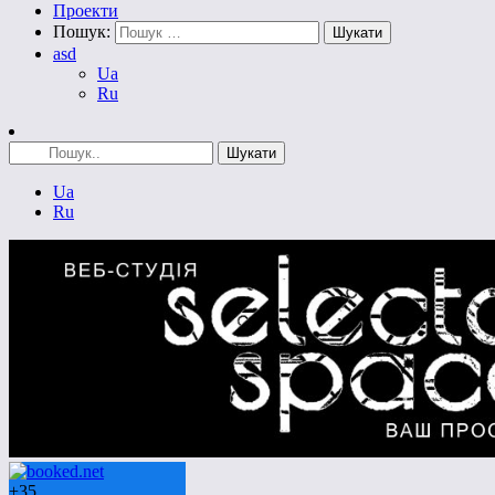
Проекти
Пошук:
asd
Ua
Ru
Ua
Ru
+
35