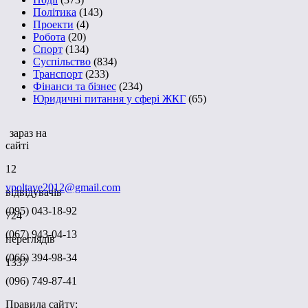
Політика
(143)
Проекти
(4)
Робота
(20)
Спорт
(134)
Суспільство
(834)
Транспорт
(233)
Фінанси та бізнес
(234)
Юридичні питання у сфері ЖКГ
(65)
зараз на
сайті
12
vpoltave2012@gmail.com
відвідувачів
(095) 043-18-92
724
(067) 943-04-13
переглядів
(066) 394-98-34
1337
(096) 749-87-41
Правила сайту: