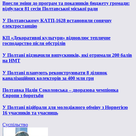
Внесли зміни до програм та показників бюджету громади:
відбулася 81 сесія Полтавської міської ради
У Полтавському КАТП-1628 встановили сонячну
електростанцію
КП «Декоративні культури» відновлює тепличне
господарство після обстрілів
У Полтаві відзначили випускників, які отримали 200 балів
на НМТ
У Полтаві планують реконструювати 8 ділянок
каналізаційних колекторів за 400 млн грн
Полтавка Надія Соколовська – дворазова чемпіонка
Європи з боротьби
У Полтаві відібрали для молодіжного обміну з Норвегією
16 учасників та учасниць
Суспільство