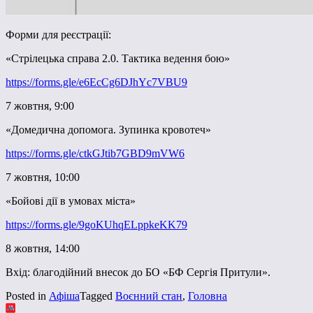
Форми для реєстрації:
«Стрілецька справа 2.0. Тактика ведення бою»
https://forms.gle/e6EcCg6DJhYc7VBU9
7 жовтня, 9:00
«Домедична допомога. Зупинка кровотеч»
https://forms.gle/ctkGJtib7GBD9mVW6
7 жовтня, 10:00
«Бойові дії в умовах міста»
https://forms.gle/9goKUhqELppkeKK79
8 жовтня, 14:00
Вхід: благодійний внесок до БО «БФ Сергія Притули».
Posted in
Афіша
Tagged
Воєнний стан
,
Головна