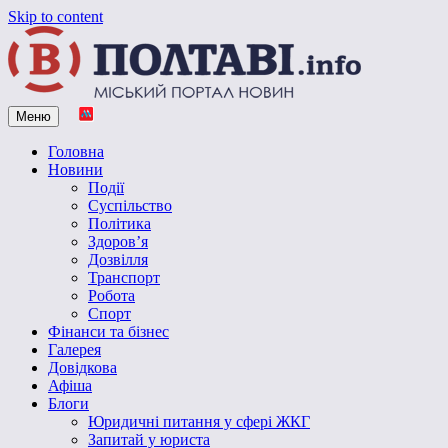
Skip to content
Меню
Vpoltave.info
Полтавський портал новин
Головна
Новини
Події
Суспільство
Політика
Здоров’я
Дозвілля
Транспорт
Робота
Спорт
Фінанси та бізнес
Галерея
Довідкова
Афіша
Блоги
Юридичні питання у сфері ЖКГ
Запитай у юриста