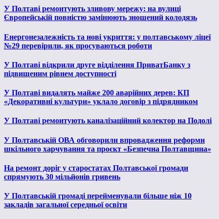
У Полтаві ремонтують зливову мережу: на вулиці
Європейській повністю замінюють зношений колодязь
Енергонезалежність та нові укриття: у полтавському ліцеї
№29 перевірили, як просуваються роботи
У Полтаві відкрили друге відділення ПриватБанку з
підвищеним рівнем доступності
У Полтаві видалять майже 200 аварійних дерев: КП
«Декоративні культури» уклало договір з підрядником
У Полтаві ремонтують каналізаційний колектор на Подолі
У Полтавській ОВА обговорили впровадження реформи
шкільного харчування та проєкт «Безпечна Полтавщина»
На ремонт доріг у старостатах Полтавської громади
спрямують 30 мільйонів гривень
У Полтавській громаді перейменували більше ніж 10
закладів загальної середньої освіти