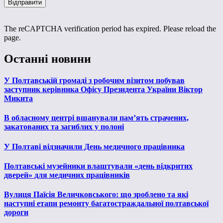
The reCAPTCHA verification period has expired. Please reload the
page.
Останні новини
У Полтавській громаді з робочим візитом побував
заступник керівника Офісу Президента України Віктор
Микита
В обласному центрі вшанували пам’ять страчених,
закатованих та загиблих у полоні
У Полтаві відзначили День медичного працівника
Полтавські музейники влаштували «день відкритих
дверей» для медичних працівників
Вулиця Паїсія Величковського: що зроблено та які
наступні етапи ремонту багатостраждальної полтавської
дороги