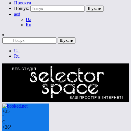
Проекти
Пошук:
asd
Ua
Ru
Ua
Ru
+
35
°
C
+
36°