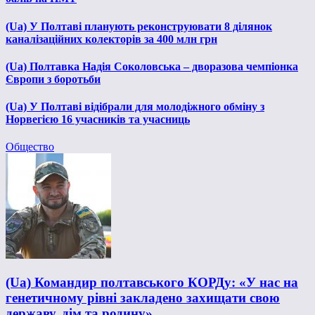
(Ua) У Полтаві планують реконструювати 8 ділянок
каналізаційних колекторів за 400 млн грн
(Ua) Полтавка Надія Соколовська – дворазова чемпіонка
Європи з боротьби
(Ua) У Полтаві відібрали для молодіжного обміну з
Норвегією 16 учасників та учасниць
Общество
(Ua) Командир полтавського КОРДу: «У нас на
генетичному рівні закладено захищати свою
державу, дім та родину»