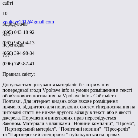
сайті
10
vpoltave2012@gmail.com
відвідувачів
(095) 043-18-92
334
(067) 943-04-13
переглядів
(066) 394-98-34
757
(096) 749-87-41
Правила сайту:
Допускається цитування матеріалів без отримання
попередньої згоди Vpoltave.info за умови розміщення в тексті
обов'язкового посилання на Vpoltave.info - Сайт міста
Полтави. Для інтернет-видань обов'язкове розміщення
прямого, відкритого для пошукових систем гіперпосилання на
цитовані статті не нижче другого абзацу в тексті або в якості
джерела. Порушення виняткових прав переслідується
Законом. Матеріали з плашками "Новини компаній", "Промо",
"Партнерський матеріал", "Політичні новини", "Прес-реліз"
та "Партнерський спецпроект" публікуються на правах