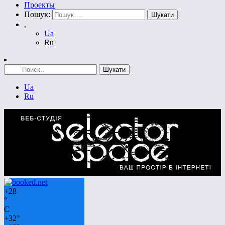
Проекты
Пошук:
.
Ua
Ru
Ua
Ru
+
28
°
C
+
32°