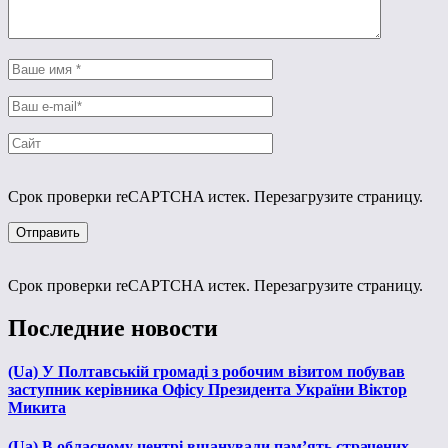
Срок проверки reCAPTCHA истек. Перезагрузите страницу.
Срок проверки reCAPTCHA истек. Перезагрузите страницу.
Последние новости
(Ua) У Полтавській громаді з робочим візитом побував
заступник керівника Офісу Президента України Віктор
Микита
(Ua) В обласному центрі вшанували пам’ять страчених,