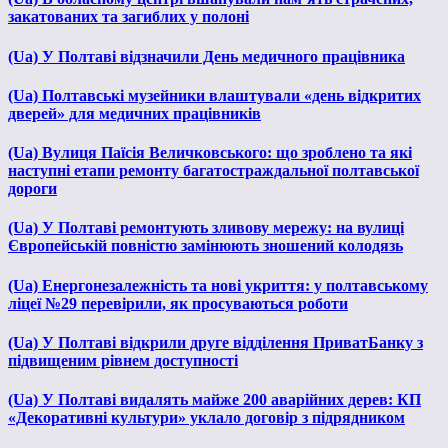
закатованих та загиблих у полоні
(Ua) У Полтаві відзначили День медичного працівника
(Ua) Полтавські музейники влаштували «день відкритих
дверей» для медичних працівників
(Ua) Вулиця Паїсія Величковського: що зроблено та які
наступні етапи ремонту багатостраждальної полтавської
дороги
(Ua) У Полтаві ремонтують зливову мережу: на вулиці
Європейській повністю замінюють зношений колодязь
(Ua) Енергонезалежність та нові укриття: у полтавському
ліцеї №29 перевірили, як просуваються роботи
(Ua) У Полтаві відкрили друге відділення ПриватБанку з
підвищеним рівнем доступності
(Ua) У Полтаві видалять майже 200 аварійних дерев: КП
«Декоративні культури» уклало договір з підрядником