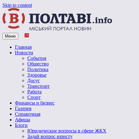
Skip to content
Меню
Vpoltave.info
Полтавский портал новостей
Главная
Новости
События
Общество
Политика
Здоровье
Досуг
Транспорт
Работа
Спорт
Финансы и бизнес
Галерея
Справочная
Афиша
Блоги
Юридические вопросы в сфере ЖКХ
Задай вопрос юристу