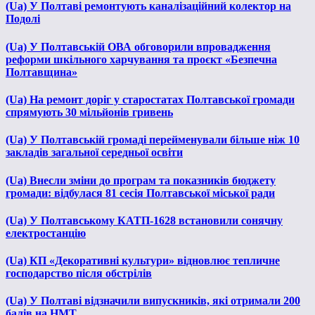
(Ua) У Полтаві ремонтують каналізаційний колектор на
Подолі
(Ua) У Полтавській ОВА обговорили впровадження
реформи шкільного харчування та проєкт «Безпечна
Полтавщина»
(Ua) На ремонт доріг у старостатах Полтавської громади
спрямують 30 мільйонів гривень
(Ua) У Полтавській громаді перейменували більше ніж 10
закладів загальної середньої освіти
(Ua) Внесли зміни до програм та показників бюджету
громади: відбулася 81 сесія Полтавської міської ради
(Ua) У Полтавському КАТП-1628 встановили сонячну
електростанцію
(Ua) КП «Декоративні культури» відновлює тепличне
господарство після обстрілів
(Ua) У Полтаві відзначили випускників, які отримали 200
балів на НМТ