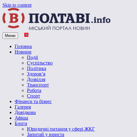
Skip to content
Меню
Vpoltave.info
Полтавський портал новин
Головна
Новини
Події
Суспільство
Політика
Здоров’я
Дозвілля
Транспорт
Робота
Спорт
Фінанси та бізнес
Галерея
Довідкова
Афіша
Блоги
Юридичні питання у сфері ЖКГ
Запитай у юриста