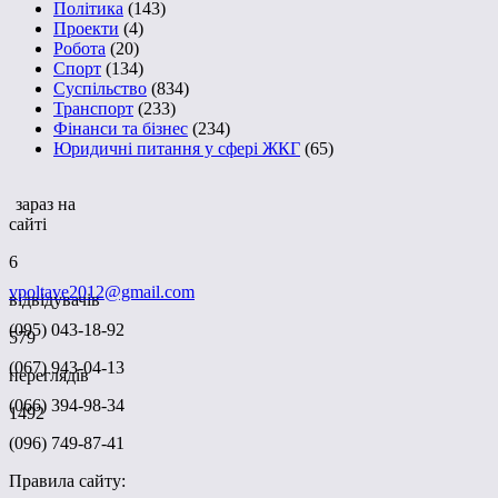
Політика
(143)
Проекти
(4)
Робота
(20)
Спорт
(134)
Суспільство
(834)
Транспорт
(233)
Фінанси та бізнес
(234)
Юридичні питання у сфері ЖКГ
(65)
зараз на
сайті
6
vpoltave2012@gmail.com
відвідувачів
(095) 043-18-92
579
(067) 943-04-13
переглядів
(066) 394-98-34
1492
(096) 749-87-41
Правила сайту: