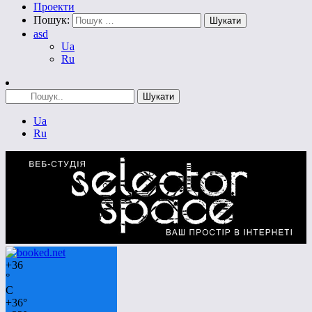
Проекти
Пошук:
asd
Ua
Ru
Ua
Ru
+
36
°
C
+
36°