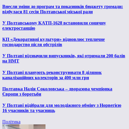
Внесли зміни до програм та показників бюджету громади:
відбулася 81 сесія Полтавської міської ради
У Полтавському КАТП-1628 встановили сонячну
електростанцію
КП «Декоративні культури» відновлює тепличне
господарство після обстрілів
У Полтаві відзначили випускників, які отримали 200 балів
на НМТ
У Полтаві планують реконструювати 8 ділянок
каналізаційних колекторів за 400 млн грн
Полтавка Надія Соколовська – дворазова чемпіонка
Європи з боротьби
У Полтаві відібрали для молодіжного обміну з Норвегією
16 учасників та учасниць
Політика