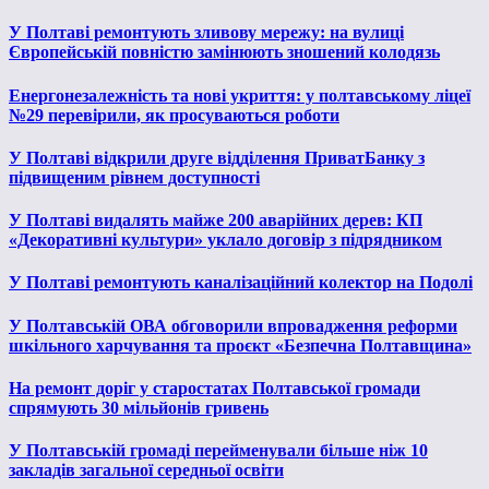
У Полтаві ремонтують зливову мережу: на вулиці
Європейській повністю замінюють зношений колодязь
Енергонезалежність та нові укриття: у полтавському ліцеї
№29 перевірили, як просуваються роботи
У Полтаві відкрили друге відділення ПриватБанку з
підвищеним рівнем доступності
У Полтаві видалять майже 200 аварійних дерев: КП
«Декоративні культури» уклало договір з підрядником
У Полтаві ремонтують каналізаційний колектор на Подолі
У Полтавській ОВА обговорили впровадження реформи
шкільного харчування та проєкт «Безпечна Полтавщина»
На ремонт доріг у старостатах Полтавської громади
спрямують 30 мільйонів гривень
У Полтавській громаді перейменували більше ніж 10
закладів загальної середньої освіти