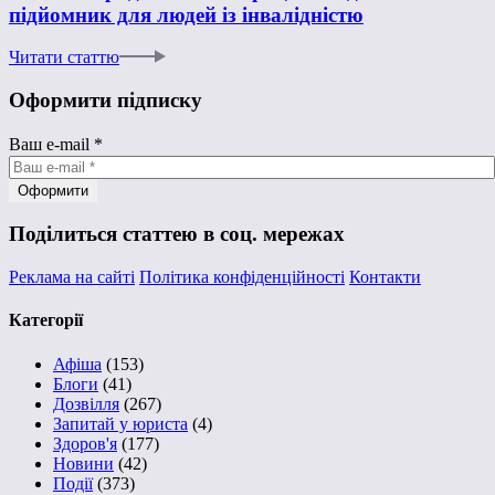
підйомник для людей із інвалідністю
Читати статтю
Оформити підписку
Ваш e-mail
*
Поділиться статтею в соц. мережах
Реклама на сайті
Політика конфіденційності
Контакти
Категорії
Афіша
(153)
Блоги
(41)
Дозвілля
(267)
Запитай у юриста
(4)
Здоров'я
(177)
Новини
(42)
Події
(373)