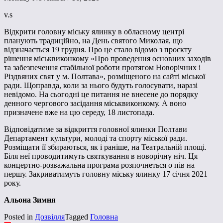
v.s
Відкрити головну міську ялинку в обласному центрі
планують традиційно, на День святого Миколая, що
відзначається 19 грудня. Про це стало відомо з проєкту
рішення міськвиконкому «Про проведення основних заходів
та забезпечення стабільної роботи протягом Новорічних і
Різдвяних свят у м. Полтава», розміщеного на сайті міської
ради. Щоправда, коли за нього будуть голосувати, наразі
невідомо. На сьогодні це питання не внесене до порядку
денного чергового засідання міськвиконкому. А воно
призначене вже на цю середу, 18 листопада.
Відповідатиме за відкриття головної ялинки Полтави
Департамент культури, молоді та спорту міської ради.
Розміщати її збираються, як і раніше, на Театральній площі.
Біля неї проводитимуть святкування в новорічну ніч. Ця
концертно-розважальна програма розпочнеться о пів на
першу. Закриватимуть головну міську ялинку 17 січня 2021
року.
Альона Зимня
Posted in
Дозвілля
Tagged
Головна