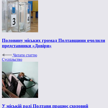
Половину міських громад Полтавщини очолили
представники «Довіри»
Читати статтю
Суспільство
У міській раді Полтави працює сходовий