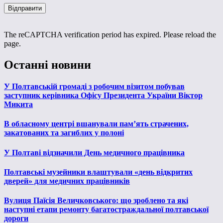
The reCAPTCHA verification period has expired. Please reload the
page.
Останні новини
У Полтавській громаді з робочим візитом побував
заступник керівника Офісу Президента України Віктор
Микита
В обласному центрі вшанували пам’ять страчених,
закатованих та загиблих у полоні
У Полтаві відзначили День медичного працівника
Полтавські музейники влаштували «день відкритих
дверей» для медичних працівників
Вулиця Паїсія Величковського: що зроблено та які
наступні етапи ремонту багатостраждальної полтавської
дороги