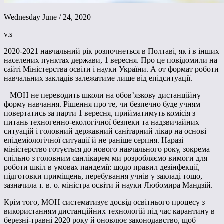
Wednesday June / 24, 2020
v.s
2020-2021 навчальний рік розпочнеться в Полтаві, як і в інших
населених пунктах держави, 1 вересня. Про це повідомили на
сайті Міністерства освіти і науки України. А от формат роботи
навчальних закладів залежатиме лише від епідситуації.
– МОН не переводить школи на обов’язкову дистанційну
форму навчання. Рішення про те, чи безпечно буде учням
повертатись за парти 1 вересня, прийматимуть комісія з
питань техногенно-екологічної безпеки та надзвичайних
ситуацій і головний державний санітарний лікар на основі
епідеміологічної ситуації й не раніше серпня. Наразі
міністерство готується до нового навчального року, зокрема
спільно з головним санлікарем ми розробляємо вимоги для
роботи шкіл в умовах пандемії: щодо правил дезінфекції,
підготовки приміщень, перебування учнів у закладі тощо, –
зазначила т. в. о. міністра освіти й науки Любомира Мандзій.
Крім того, МОН систематизує досвід освітнього процесу з
використанням дистанційних технологій під час карантину в
березні-травні 2020 року й оновлює законодавство, щоб