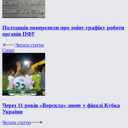
Полтавців попередили про зміну графіку роботи
органів ПФУ
Читати статтю
Спорт
Через 11 років «Ворскла» знову у фіналі Кубка
України
Читати статтю