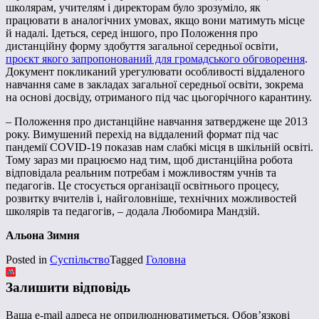
школярам, учителям і директорам було зрозуміло, як
працювати в аналогічних умовах, якщо вони матимуть місце
й надалі. Ідеться, серед іншого, про Положення про
дистанційну форму здобуття загальної середньої освіти,
проєкт якого запропонований для громадського обговорення
.
Документ покликаний урегулювати особливості віддаленого
навчання саме в закладах загальної середньої освіти, зокрема
на основі досвіду, отриманого під час цьогорічного карантину.
– Положення про дистанційне навчання затверджене ще 2013
року. Вимушений перехід на віддалений формат під час
пандемії COVID-19 показав нам слабкі місця в шкільній освіті.
Тому зараз ми працюємо над тим, щоб дистанційна робота
відповідала реальним потребам і можливостям учнів та
педагогів. Це стосується організації освітнього процесу,
розвитку вчителів і, найголовніше, технічних можливостей
школярів та педагогів, – додала Любомира Мандзій.
Альона Зимня
Posted in
Суспільство
Tagged
Головна
Залишити відповідь
Ваша e-mail адреса не оприлюднюватиметься.
Обов’язкові