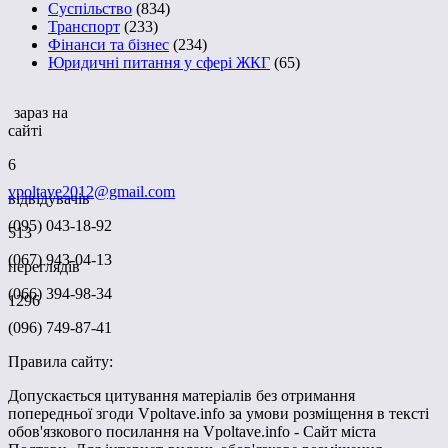
Суспільство
(834)
Транспорт
(233)
Фінанси та бізнес
(234)
Юридичні питання у сфері ЖКГ
(65)
зараз на
сайті
6
vpoltave2012@gmail.com
відвідувачів
(095) 043-18-92
513
(067) 943-04-13
переглядів
(066) 394-98-34
1296
(096) 749-87-41
Правила сайту:
Допускається цитування матеріалів без отримання
попередньої згоди Vpoltave.info за умови розміщення в тексті
обов'язкового посилання на Vpoltave.info - Сайт міста