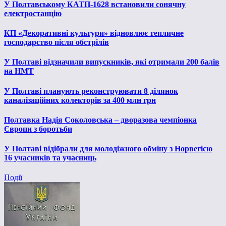
У Полтавському КАТП-1628 встановили сонячну
електростанцію
КП «Декоративні культури» відновлює тепличне
господарство після обстрілів
У Полтаві відзначили випускників, які отримали 200 балів
на НМТ
У Полтаві планують реконструювати 8 ділянок
каналізаційних колекторів за 400 млн грн
Полтавка Надія Соколовська – дворазова чемпіонка
Європи з боротьби
У Полтаві відібрали для молодіжного обміну з Норвегією
16 учасників та учасниць
Події