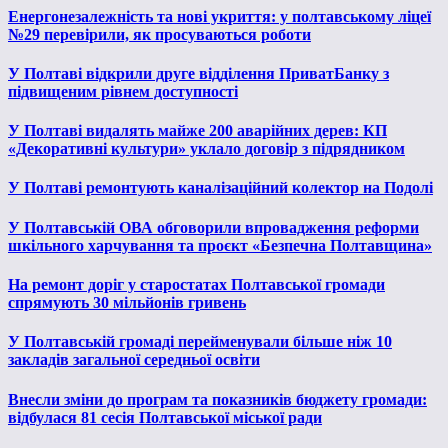
Енергонезалежність та нові укриття: у полтавському ліцеї
№29 перевірили, як просуваються роботи
У Полтаві відкрили друге відділення ПриватБанку з
підвищеним рівнем доступності
У Полтаві видалять майже 200 аварійних дерев: КП
«Декоративні культури» уклало договір з підрядником
У Полтаві ремонтують каналізаційний колектор на Подолі
У Полтавській ОВА обговорили впровадження реформи
шкільного харчування та проєкт «Безпечна Полтавщина»
На ремонт доріг у старостатах Полтавської громади
спрямують 30 мільйонів гривень
У Полтавській громаді перейменували більше ніж 10
закладів загальної середньої освіти
Внесли зміни до програм та показників бюджету громади:
відбулася 81 сесія Полтавської міської ради