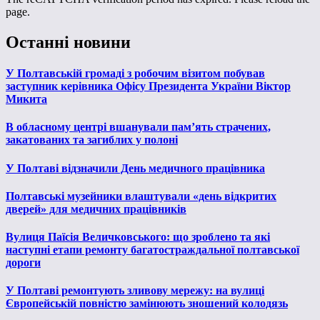
page.
Останні новини
У Полтавській громаді з робочим візитом побував
заступник керівника Офісу Президента України Віктор
Микита
В обласному центрі вшанували пам’ять страчених,
закатованих та загиблих у полоні
У Полтаві відзначили День медичного працівника
Полтавські музейники влаштували «день відкритих
дверей» для медичних працівників
Вулиця Паїсія Величковського: що зроблено та які
наступні етапи ремонту багатостраждальної полтавської
дороги
У Полтаві ремонтують зливову мережу: на вулиці
Європейській повністю замінюють зношений колодязь