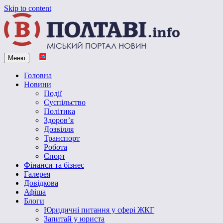
Skip to content
Меню
Vpoltave.info
Полтавський портал новин
Головна
Новини
Події
Суспільство
Політика
Здоров’я
Дозвілля
Транспорт
Робота
Спорт
Фінанси та бізнес
Галерея
Довідкова
Афіша
Блоги
Юридичні питання у сфері ЖКГ
Запитай у юриста