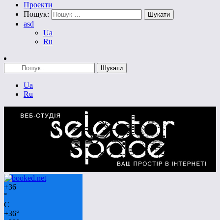
Проекти
Пошук:
asd
Ua
Ru
Ua
Ru
+
36
°
C
+
36°