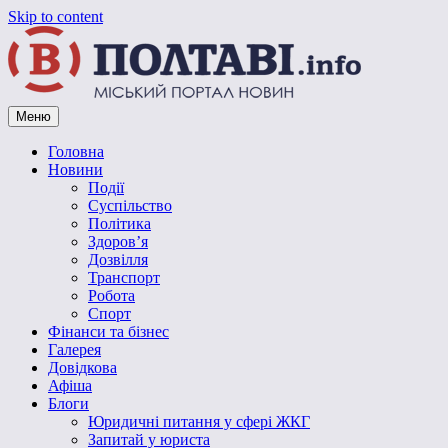
Skip to content
Меню
Vpoltave.info
Полтавський портал новин
Головна
Новини
Події
Суспільство
Політика
Здоров’я
Дозвілля
Транспорт
Робота
Спорт
Фінанси та бізнес
Галерея
Довідкова
Афіша
Блоги
Юридичні питання у сфері ЖКГ
Запитай у юриста