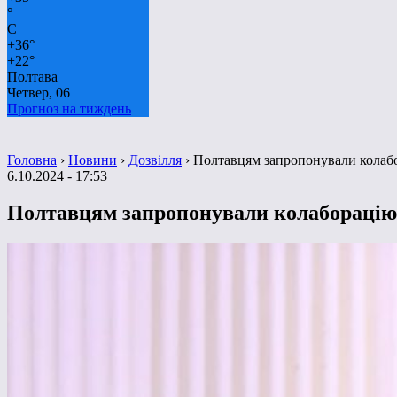
°
C
+
36°
+
22°
Полтава
Четвер, 06
Прогноз на тиждень
Головна
›
Новини
›
Дозвілля
›
Полтавцям запропонували колабо
6.10.2024 - 17:53
Полтавцям запропонували колаборацію