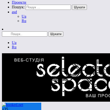
Проекти
Пошук:
asd
Ua
Ru
Ua
Ru
+
35