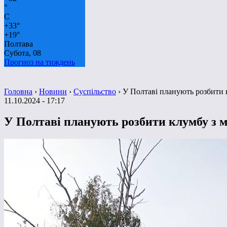
°
C
+
33°
+
19°
Полтава
Субота, 08
Прогноз на тиждень
Головна
›
Новини
›
Суспільство
›
У Полтаві планують розбити 
11.10.2024 - 17:17
У Полтаві планують розбити клумбу з 