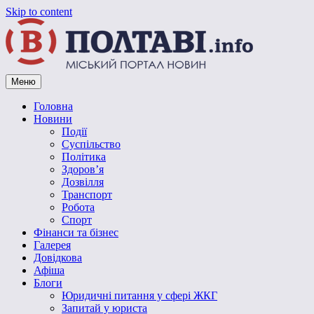
Skip to content
Меню
Vpoltave.info
Полтавський портал новин
Головна
Новини
Події
Суспільство
Політика
Здоров’я
Дозвілля
Транспорт
Робота
Спорт
Фінанси та бізнес
Галерея
Довідкова
Афіша
Блоги
Юридичні питання у сфері ЖКГ
Запитай у юриста