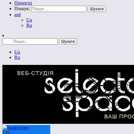
Проекти
Пошук:
asd
Ua
Ru
Ua
Ru
+
32