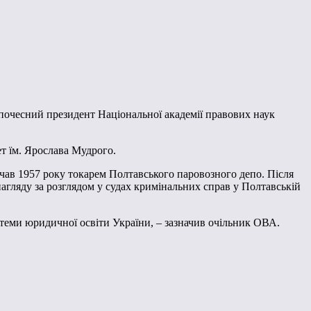
, почесний президент Національної академії правових наук
т їм. Ярослава Мудрого.
почав 1957 року токарем Полтавського паровозного депо. Після
агляду за розглядом у судах кримінальних справ у Полтавській
истеми юридичної освіти України, – зазначив очільник ОВА.