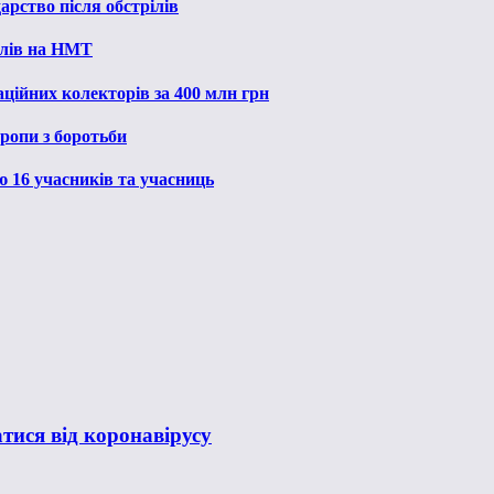
рство після обстрілів
алів на НМТ
ційних колекторів за 400 млн грн
ропи з боротьби
ю 16 учасників та учасниць
ися від коронавірусу