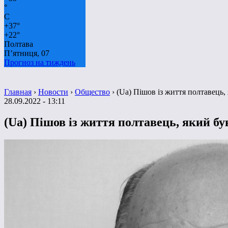
°
C
+
37°
+
22°
Полтава
П’ятниця, 07
Прогноз на тиждень
Главная
›
Новости
›
Общество
›
(Ua) Пішов із життя полтавець, 
28.09.2022 - 13:11
(Ua) Пішов із життя полтавець, який був