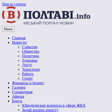
Skip to content
Меню
Vpoltave.info
Полтавский портал новостей
Главная
Новости
События
Общество
Политика
Здоровье
Досуг
Транспорт
Работа
Спорт
Финансы и бизнес
Галерея
Справочная
Афиша
Блоги
Юридические вопросы в сфере ЖКХ
Задай вопрос юристу