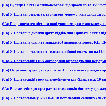
(Ua) Вулиця Паїсія Величковського: що зроблено та які нас
(Ua) У Полтаві ремонтують зливову мережу: на вулиці Євр
(Ua) Енергонезалежність та нові укриття: у полтавському л
(Ua) У Полтаві відкрили друге відділення ПриватБанку з п
(Ua) У Полтаві видалять майже 200 аварійних дерев: КП «Д
(Ua) У Полтаві ремонтують каналізаційний колектор на Под
(Ua) У Полтавській ОВА обговорили впровадження реформ
(Ua) На ремонт доріг у старостатах Полтавської громади сп
(Ua) У Полтавській громаді перейменували більше ніж 10 зак
(Ua) Внесли зміни до програм та показників бюджету громади
(Ua) У Полтавському КАТП-1628 встановили сонячну елект