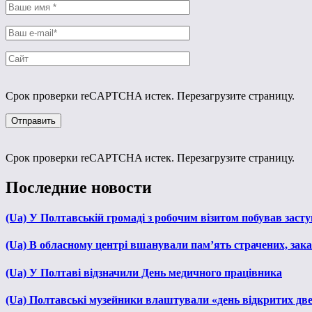
Срок проверки reCAPTCHA истек. Перезагрузите страницу.
Срок проверки reCAPTCHA истек. Перезагрузите страницу.
Последние новости
(Ua) У Полтавській громаді з робочим візитом побував зас
(Ua) В обласному центрі вшанували пам’ять страчених, зака
(Ua) У Полтаві відзначили День медичного працівника
(Ua) Полтавські музейники влаштували «день відкритих дв