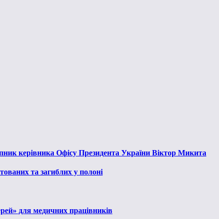
тупник керівника Офісу Президента України Віктор Микита
тованих та загиблих у полоні
ерей» для медичних працівників