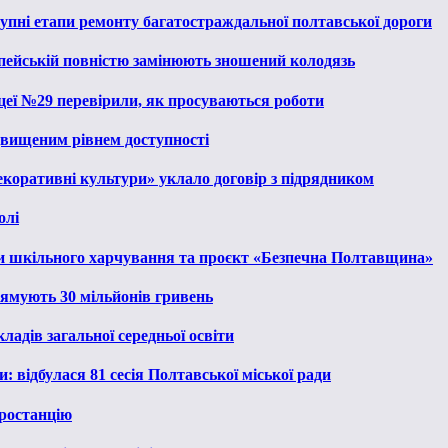
тупні етапи ремонту багатостраждальної полтавської дороги
опейській повністю замінюють зношений колодязь
іцеї №29 перевірили, як просуваються роботи
ідвищеним рівнем доступності
екоративні культури» уклало договір з підрядником
олі
и шкільного харчування та проєкт «Безпечна Полтавщина»
рямують 30 мільйонів гривень
ладів загальної середньої освіти
: відбулася 81 сесія Полтавської міської ради
ростанцію