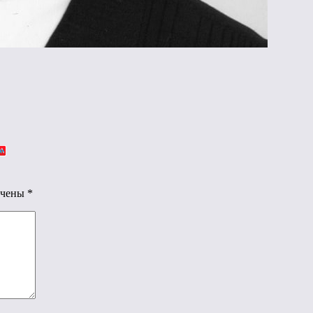
ечены
*