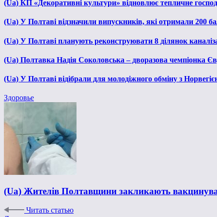
(Ua) КП «Декоративні культури» відновлює тепличне господа
(Ua) У Полтаві відзначили випускників, які отримали 200 б
(Ua) У Полтаві планують реконструювати 8 ділянок каналіза
(Ua) Полтавка Надія Соколовська – дворазова чемпіонка Єв
(Ua) У Полтаві відібрали для молодіжного обміну з Норвегіє
Здоровье
(Ua) Жителів Полтавщини закликають вакцинуват
Читать статью