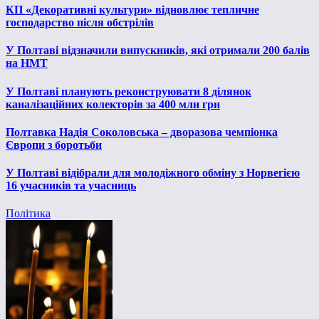
КП «Декоративні культури» відновлює тепличне
господарство після обстрілів
У Полтаві відзначили випускників, які отримали 200 балів
на НМТ
У Полтаві планують реконструювати 8 ділянок
каналізаційних колекторів за 400 млн грн
Полтавка Надія Соколовська – дворазова чемпіонка
Європи з боротьби
У Полтаві відібрали для молодіжного обміну з Норвегією
16 учасників та учасниць
Політика