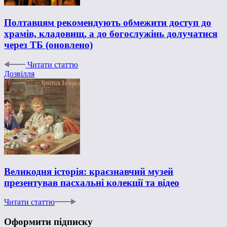
Полтавцям рекомендують обмежити доступ до
храмів, кладовищ, а до богослужінь долучатися
через ТБ (оновлено)
Читати статтю
Дозвілля
Великодня історія: краєзнавчий музей
презентував пасхальні колекції та відео
Читати статтю
Оформити підписку