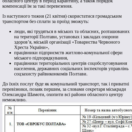
обласного центру в період карантину, а також порядок
компенсації їм за такі перевезення.
Із наступного тижня (21 квітня) скористатися громадським
транспортом без сплати за проїзд зможуть:
люди, які трудяться в міських та обласних, розташованих
на території Полтави, установах і закладах охорони
здоров’я, міській організації «Товариства Червоного
Хреста України»,
працівники підприємств житлово-комунальної сфери
міського підпорядкування,
працівники територіальних центрів соцобслуговування
населення, державних соціальних інспекторів управлінь
соцзахисту райвиконкомів Полтави.
До їхніх послуг буде як комунальний транспорт, так і приватні
перевізники, позаяк першим, за словами секретаря міськради
Олександра Шамоти, охопити всі райони обласного центру
неможливо.