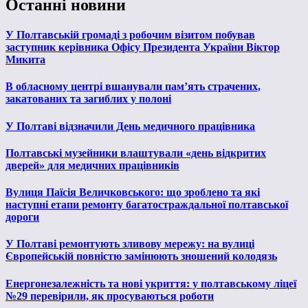
Останні новини
У Полтавській громаді з робочим візитом побував
заступник керівника Офісу Президента України Віктор
Микита
В обласному центрі вшанували пам’ять страчених,
закатованих та загиблих у полоні
У Полтаві відзначили День медичного працівника
Полтавські музейники влаштували «день відкритих
дверей» для медичних працівників
Вулиця Паїсія Величковського: що зроблено та які
наступні етапи ремонту багатостраждальної полтавської
дороги
У Полтаві ремонтують зливову мережу: на вулиці
Європейській повністю замінюють зношений колодязь
Енергонезалежність та нові укриття: у полтавському ліцеї
№29 перевірили, як просуваються роботи