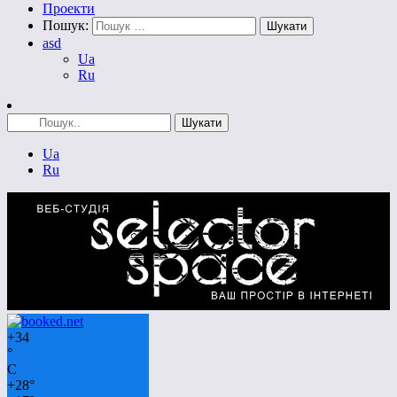
Проекти
Пошук:
asd
Ua
Ru
Ua
Ru
+
34
°
C
+
28°