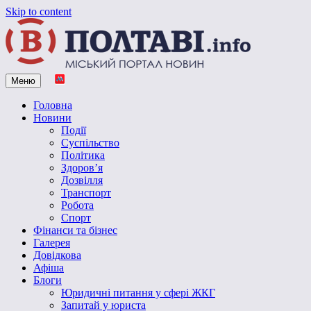
Skip to content
Меню
Vpoltave.info
Полтавський портал новин
Головна
Новини
Події
Суспільство
Політика
Здоров’я
Дозвілля
Транспорт
Робота
Спорт
Фінанси та бізнес
Галерея
Довідкова
Афіша
Блоги
Юридичні питання у сфері ЖКГ
Запитай у юриста