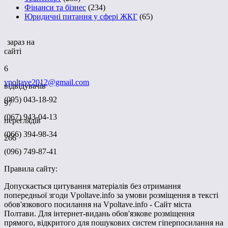
Фінанси та бізнес
(234)
Юридичні питання у сфері ЖКГ
(65)
зараз на
сайті
6
vpoltave2012@gmail.com
відвідувачів
(095) 043-18-92
97
(067) 943-04-13
переглядів
(066) 394-98-34
266
(096) 749-87-41
Правила сайту:
Допускається цитування матеріалів без отримання
попередньої згоди Vpoltave.info за умови розміщення в тексті
обов'язкового посилання на Vpoltave.info - Сайт міста
Полтави. Для інтернет-видань обов'язкове розміщення
прямого, відкритого для пошукових систем гіперпосилання на