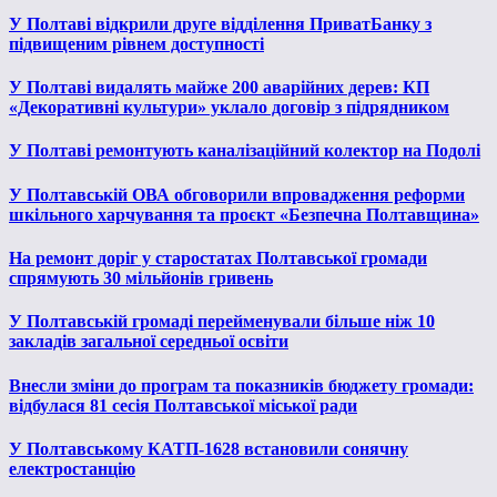
У Полтаві відкрили друге відділення ПриватБанку з
підвищеним рівнем доступності
У Полтаві видалять майже 200 аварійних дерев: КП
«Декоративні культури» уклало договір з підрядником
У Полтаві ремонтують каналізаційний колектор на Подолі
У Полтавській ОВА обговорили впровадження реформи
шкільного харчування та проєкт «Безпечна Полтавщина»
На ремонт доріг у старостатах Полтавської громади
спрямують 30 мільйонів гривень
У Полтавській громаді перейменували більше ніж 10
закладів загальної середньої освіти
Внесли зміни до програм та показників бюджету громади:
відбулася 81 сесія Полтавської міської ради
У Полтавському КАТП-1628 встановили сонячну
електростанцію