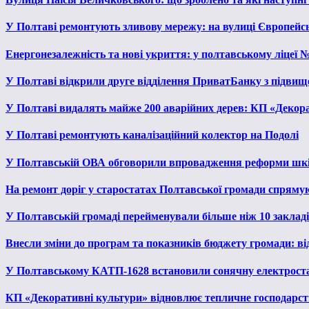
У Полтаві ремонтують зливову мережу: на вулиці Європейс
Енергонезалежність та нові укриття: у полтавському ліцеї 
У Полтаві відкрили друге відділення ПриватБанку з підвищ
У Полтаві видалять майже 200 аварійних дерев: КП «Декора
У Полтаві ремонтують каналізаційний колектор на Подолі
У Полтавській ОВА обговорили впровадження реформи шкі
На ремонт доріг у старостатах Полтавської громади спряму
У Полтавській громаді перейменували більше ніж 10 закладів
Внесли зміни до програм та показників бюджету громади: від
У Полтавському КАТП-1628 встановили сонячну електрост
КП «Декоративні культури» відновлює тепличне господарств