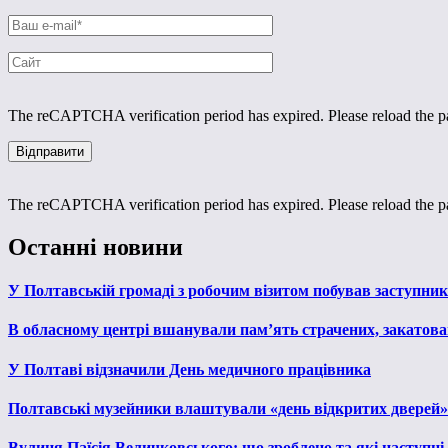
The reCAPTCHA verification period has expired. Please reload the p
The reCAPTCHA verification period has expired. Please reload the p
Останні новини
У Полтавській громаді з робочим візитом побував заступни
В обласному центрі вшанували пам’ять страчених, закатован
У Полтаві відзначили День медичного працівника
Полтавські музейники влаштували «день відкритих дверей»
Вулиця Паїсія Величковського: що зроблено та які наступні