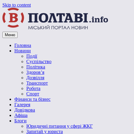
Skip to content
Меню
Vpoltave.info
Полтавський портал новин
Головна
Новини
Події
Суспільство
Політика
Здоров’я
Дозвілля
Транспорт
Робота
Спорт
Фінанси та бізнес
Галерея
Довідкова
Афіша
Блоги
Юридичні питання у сфері ЖКГ
Запитай у юриста