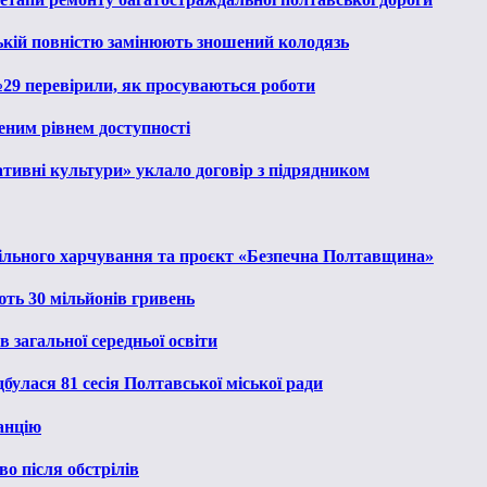
ькій повністю замінюють зношений колодязь
№29 перевірили, як просуваються роботи
еним рівнем доступності
тивні культури» уклало договір з підрядником
льного харчування та проєкт «Безпечна Полтавщина»
ють 30 мільйонів гривень
 загальної середньої освіти
булася 81 сесія Полтавської міської ради
анцію
о після обстрілів