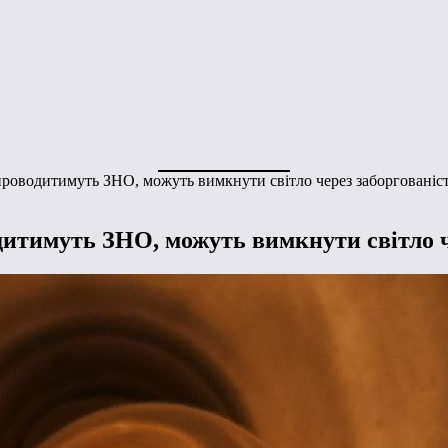
проводитимуть ЗНО, можуть вимкнути світло через заборгованіс
дитимуть ЗНО, можуть вимкнути світло ч