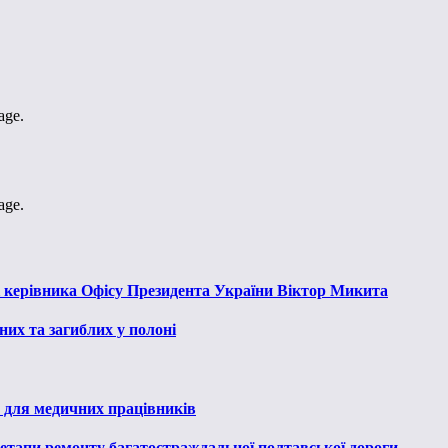
age.
age.
к керівника Офісу Президента України Віктор Микита
их та загиблих у полоні
 для медичних працівників
 етапи ремонту багатостраждальної полтавської дороги