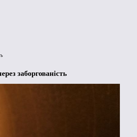
ть
ерез заборгованість