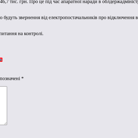
46,7 тис. грн. Про це під час апаратної наради в облдержадміні
 будуть звернення від електропостачальників про відключення ві
питання на контролі.
 позначені
*