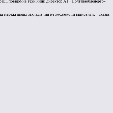
страції повідомив технічний директор АТ «Полтаваобленерго»
д мережі даних закладів, ми не зможемо їм відмовити, – сказав