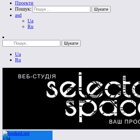
Проекти
Пошук:
asd
Ua
Ru
Ua
Ru
+
34