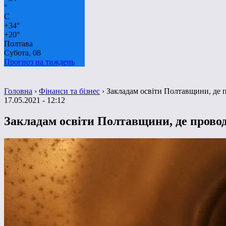
°
C
+
34°
+
20°
Полтава
Субота, 08
Прогноз на тиждень
Головна
›
Фінанси та бізнес
›
Закладам освіти Полтавщини, де 
17.05.2021 - 12:12
Закладам освіти Полтавщини, де прово