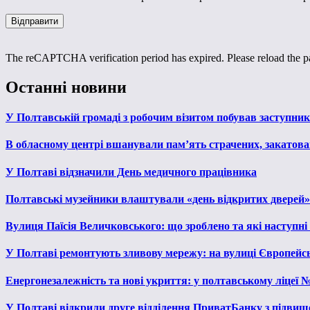
The reCAPTCHA verification period has expired. Please reload the p
Останні новини
У Полтавській громаді з робочим візитом побував заступни
В обласному центрі вшанували пам’ять страчених, закатован
У Полтаві відзначили День медичного працівника
Полтавські музейники влаштували «день відкритих дверей»
Вулиця Паїсія Величковського: що зроблено та які наступні
У Полтаві ремонтують зливову мережу: на вулиці Європейс
Енергонезалежність та нові укриття: у полтавському ліцеї 
У Полтаві відкрили друге відділення ПриватБанку з підвищ