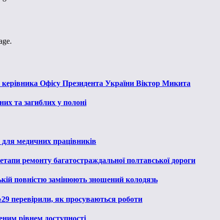
age.
к керівника Офісу Президента України Віктор Микита
их та загиблих у полоні
 для медичних працівників
 етапи ремонту багатостраждальної полтавської дороги
ькій повністю замінюють зношений колодязь
№29 перевірили, як просуваються роботи
еним рівнем доступності