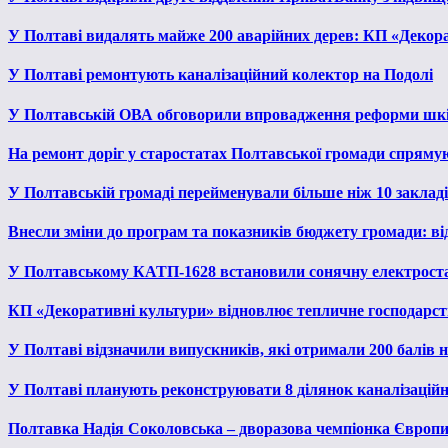
У Полтаві видалять майже 200 аварійних дерев: КП «Декора
У Полтаві ремонтують каналізаційний колектор на Подолі
У Полтавській ОВА обговорили впровадження реформи шкі
На ремонт доріг у старостатах Полтавської громади спряму
У Полтавській громаді перейменували більше ніж 10 закладів
Внесли зміни до програм та показників бюджету громади: від
У Полтавському КАТП-1628 встановили сонячну електрост
КП «Декоративні культури» відновлює тепличне господарств
У Полтаві відзначили випускників, які отримали 200 балів
У Полтаві планують реконструювати 8 ділянок каналізаційн
Полтавка Надія Соколовська – дворазова чемпіонка Європи