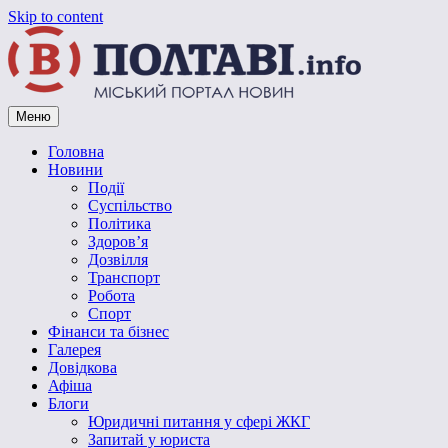
Skip to content
Меню
Vpoltave.info
Полтавський портал новин
Головна
Новини
Події
Суспільство
Політика
Здоров’я
Дозвілля
Транспорт
Робота
Спорт
Фінанси та бізнес
Галерея
Довідкова
Афіша
Блоги
Юридичні питання у сфері ЖКГ
Запитай у юриста