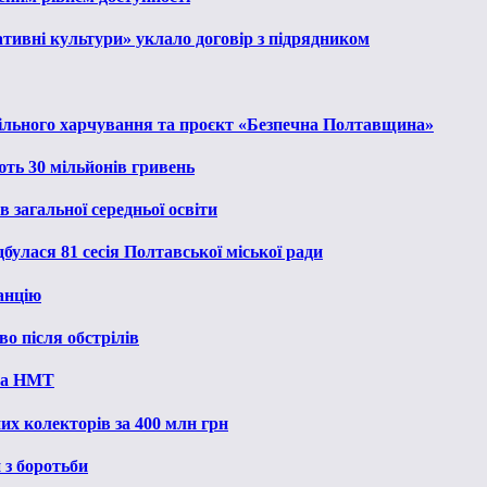
тивні культури» уклало договір з підрядником
льного харчування та проєкт «Безпечна Полтавщина»
ють 30 мільйонів гривень
 загальної середньої освіти
булася 81 сесія Полтавської міської ради
анцію
о після обстрілів
 на НМТ
их колекторів за 400 млн грн
 з боротьби