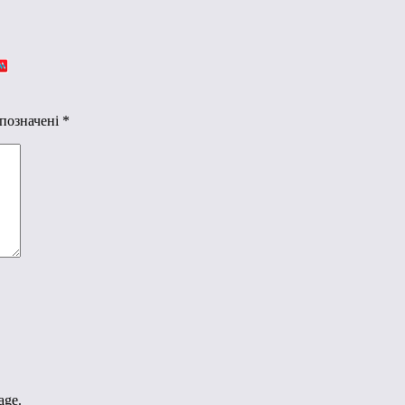
 позначені
*
age.