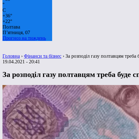
°
C
+
36°
+
22°
Полтава
П’ятниця, 07
Прогноз на тиждень
Головна
›
Фінанси та бізнес
›
За розподіл газу полтавцям треба 
19.04.2021 - 20:41
За розподіл газу полтавцям треба буде 