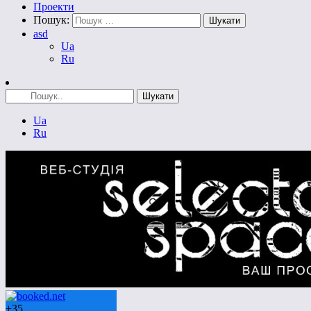
Проекти
Пошук:
asd
Ua
Ru
Ua
Ru
+
35