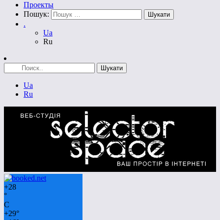
Проекты
Пошук:
.
Ua
Ru
Ua
Ru
+
28
°
C
+
29°