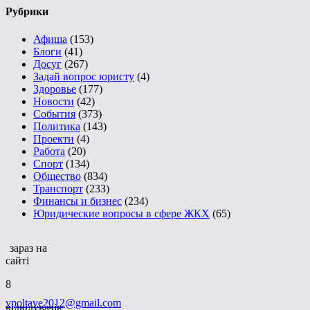
Рубрики
Афиша
(153)
Блоги
(41)
Досуг
(267)
Задай вопрос юристу
(4)
Здоровье
(177)
Новости
(42)
События
(373)
Политика
(143)
Проекти
(4)
Работа
(20)
Спорт
(134)
Общество
(834)
Транспорт
(233)
Финансы и бизнес
(234)
Юридические вопросы в сфере ЖКХ
(65)
зараз на
сайті
8
vpoltave2012@gmail.com
відвідувачів