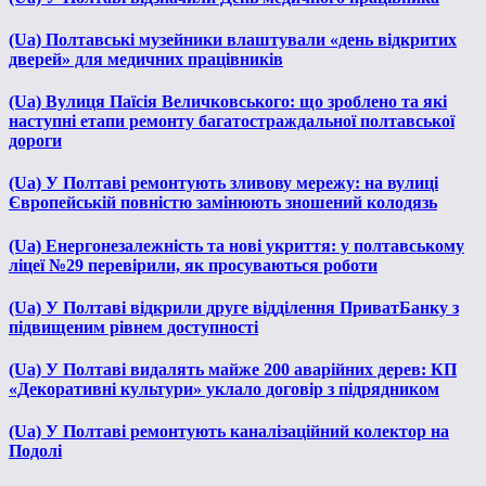
(Ua) Полтавські музейники влаштували «день відкритих
дверей» для медичних працівників
(Ua) Вулиця Паїсія Величковського: що зроблено та які
наступні етапи ремонту багатостраждальної полтавської
дороги
(Ua) У Полтаві ремонтують зливову мережу: на вулиці
Європейській повністю замінюють зношений колодязь
(Ua) Енергонезалежність та нові укриття: у полтавському
ліцеї №29 перевірили, як просуваються роботи
(Ua) У Полтаві відкрили друге відділення ПриватБанку з
підвищеним рівнем доступності
(Ua) У Полтаві видалять майже 200 аварійних дерев: КП
«Декоративні культури» уклало договір з підрядником
(Ua) У Полтаві ремонтують каналізаційний колектор на
Подолі