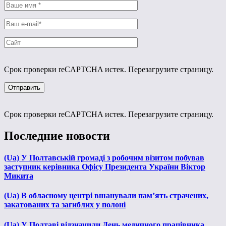
Срок проверки reCAPTCHA истек. Перезагрузите страницу.
Срок проверки reCAPTCHA истек. Перезагрузите страницу.
Последние новости
(Ua) У Полтавській громаді з робочим візитом побував
заступник керівника Офісу Президента України Віктор
Микита
(Ua) В обласному центрі вшанували пам’ять страчених,
закатованих та загиблих у полоні
(Ua) У Полтаві відзначили День медичного працівника