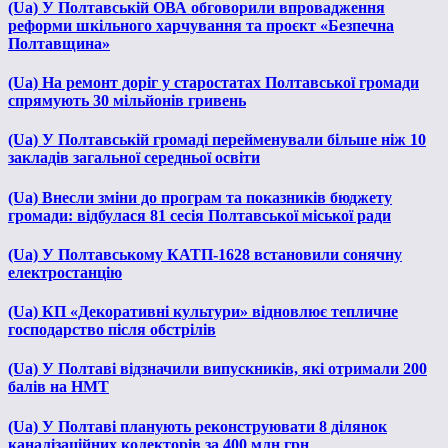
(Ua) У Полтавській ОВА обговорили впровадження
реформи шкільного харчування та проєкт «Безпечна
Полтавщина»
(Ua) На ремонт доріг у старостатах Полтавської громади
спрямують 30 мільйонів гривень
(Ua) У Полтавській громаді перейменували більше ніж 10
закладів загальної середньої освіти
(Ua) Внесли зміни до програм та показників бюджету
громади: відбулася 81 сесія Полтавської міської ради
(Ua) У Полтавському КАТП-1628 встановили сонячну
електростанцію
(Ua) КП «Декоративні культури» відновлює тепличне
господарство після обстрілів
(Ua) У Полтаві відзначили випускників, які отримали 200
балів на НМТ
(Ua) У Полтаві планують реконструювати 8 ділянок
каналізаційних колекторів за 400 млн грн