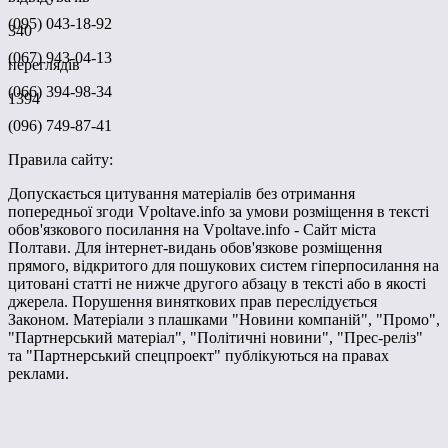
(095) 043-18-92
340
(067) 943-04-13
переглядів
(066) 394-98-34
1394
(096) 749-87-41
Правила сайту:
Допускається цитування матеріалів без отримання
попередньої згоди Vpoltave.info за умови розміщення в тексті
обов'язкового посилання на Vpoltave.info - Сайт міста
Полтави. Для інтернет-видань обов'язкове розміщення
прямого, відкритого для пошукових систем гіперпосилання на
цитовані статті не нижче другого абзацу в тексті або в якості
джерела. Порушення виняткових прав переслідується
Законом. Матеріали з плашками "Новини компаній", "Промо",
"Партнерський матеріал", "Політичні новини", "Прес-реліз"
та "Партнерський спецпроект" публікуються на правах
реклами.