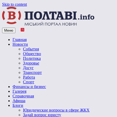
Skip to content
Меню
Vpoltave.info
Полтавский портал новостей
Главная
Новости
События
Общество
Политика
Здоровье
Досуг
Транспорт
Работа
Спорт
Финансы и бизнес
Галерея
Справочная
Афиша
Блоги
Юридические вопросы в сфере ЖКХ
Задай вопрос юристу