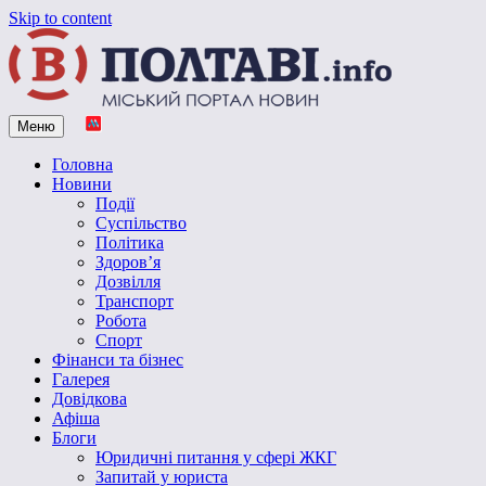
Skip to content
Меню
Vpoltave.info
Полтавський портал новин
Головна
Новини
Події
Суспільство
Політика
Здоров’я
Дозвілля
Транспорт
Робота
Спорт
Фінанси та бізнес
Галерея
Довідкова
Афіша
Блоги
Юридичні питання у сфері ЖКГ
Запитай у юриста