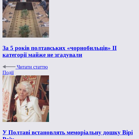
За 5 років полтавських «чорнобильців» ІІ
категорії майже не згадували
Читати статтю
Події
У Полтаві встановлять меморіальну дошку Вірі