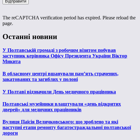
The reCAPTCHA verification period has expired. Please reload the
page.
Останні новини
У Полтавській громаді з робочим візитом побував
заступник керівника Офісу Президента України Віктор
Микита
В обласному центрі вшанували пам’ять страчених,
закатованих та загиблих у полоні
У Полтаві відзначили День медичного працівника
Полтавські музейники влаштували «день відкритих
дверей» для медичних працівників
Вулиця Паїсія Величковського: що зроблено та які
наступні етапи ремонту багатостраждальної полтавської
дороги