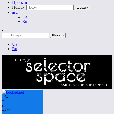
Проекти
Пошук:
asd
Ua
Ru
Ua
Ru
+
34
°
C
+
34°