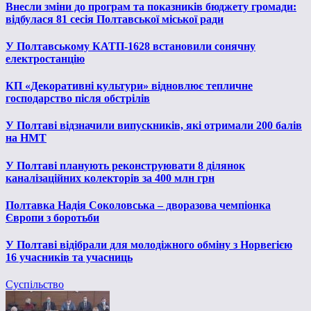
Внесли зміни до програм та показників бюджету громади:
відбулася 81 сесія Полтавської міської ради
У Полтавському КАТП-1628 встановили сонячну
електростанцію
КП «Декоративні культури» відновлює тепличне
господарство після обстрілів
У Полтаві відзначили випускників, які отримали 200 балів
на НМТ
У Полтаві планують реконструювати 8 ділянок
каналізаційних колекторів за 400 млн грн
Полтавка Надія Соколовська – дворазова чемпіонка
Європи з боротьби
У Полтаві відібрали для молодіжного обміну з Норвегією
16 учасників та учасниць
Суспільство