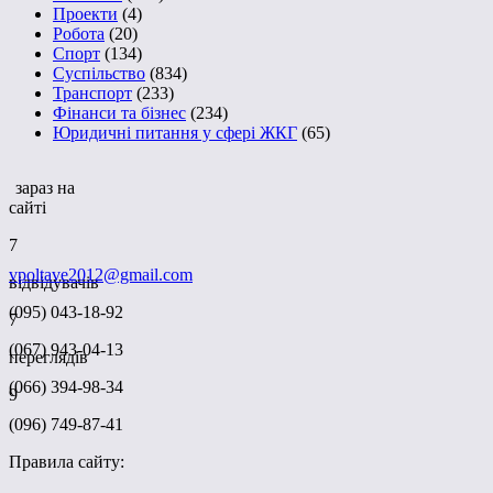
Проекти
(4)
Робота
(20)
Спорт
(134)
Суспільство
(834)
Транспорт
(233)
Фінанси та бізнес
(234)
Юридичні питання у сфері ЖКГ
(65)
зараз на
сайті
7
vpoltave2012@gmail.com
відвідувачів
(095) 043-18-92
7
(067) 943-04-13
переглядів
(066) 394-98-34
9
(096) 749-87-41
Правила сайту: