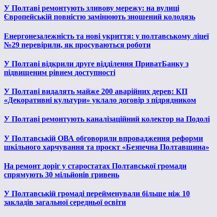
У Полтаві ремонтують зливову мережу: на вулиці
Європейській повністю замінюють зношений колодязь
Енергонезалежність та нові укриття: у полтавському ліцеї
№29 перевірили, як просуваються роботи
У Полтаві відкрили друге відділення ПриватБанку з
підвищеним рівнем доступності
У Полтаві видалять майже 200 аварійних дерев: КП
«Декоративні культури» уклало договір з підрядником
У Полтаві ремонтують каналізаційний колектор на Подолі
У Полтавській ОВА обговорили впровадження реформи
шкільного харчування та проєкт «Безпечна Полтавщина»
На ремонт доріг у старостатах Полтавської громади
спрямують 30 мільйонів гривень
У Полтавській громаді перейменували більше ніж 10
закладів загальної середньої освіти