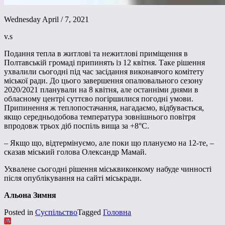
Wednesday April / 7, 2021
v.s
Подання тепла в житлові та нежитлові приміщення в
Полтавській громаді припинять із 12 квітня. Таке рішення
ухвалили сьогодні під час засідання виконавчого комітету
міської ради. До цього завершення опалювального сезону
2020/2021 планували на 8 квітня, але останніми днями в
обласному центрі суттєво погіршилися погодні умови.
Припинення ж теплопостачання, нагадаємо, відбувається,
якщо середньодобова температура зовнішнього повітря
впродовж трьох діб поспіль вища за +8°С.
– Якщо що, відтермінуємо, але поки що плануємо на 12-те, –
сказав міський голова Олександр Мамай.
Ухвалене сьогодні рішення міськвиконкому набуде чинності
після опублікування на сайті міськради.
Альона Зимня
Posted in
Суспільство
Tagged
Головна