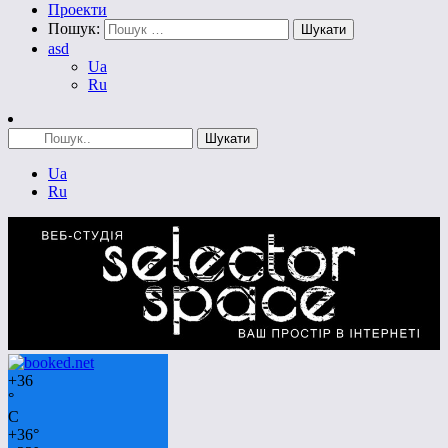
Проекти
Пошук:
asd
Ua
Ru
Ua
Ru
+
36
°
C
+
36°