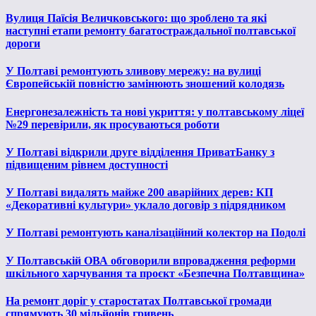
Вулиця Паїсія Величковського: що зроблено та які
наступні етапи ремонту багатостраждальної полтавської
дороги
У Полтаві ремонтують зливову мережу: на вулиці
Європейській повністю замінюють зношений колодязь
Енергонезалежність та нові укриття: у полтавському ліцеї
№29 перевірили, як просуваються роботи
У Полтаві відкрили друге відділення ПриватБанку з
підвищеним рівнем доступності
У Полтаві видалять майже 200 аварійних дерев: КП
«Декоративні культури» уклало договір з підрядником
У Полтаві ремонтують каналізаційний колектор на Подолі
У Полтавській ОВА обговорили впровадження реформи
шкільного харчування та проєкт «Безпечна Полтавщина»
На ремонт доріг у старостатах Полтавської громади
спрямують 30 мільйонів гривень