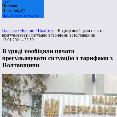
+
22°
Полтава
П’ятниця, 07
Прогноз на тиждень
Головна
›
Новини
›
Політика
›
В уряді пообіцяли почати
врегульовувати ситуацію з тарифами з Полтавщини
12.01.2021 - 23:59
В уряді пообіцяли почати
врегульовувати ситуацію з тарифами з
Полтавщини