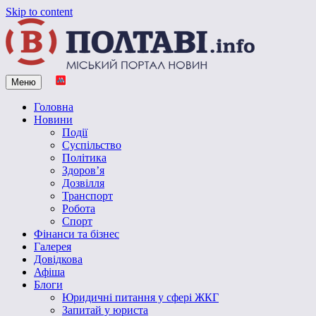
Skip to content
Меню
Vpoltave.info
Полтавський портал новин
Головна
Новини
Події
Суспільство
Політика
Здоров’я
Дозвілля
Транспорт
Робота
Спорт
Фінанси та бізнес
Галерея
Довідкова
Афіша
Блоги
Юридичні питання у сфері ЖКГ
Запитай у юриста