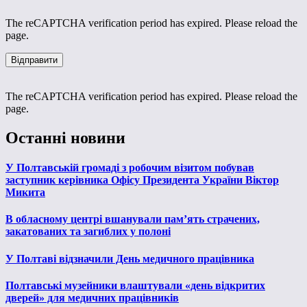
The reCAPTCHA verification period has expired. Please reload the
page.
The reCAPTCHA verification period has expired. Please reload the
page.
Останні новини
У Полтавській громаді з робочим візитом побував
заступник керівника Офісу Президента України Віктор
Микита
В обласному центрі вшанували пам’ять страчених,
закатованих та загиблих у полоні
У Полтаві відзначили День медичного працівника
Полтавські музейники влаштували «день відкритих
дверей» для медичних працівників