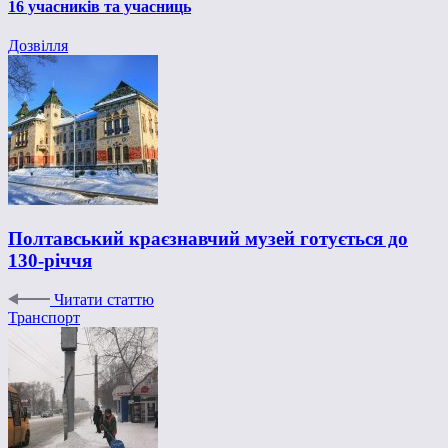
16 учасників та учасниць
Дозвілля
Полтавський краєзнавчий музей готується до
130-річчя
Читати статтю
Транспорт