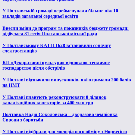
У Полтавській громаді перейменували більше ніж 10
закладів загальної середньої освіти
Внесли зміни до програм та показників бюджету громади:
відбулася 81 сесія Полтавської міської ради
У Полтавському КАТП-1628 встановили сонячну
електростанцію
КП «Декоративні культури» відновлює тепличне
господарство після обстрілів
У Полтаві відзначили випускників, які отримали 200 балів
на НМТ
У Полтаві планують реконструювати 8 ділянок
каналізаційних колекторів за 400 млн грн
Полтавка Надія Соколовська – дворазова чемпіонка
Європи з боротьби
У Полтаві відібрали для молодіжного обміну з Норвегією