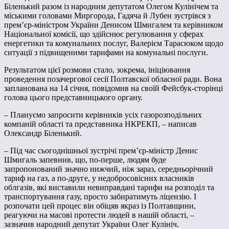
Біленький разом із народним депутатом Олегом Кулінічем та
міськими головами Миргорода, Гадяча й Лубен зустрівся з
прем’єр-міністром України Денисом Шмигалем та керівником
Національної комісії, що здійснює регулювання у сферах
енергетики та комунальних послуг, Валерієм Тарасюком щодо
ситуації з підвищеними тарифами на комунальні послуги.
Результатом цієї розмови стало, зокрема, ініціювання
проведення позачергової сесії Полтавскої обласної ради. Вона
запланована на 14 січня, повідомив на своїй Фейсбук-сторінці
голова цього представницького органу.
– Плануємо запросити керівників усіх газорозподільних
компаній області та представника НКРЕКП, – написав
Олександр Біленький.
– Під час сьогоднішньої зустрічі прем’єр-міністр Денис
Шмигаль запевнив, що, по-перше, людям буде
запропонований значно нижчий, ніж зараз, середньорічний
тариф на газ, а по-друге, у недобросовісних власників
облгазів, які виставили невиправдані тарифи на розподіл та
транспортування газу, просто забиратимуть ліцензію. І
розпочати цей процес він обіцяв якраз із Полтавщини,
реагуючи на масові протести людей в нашій області, –
зазначив народний депутат України Олег Кулініч.