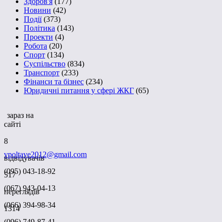
Здоров'я
(177)
Новини
(42)
Події
(373)
Політика
(143)
Проекти
(4)
Робота
(20)
Спорт
(134)
Суспільство
(834)
Транспорт
(233)
Фінанси та бізнес
(234)
Юридичні питання у сфері ЖКГ
(65)
зараз на
сайті
8
vpoltave2012@gmail.com
відвідувачів
(095) 043-18-92
517
(067) 943-04-13
переглядів
(066) 394-98-34
1314
(096) 749-87-41